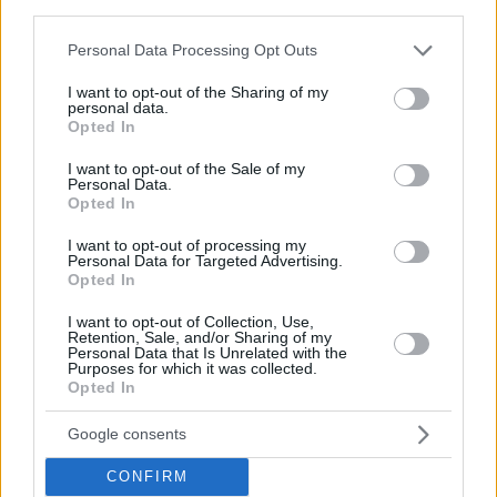
third parties.
04.11.2024, 23:02
Please note that this website/app uses one or more Google
Personal Data Processing Opt Outs
Η Μπαρτσελόνα ετοίμασε ειδική κολεξιόν για Γιαμάλ
services and may gather and store information including but
και Μπονμάτι
not limited to your visit or usage behaviour. You may click to
I want to opt-out of the Sharing of my
personal data.
grant or deny consent to Google and its third-party tags to
Η νικήτρια της Χρυσής Μπάλας γυναικών κι ο νικητής
Opted In
use your data for below specified purposes in below Google
του επάθλου Κοπά έχουν πλέον τη δική τους
consent section.
I want to opt-out of the Sale of my
συλλογή ρούχων και η Μπάρτσα μια νέα πηγή
Personal Data.
εσόδων
Opted In
I want to opt-out of processing my
Personal Data for Targeted Advertising.
Opted In
I want to opt-out of Collection, Use,
Retention, Sale, and/or Sharing of my
Personal Data that Is Unrelated with the
Purposes for which it was collected.
Opted In
Google consents
CONFIRM