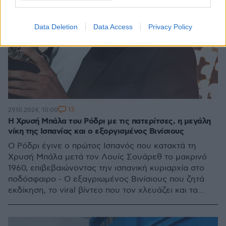
Data Deletion
Data Access
Privacy Policy
13
29.10.2024, 10:00
Η Χρυσή Μπάλα του Ρόδρι με τις πατερίτσες, η μεγάλη
νίκη της Ισπανίας και ο εξοργισμένος Βινίσιους
Ο Ρόδρι έγινε ο πρώτος Ισπανός που κατακτά τη
Χρυσή Μπάλα μετά τον Λουίς Σουάρεθ το μακρινό
1960, επιβεβαιώνοντας την ισπανική κυριαρχία στο
ποδόσφαιρο - Ο εξαγριωμένος Βινίσιους που ζητά
εκδίκηση, το viral βίντεο που τον χλευάζει και τα
κέρδη της... Μπαρτσελόνα