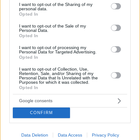
not limited to your visit or usage behaviour. You may click to
I want to opt-out of the Sharing of my
personal data.
grant or deny consent to Google and its third-party tags to
Opted In
use your data for below specified purposes in below Google
consent section.
I want to opt-out of the Sale of my
Personal Data.
Opted In
I want to opt-out of processing my
Personal Data for Targeted Advertising.
Opted In
I want to opt-out of Collection, Use,
Retention, Sale, and/or Sharing of my
Personal Data that Is Unrelated with the
Purposes for which it was collected.
Opted In
Google consents
01.04.2025, 17:12
Ελεύθερες οι αιματολογικές εξετάσεις για τους
CONFIRM
ογκολογικούς ασθενείς – Ο Άδωνις Γεωργιάδης έβαλε
τέλος στους «κόφτες»
Με πρωτοβουλία του Υπουργείου Υγείας, οι ασθενείς
Data Deletion
Data Access
Privacy Policy
αυτοί μπορούν να προχωρούν σε αιματολογικές