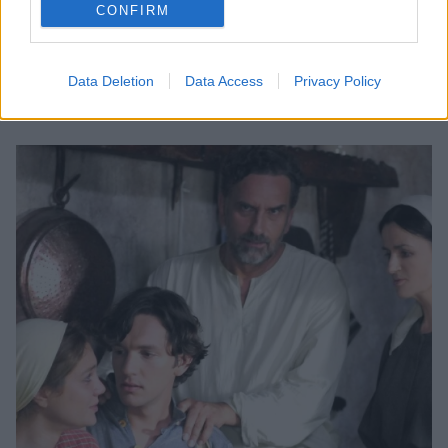
CONFIRM
Η «Αγάπη Παράνομη» σημείωσε υψηλά ποσοστά
τηλεθέασης στο μεγάλο φινάλε
Η σειρά που βασίστηκε στο ομότιτλο διήγημα του
Data Deletion
Data Access
Privacy Policy
Κωνσταντίνου Θεοτόκη, έκλεψε τις εντυπώσεις