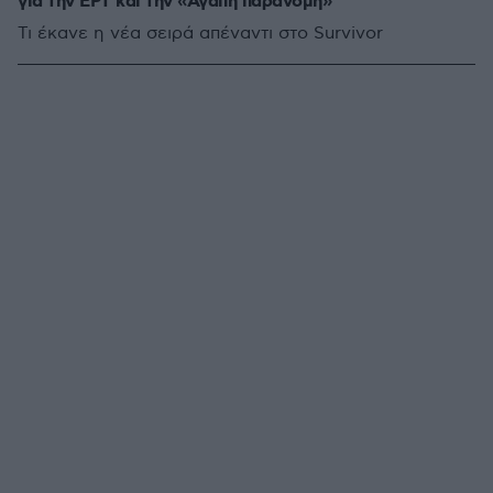
για την ΕΡΤ και την «Αγάπη παράνομη»
Τι έκανε η νέα σειρά απέναντι στο Survivor