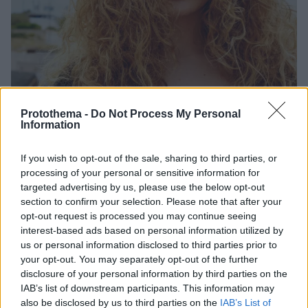
Protothema -
Do Not Process My Personal
Information
If you wish to opt-out of the sale, sharing to third parties, or
processing of your personal or sensitive information for
targeted advertising by us, please use the below opt-out
section to confirm your selection. Please note that after your
29
31.01.2022, 12:53
opt-out request is processed you may continue seeing
Ευγενία Ξυγκόρου: Ποια είναι η καλλονή που έπαιξε την
interest-based ads based on personal information utilized by
«πέτρα του σκανδάλου» στη σειρά «Αγάπη παράνομη»
us or personal information disclosed to third parties prior to
your opt-out. You may separately opt-out of the further
Η νεαρή ηθοποιός μάγεψε το τηλεοπτικό κοινό ως
disclosure of your personal information by third parties on the
«Χρυσαυγή» - Δείτε φωτογραφίες της
IAB’s list of downstream participants. This information may
also be disclosed by us to third parties on the
IAB’s List of