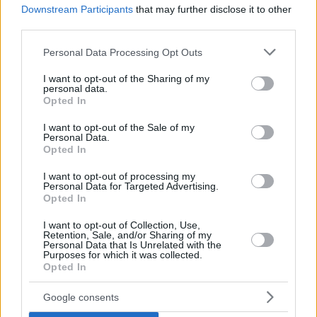
Downstream Participants
that may further disclose it to other
third parties.
Please note that this website/app uses one or more Google
Personal Data Processing Opt Outs
services and may gather and store information including but
not limited to your visit or usage behaviour. You may click to
I want to opt-out of the Sharing of my
personal data.
grant or deny consent to Google and its third-party tags to
Opted In
use your data for below specified purposes in below Google
consent section.
I want to opt-out of the Sale of my
Personal Data.
Opted In
I want to opt-out of processing my
Personal Data for Targeted Advertising.
Opted In
I want to opt-out of Collection, Use,
Retention, Sale, and/or Sharing of my
Personal Data that Is Unrelated with the
Purposes for which it was collected.
Opted In
Google consents
2
30.01.2022, 14:30