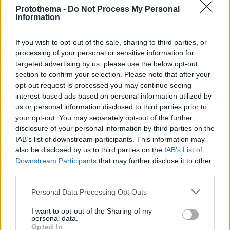
Protothema -
Do Not Process My Personal
Information
If you wish to opt-out of the sale, sharing to third parties, or
7
14.11.2024, 16:11
processing of your personal or sensitive information for
Ο Δημήτρης Σταρόβας πρώτη φορά σε παράσταση μετά
targeted advertising by us, please use the below opt-out
το εγκεφαλικό που υπέστη - Δείτε βίντεο και
section to confirm your selection. Please note that after your
φωτογραφίες
opt-out request is processed you may continue seeing
Ο αγαπητός καλλιτέχνης που σημειώνει σημαντική
interest-based ads based on personal information utilized by
πρόοδο στην υγεία του ανέβηκε ξανά στη σκηνή
us or personal information disclosed to third parties prior to
your opt-out. You may separately opt-out of the further
disclosure of your personal information by third parties on the
IAB’s list of downstream participants. This information may
also be disclosed by us to third parties on the
IAB’s List of
Downstream Participants
that may further disclose it to other
third parties.
Please note that this website/app uses one or more Google
Personal Data Processing Opt Outs
services and may gather and store information including but
not limited to your visit or usage behaviour. You may click to
I want to opt-out of the Sharing of my
personal data.
grant or deny consent to Google and its third-party tags to
Opted In