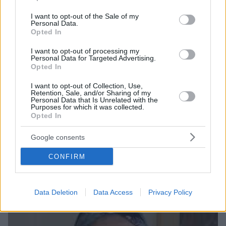
use your data for below specified purposes in below Google
consent section.
I want to opt-out of the Sale of my
Personal Data.
Opted In
I want to opt-out of processing my
Personal Data for Targeted Advertising.
Opted In
I want to opt-out of Collection, Use,
Retention, Sale, and/or Sharing of my
Personal Data that Is Unrelated with the
Purposes for which it was collected.
Opted In
16.02.2024, 06:50
Οι «Άγαμοι Θύται» επιστρέφουν στην Θεσσαλονίκη
Google consents
μετά από 7 χρόνια
CONFIRM
Το «BEST ΩΧ…» του Ιεροκλή Μιχαηλίδη από 17
Φεβρουαρίου και κάθε Σάββατο στη Θεσσαλονίκη
Data Deletion
Data Access
Privacy Policy