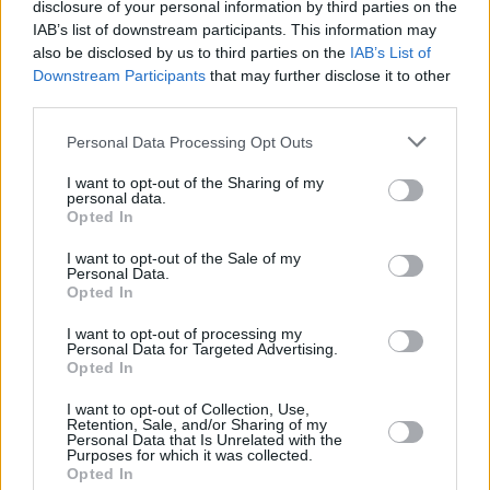
disclosure of your personal information by third parties on the
IAB’s list of downstream participants. This information may
also be disclosed by us to third parties on the
IAB’s List of
Downstream Participants
that may further disclose it to other
1
17.05.2020, 18:49
third parties.
Σε μπελάδες ο Λακαζέτ: Έκανε πάλι χρήση αερίου
Please note that this website/app uses one or more Google
γέλιου
Personal Data Processing Opt Outs
services and may gather and store information including but
Ο Γάλλος φορ της Άρσεναλ φαίνεται ότι δεν έβαλε
not limited to your visit or usage behaviour. You may click to
I want to opt-out of the Sharing of my
μυαλό από την προηγούμενη φορά
personal data.
grant or deny consent to Google and its third-party tags to
Opted In
use your data for below specified purposes in below Google
consent section.
I want to opt-out of the Sale of my
Personal Data.
Opted In
I want to opt-out of processing my
Personal Data for Targeted Advertising.
Opted In
I want to opt-out of Collection, Use,
Retention, Sale, and/or Sharing of my
Personal Data that Is Unrelated with the
Purposes for which it was collected.
Opted In