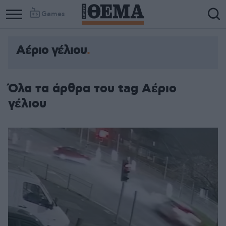
Games
Αέριο γέλιου
Column
Column
1
2
Όλα τα άρθρα του tag Αέριο
γέλιου