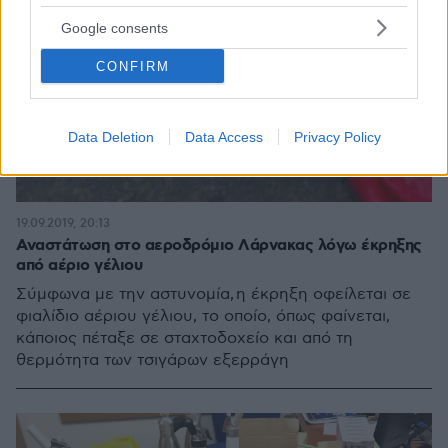
Google consents
CONFIRM
Data Deletion
Data Access
Privacy Policy
19.09.2019, 20:13
Αναστάτωση στο αεροδρόμιο Λάρνακας λόγω έκρηξης
από αέριο γέλιου
Σύμφωνα με την αστυνομία, η έκρηξη οφείλεται σε
φιαλίδιο αέριου γέλιου, το οποίο, όπως φαίνεται,
κάποιος πέταξε σε σταχτοδοχείο και από τη
θερμότητα των τσιγάρων εξερράγη