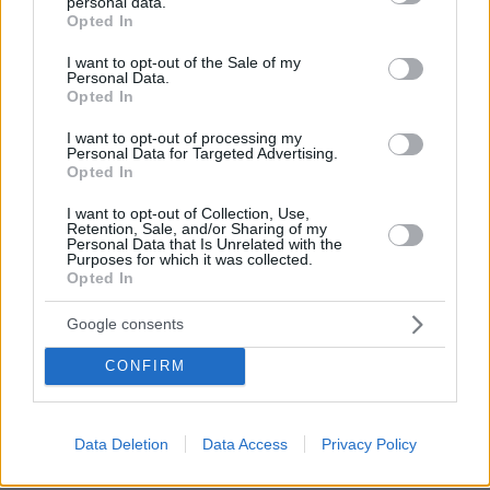
personal data.
grant or deny consent to Google and its third-party tags to
Opted In
use your data for below specified purposes in below Google
consent section.
I want to opt-out of the Sale of my
Personal Data.
Opted In
I want to opt-out of processing my
Personal Data for Targeted Advertising.
Opted In
I want to opt-out of Collection, Use,
Retention, Sale, and/or Sharing of my
Personal Data that Is Unrelated with the
Purposes for which it was collected.
10
08.03.2021, 14:58
Opted In
Στο ΣτΕ προσέφυγε ο Κουφοντίνας για το ζήτημα της
μεταγωγής του
Google consents
Ο αρχιεκτελεστής της 17Ν υποστηρίζει ότι είναι μη
CONFIRM
νόμιμη η απόφαση της γενικής γραμματέως
Αντεγκληματικής Πολιτικής του υπουργείου
Προστασίας του Πολίτη, Σοφίας Νικολάου και
αντισυνταγματικός ο νόμος 4760/2020 για τις
Data Deletion
Data Access
Privacy Policy
μεταγωγές