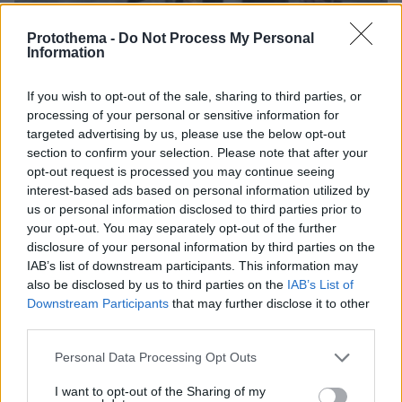
Protothema -
Do Not Process My Personal
42
09.03.2021, 13:52
Information
«Όχι» από το ΣτΕ στο πάγωμα της μεταγωγής του
Κουφοντίνα
If you wish to opt-out of the sale, sharing to third parties, or
Ο Δημήτρης Κουφοντίνας ζητούσε με προσωρινή
processing of your personal or sensitive information for
διαταγή να «παγώσει» η απόφαση της γενικής
targeted advertising by us, please use the below opt-out
γραμματέως Αντεγκληματικής Πολιτικής για τη
section to confirm your selection. Please note that after your
μεταγωγή του στις φυλακές Δομοκού - Το αίτημά του
opt-out request is processed you may continue seeing
θα εξεταστεί τον Απρίλιο
interest-based ads based on personal information utilized by
us or personal information disclosed to third parties prior to
your opt-out. You may separately opt-out of the further
disclosure of your personal information by third parties on the
IAB’s list of downstream participants. This information may
also be disclosed by us to third parties on the
IAB’s List of
Downstream Participants
that may further disclose it to other
third parties.
Please note that this website/app uses one or more Google
Personal Data Processing Opt Outs
services and may gather and store information including but
not limited to your visit or usage behaviour. You may click to
I want to opt-out of the Sharing of my