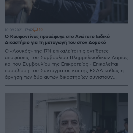
10
10.09.2021, 17:42
Ο Κουφοντίνας προσέφυγε στο Ανώτατο Ειδικό
Δικαστήριο για τη μεταγωγή του στον Δομοκό
Ο «Λουκάς» της 17Ν επικαλείται τις αντίθετες
αποφάσεις του Συμβουλίου Πλημμελειοδικών Λαμίας
και του Συμβουλίου της Επικρατείας - Επικαλείται
παραβίαση του Συντάγματος και της ΕΣΔΑ καθώς η
άρνηση των δύο αυτών δικαστηρίων συνιστούν
αρνησιδικία -Eκκρεμεί το αίτημα υφ’ όρων απόλυση
από τις φυλακές, καθώς συμπλήρωσε 19 χρόνια
φυλάκισης