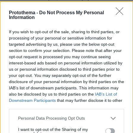
υιοθέτησαν τον Αφγανό στη Λέσβο - Η αρχική
εκδοχή για το φονικό στην Κυψέλη και η σιωπή
Protothema -
Do Not Process My Personal
στην απολογία
Information
If you wish to opt-out of the sale, sharing to third parties, or
processing of your personal or sensitive information for
targeted advertising by us, please use the below opt-out
section to confirm your selection. Please note that after your
opt-out request is processed you may continue seeing
interest-based ads based on personal information utilized by
us or personal information disclosed to third parties prior to
your opt-out. You may separately opt-out of the further
disclosure of your personal information by third parties on the
IAB’s list of downstream participants. This information may
also be disclosed by us to third parties on the
IAB’s List of
Downstream Participants
that may further disclose it to other
third parties.
Please note that this website/app uses one or more Google
Personal Data Processing Opt Outs
services and may gather and store information including but
not limited to your visit or usage behaviour. You may click to
I want to opt-out of the Sharing of my