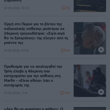
Ζαμπούνη
12
07.08.2026, 10:33
Οργή στο Περού για το βίντεο της
σεξουαλικής επίθεσης μαέστρου σε
26χρονη τραγουδίστρια: «Σιγά-σιγά
θα το ξεπεράσεις» της έλεγαν από τη
μπάντα της
84
07.08.2026, 07:16
Προθεσμία για να απολογηθεί την
Τρίτη έλαβε η 46χρονη που
κατηγορείται για την επίθεση στη
Marfin - «Είναι αθώα» λέει ο
συνήγορός της
137
07.08.2026, 11:41
«Δεν θα με κυριεύσει ο φόβος»: Ο