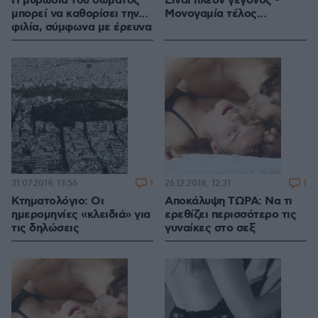
Η μυρωδιά του σώματος
Είναι πλέον γεγονός -
μπορεί να καθορίσει την...
Μονογαμία τέλος...
φιλία, σύμφωνα με έρευνα
1
1
31.07.2019, 13:56
26.12.2018, 12:31
Κτηματολόγιο: Οι
Αποκάλυψη ΤΩΡΑ: Να τι
ημερομηνίες «κλειδιά» για
ερεθίζει περισσότερο τις
τις δηλώσεις
γυναίκες στο σεξ