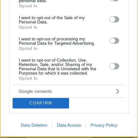
personal data.
grant or deny consent to Google and its third-party tags to
Opted In
use your data for below specified purposes in below Google
consent section.
I want to opt-out of the Sale of my
Personal Data.
Opted In
07.08.2026, 09:43
Πόσο κοστίζει μία εβδομάδα σε βίλες -
I want to opt-out of processing my
παράδεισους
Personal Data for Targeted Advertising.
Opted In
I want to opt-out of Collection, Use,
Στο Α΄ Νεκροταφείο το μνημόσυνο
Retention, Sale, and/or Sharing of my
για τον έναν χρόνο από τον θάνατο
Personal Data that Is Unrelated with the
Purposes for which it was collected.
της Λένας Σαμαρά
Opted In
24
07.08.2026, 10:26
Google consents
CONFIRM
Συνελήφθη στη Γερμανία 31χρονος
για δολοφονίες μελών της Greek
Data Deletion
Data Access
Privacy Policy
Mafia, κατηγορείται και για την
εκτέλεση με 97 σφαίρες του Βαγγέλη