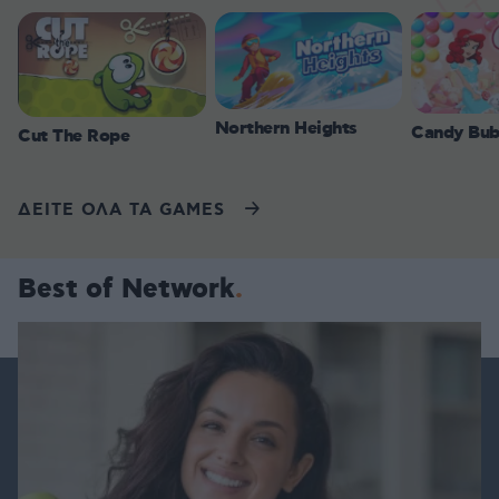
Northern Heights
Candy Bub
Cut The Rope
ΔΕΙΤΕ ΟΛΑ ΤΑ GAMES
Best of Network