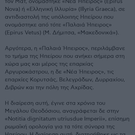
τον Ματ, ονομάστηκε «Νέα Ήπειρος» (Epirus
Nova) ή «Ελληνική Ιλλυρία» (Illyria Graeca), σε
αντιδιαστολή της υπόλοιπης Ηπείρου που
ονομάστηκε από τότε «Παλαιά Ήπειρος»
(Epirus Vetus) (Μ. Δήμιτσα, «Μακεδονικά»).
Αργότερα, η «Παλαιά Ήπειρος», περιλάμβανε
το τμήμα της Ηπείρου που ανήκει σήμερα στη
χώρα μας και μέρος της επαρχίας
Αργυροκάστρου, η δε «Νέα Ήπειρος», τις
επαρχίες Κορυτσάς, Βελεγράδων, Δυρραχίου,
Διβρών και την πόλη της Αχρίδας.
Η διαίρεση αυτή, έγινε στα χρόνια του
Μεγάλου Θεοδόσιου, αναγράφεται δε στην
«Notitia dignitatum utriusdue Imperii», επίσημη
ρωμαϊκή ορολογία για τα τότε σύνορα της
Ηπείρου. Η διαίρεση αυτή, διατηρήθηκε ως τα