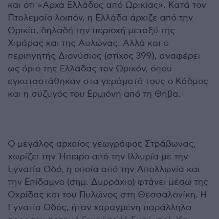
και ότι «Αρχά Ελλάδος από Ωρικίας». Κατά τον
Πτολεμαίο λοιπόν, η Ελλάδα άρχιζε από την
Ωρικία, δηλαδή την περιοχή μεταξύ της
Χιμάρας και της Αυλώνας. Αλλά και ο
περιηγητής Διονύσιος (στίχος 399), αναφέρει
ως όριο της Ελλάδας τον Ωρικόν, όπου
εγκαταστάθηκαν στα γεράματά τους ο Κάδμος
και η σύζυγός του Ερμιόνη από τη Θήβα.
Ο μεγάλος αρχαίος γεωγράφος Στράβωνας,
χωρίζει την Ήπειρο από την Ιλλυρία με την
Εγνατία Οδό, η οποία από την Απολλωνία και
την Επίδαμνο (σημ. Δυρράχιο) φτάνει μέσω της
Οχρίδας και του Πυλώνος στη Θεσσαλονίκη. Η
Εγνατία Οδός, ήταν χαραγμένη παράλληλα