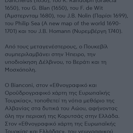
Dancherus (1650), του R. Randolph (Graecia
1650), του G. Blan (1650), του F. de Wit
(Άμστερνταμ 1680), του J.B. Nolin (Παρίσι 1699),
του Philip Sea (A new map of the world 1690-
1701) και του J.B. Homann (Νυρεμβέργη 1740).
Από τους μεταγενέστερους, ο Πουκεβίλ
συμπεριλαμβάνει στην Ήπειρο, την
υποδιοίκηση Δέλβινου, το Βεράτι και τη
Μοσχόπολη.
Ο Bianconi, στον «Εθνογραφικό και
Οροϋδρογραφικό χάρτη της Ευρωπαϊκής
Τουρκίας», τοποθετεί τη νότια μεθόριο της
Αλβανίας στα δυτικά του Αώου, αφήνοντας
όλη την περιοχή της Κορυτσάς στην Ελλάδα.
Στον «Εθνογραφικό χάρτη της Ευρωπαϊκής
Τουρκίας και Ελλάδας», του γεωγραφικού