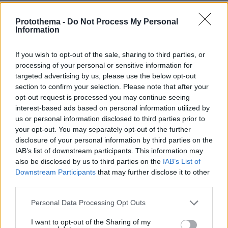
Φαίνεται λοιπόν ξεκάθαρα, ο ελληνικός
Protothema -
Do Not Process My Personal
χαρακτήρας της Ηπείρου, η οποία πιθανότατα
Information
αποτελεί την κοιτίδα των Ελλήνων. Ορισμένοι
αρχαίοι ιστορικοί και συγγραφείς,
If you wish to opt-out of the sale, sharing to third parties, or
χαρακτηρίζουν μερικά από τα ηπειρωτικά φύλα
processing of your personal or sensitive information for
targeted advertising by us, please use the below opt-out
ως βαρβάρους. Έτσι, ο μεν Ηρόδοτος θεωρεί
section to confirm your selection. Please note that after your
τους Μολοσσούς και τους Θεσπρωτούς
opt-out request is processed you may continue seeing
Έλληνες, ο δε Θουκυδίδης βάρβαρους. Ο
interest-based ads based on personal information utilized by
Στράβων αντίθετα, θεωρεί βάρβαρους τους
us or personal information disclosed to third parties prior to
your opt-out. You may separately opt-out of the further
Αθαμάνες, τους οποίους όμως ο Πλάτωνας
disclosure of your personal information by third parties on the
συγκαταλέγει μεταξύ των Ελλήνων.
IAB’s list of downstream participants. This information may
also be disclosed by us to third parties on the
IAB’s List of
Όπως όμως συμβαίνει και με τους αρχαίους
Downstream Participants
that may further disclose it to other
third parties.
Μακεδόνες, έτσι και οι αρχαίοι κάτοικοι της
Ηπείρου, δεν χαρακτηρίζονται «βάρβαροι» ως
Please note that this website/app uses one or more Google
Personal Data Processing Opt Outs
αλλοεθνείς και απολίτιστοι, αλλά επειδή
services and may gather and store information including but
not limited to your visit or usage behaviour. You may click to
I want to opt-out of the Sharing of my
μιλούσαν μια ακατέργαστη και τραχιά γλώσσα,