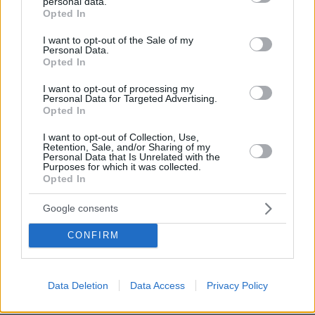
personal data.
grant or deny consent to Google and its third-party tags to
ειδικά για τους Αθηναίους, όπως ο
Opted In
use your data for below specified purposes in below Google
Θουκυδίδης.
consent section.
I want to opt-out of the Sale of my
Personal Data.
Opted In
Αν και οι Ηπειρώτες ποτέ δεν είχαν ισχυρό
ναυτικό, πήραν μέρος στη ναυμαχία της
I want to opt-out of processing my
Personal Data for Targeted Advertising.
Σαλαμίνας με 7 τριήρεις (Ηρόδοτος Η 45). Στα
Opted In
χρόνια του Πύρρου, η Ήπειρος έφτασε στο
I want to opt-out of Collection, Use,
απόγειο της ακμής της κατά την αρχαιότητα. Τις
Retention, Sale, and/or Sharing of my
Personal Data that Is Unrelated with the
εκστρατείες όμως του Πύρρου στην Ιταλία, δεν
Purposes for which it was collected.
τις ξέχασαν ποτέ οι Ρωμαίοι. Το 168 π.Χ., ο
Opted In
ύπατος Αιμίλιος Παύλος εκπόρθησε 70 πόλεις
Google consents
της Ηπείρου τα τείχη των οποίων κατέστρεψε
από τα θεμέλια και υποδούλωσε μυριάδες
CONFIRM
Ηπειρώτες.
Data Deletion
Data Access
Privacy Policy
Σύντομα όμως η εύανδρος Ήπειρος,
επανέκτησε την παλιά της αίγλη και δόξα