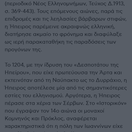
(περιοδικό Νέος Ελληνομνήμων, Τεύχος Δ.1913,
σ. 369-443). Τους επόμενους αιώνες, παρά τις
επιδρομές και τις λεηλασίες βάρβαρων στιφών,
η Ήπειρος παρέμεινε ακραιφνώς ελληνική,
διατήρησε ακμαίο το φρόνημα και διαφύλαξε
ως ιερή παρακαταθήκη τις παραδόσεις των
προγόνων της.
Το 1204, με την ίδρυση του «Δεσποτάτου της
Ηπείρου», που είχε πρωτεύουσα την Άρτα και
εκτεινόταν από τη Ναύπακτο ως το Δυρράχιο, η
Ήπειρος αποτέλεσε μία από τις σημαντικότερες
εστίες του ελληνισμού. Αργότερα, η Ήπειρος
πέρασε στα χέρια των Σέρβων. Στο «Ιστορικόν»
που έγραψαν τον 14ο αιώνα οι μοναχοί
Κομνηνός και Πρόκλος, αναφέρεται
χαρακτηριστικά ότι η πόλη των Ιωαννίνων είχε