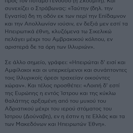
προς τον ποταμό Γενούσο (ή Σκούμπη). Και
συνεχίζει ο Στράβωνας: «Ταύτην (δηλ. την
Εγνατία) δη τη οδόν εκ των περί την Επίδαμνον
και την Απολλωνίαν ιούσιν, εν δεξιά μεν εστί τα
Ηπειρωτικά έθνη, κλυζόμενα τω Σικελικώ
πελάγει μέχρι του Αμβρακικού κόλπου, εν
αριστερά δε τα όρη των Ιλλυριών».
Σε άλλο σημείο, γράφει: «Ηπειρώται δ’ εισί και
Αμφίλοχοι και οι υπερκείμενοι και συνάπτοντες
τοις Ιλλυρικοίς όρεσι τραχείαν οικούντες
χώραν». Και τέλος προσθέτει: «Λοιπή δ’ εστί
της Ευρώπης η εντός Ίστρου και της κύκλω
θαλάττης αρξαμένη από του μυχού του
Αδριατικού μέχρι του ιερού στόματος του
Ίστρου (Δούναβη), εν η έστιν η τε Ελλάς και τα
των Μακεδόνων και Ηπειρωτών Έθνη».