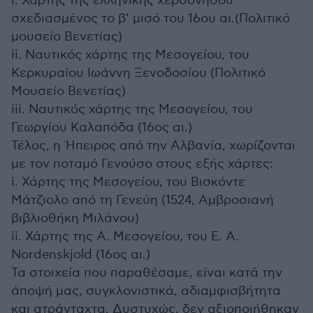
i. Χάρτης της ελληνικής χερσονήσου
σχεδιασμένος το β’ μισό του 16ου αι.(Πολιτικό
μουσείο Βενετίας)
ii. Ναυτικός χάρτης της Μεσογείου, του
Κερκυραίου Ιωάννη Ξενοδοσίου (Πολιτικό
Μουσείο Βενετίας)
iii. Ναυτικός χάρτης της Μεσογείου, του
Γεωργίου Καλαπόδα (16ος αι.)
Τέλος, η Ήπειρος από την Αλβανία, χωρίζονται
με τον ποταμό Γενούσο στους εξής χάρτες:
i. Χάρτης της Μεσογείου, του Βισκόντε
Μάτζιολο από τη Γενεύη (1524, Αμβροσιανή
βιβλιοθήκη Μιλάνου)
ii. Χάρτης της Α. Μεσογείου, του E. A.
Nordenskjold (16ος αι.)
Τα στοιχεία που παραθέσαμε, είναι κατά την
άποψή μας, συγκλονιστικά, αδιαμφισβήτητα
και ατράνταχτα. Δυστυχώς, δεν αξιοποιήθηκαν