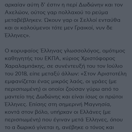
αρχαίαν αύτη δ’ έστιν η περί Δωδώνην και τον
Αχελώον, ούτος γαρ πολλαχού το ρεύμα
μεταβέβληκεν. Ώκουν γαρ οι Σελλοί ενταύθα
και οι καλούμενοι τότε μεν Γραικοί, νυν δε
Έλληνες».
Ο κορυφαίος Έλληνας γλωσσολόγος, ομότιμος
καθηγητής του ΕΚΠΑ, κύριος Χριστόφορος
Χαραλαμπάκης, σε συνέντευξή του τον Ιούλιο
του 2018, είπε μεταξύ άλλων: «Στον Αριστοτέλη
εμφανίζεται ένας μικρός λαός, οι γράες (με
περισπωμένη) οι οποίοι ζούσαν γύρω από το
μαντείο της Δωδώνης και είναι ίσως οι πρώτοι
Έλληνες. Επίσης στη σημερινή Μαγνησία,
κοντά στον βόλο, υπήρχαν οι Ελλάνες (με
περισπωμένη) που έγιναν μετά Έλληνες, όπου
το α δωρικό γίνεται η, ανέβηκε ο τόνος και