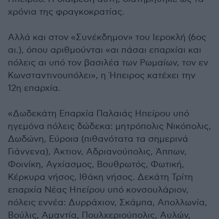
χρόνια της φραγκοκρατίας.
Αλλά και στον «Συνέκδημον» του Ιεροκλή (6ος
αι.), όπου αριθμούνται «αι πάσαι επαρχίαι και
πόλεις αι υπό τον βασιλέα των Ρωμαίων, τον εν
Κωνσταντινουπόλει», η Ήπειρος κατέχει την
12η επαρχία.
«Δωδεκάτη Επαρχία Παλαιάς Ηπείρου υπό
ηγεμόνα πόλεις δώδεκα: μητρόπολις Νικόπολις,
Δωδώνη, Εύροια (πιθανότατα τα σημερινά
Γιάννενα), Άκτιον, Αδριανούπολις, Άππων,
Φοινίκη, Αγχίασμος, Βουθρωτός, Φωτική,
Κέρκυρα νήσος, Ιθάκη νήσος. Δεκάτη Τρίτη
επαρχία Νέας Ηπείρου υπό κονσουλάριον,
πόλεις εννέα: Δυρράχιον, Σκάμπα, Απολλωνία,
Βούλις, Αμαντία, Πουλχεριούπολις, Αυλών,