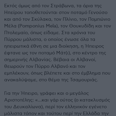
Εκτός όμως από τον Στράβωνα, τα όρια της
Ηπείρου τοποθετούνται στον ποταμό Γενούσο
και από τον Σκύλακα, τον Πλίνιο, τον Πομπώνιο
Μέλα (Pomponius Mela), τον Θουκυδίδη και τον
Πτολεμαίο, όπως είδαμε. Στα χρόνια του
Πύρρου μάλιστα, ο οποίος ένωσε όλα τα
ηπειρωτικά έθνη σε μια διοίκηση, η Ήπειρος
έφτανε ως τον ποταμό Μάτ(ι), στο κέντρο της
σημερινής Αλβανίας. Βέβαια οι Αλβανοί,
θεωρούν τον Πύρρο Αλβανό και τον
εμπλέκουν, όπως βλέπετε και στο έμβλημα που
ανακαλύψαμε, στο θέμα της Τσαμουριάς.
Για την Ήπειρο, γράφει και ο μεγάλος
Αριστοτέλης: «…και γάρ ούτος (ο κατακλυσμός
του Δευκαλίωνα), περί τον ελληνικόν εγένετο
μάλιστα τόπον και τούτου περί την Ελλάδα την