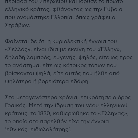
πεδιάδα του Σπερχειού και ίδρυσε το πρώτο
ελληνικό κράτος, φθάνοντας ως την Εύβοια
που ονομάστηκε Ελλοπία, όπως γράφει ο
Στράβων.
Φαίνεται δε ότι η κυριολεκτική έννοια του
«Σελλός», είναι ίδια με εκείνη του «Έλλην»,
δηλαδή λαμπρός, ευγενής, ψηλός, είτε ως προς
το ανάστημα, είτε ως κάτοικος τόπων που
βρίσκονται ψηλά, είτε αυτός που ήλθε από
ψηλότερα ή βορειότερα εδάφη.
Στα μεταγενέστερα χρόνια, επικράτησε ο όρος
Γραικός. Μετά την ίδρυση του νέου ελληνικού
κράτους, το 1830, καθιερώθηκε το «Έλληνας»,
το οποίο στο παρελθόν είχε την έννοια
‘εθνικός, ειδωλολάτρης’.