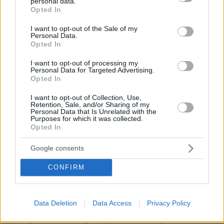
personal data.
grant or deny consent to Google and its third-party tags to
Opted In
αποδέκτη, σαμποτάροντας τους βομβητές.
use your data for below specified purposes in below Google
Δηλαδή εάν οι βομβητές κατασκευάστηκαν ως
consent section.
I want to opt-out of the Sale of my
Personal Data.
φονικές συσκευές, ή παγιδεύτηκαν μετά την
Opted In
κατασκευή τους.
I want to opt-out of processing my
Personal Data for Targeted Advertising.
Το σημαντικότερο, ίσως, ερώτημα, είναι το τι θα
Opted In
ακολουθήσει στη
Μέση Ανατολή
. Η
I want to opt-out of Collection, Use,
Χεζμπολάχ, άλλωστε, είναι φιλοϊρανική
Retention, Sale, and/or Sharing of my
Personal Data that Is Unrelated with the
(εξοπλίζεται από το Ιράν) και σύμμαχος της
Purposes for which it was collected.
Opted In
Χαμάς με την οποία το Ισραήλ βρίσκεται σε
πόλεμο. Η Χεζμπολάχ κατηγόρησε το Ισραήλ
Google consents
ότι είναι «εξ ολοκλήρου υπεύθυνο» για την
ταυτόχρονη έκρηξη των βομβητών και
CONFIRM
διαβεβαίωσε ότι «θα λάβει δίκαιη τιμωρία»
μετά από «αυτή την εγκληματική επίθεση».
Data Deletion
Data Access
Privacy Policy
Μεταξύ των θυμάτων είναι δύο μαχητές του
φιλοϊρανικού κινήματος και ένα κορίτσι 16