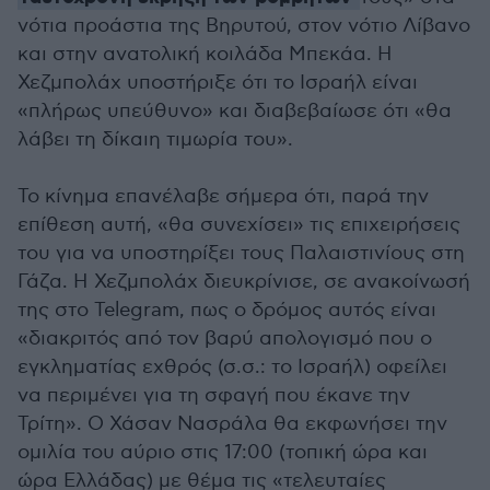
νότια προάστια της Βηρυτού, στον νότιο Λίβανο
και στην ανατολική κοιλάδα Μπεκάα. Η
Χεζμπολάχ υποστήριξε ότι το Ισραήλ είναι
«πλήρως υπεύθυνο» και διαβεβαίωσε ότι «θα
λάβει τη δίκαιη τιμωρία του».
Το κίνημα επανέλαβε σήμερα ότι, παρά την
επίθεση αυτή, «θα συνεχίσει» τις επιχειρήσεις
του για να υποστηρίξει τους Παλαιστινίους στη
Γάζα. Η Χεζμπολάχ διευκρίνισε, σε ανακοίνωσή
της στο Telegram, πως ο δρόμος αυτός είναι
«διακριτός από τον βαρύ απολογισμό που ο
εγκληματίας εχθρός (σ.σ.: το Ισραήλ) οφείλει
να περιμένει για τη σφαγή που έκανε την
Τρίτη». Ο Χάσαν Νασράλα θα εκφωνήσει την
ομιλία του αύριο στις 17:00 (τοπική ώρα και
ώρα Ελλάδας) με θέμα τις «τελευταίες