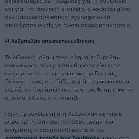
περισσότερες λεπτομέρειες για τη συμφωνία
και για την ουγγρική εταιρεία, ο Χσου όχι μόνο
δεν παρουσίασε κάποιο έγγραφο αλλά
αποχώρησε χωρίς να δώσει άλλες απαντήσεις.
Η Χεζμπολάχ υπόσχεται εκδίκηση
Το λιβανικό ισλαμιστικό κίνημα Χεζμπολάχ
ανακοίνωσε σήμερα ότι «θα συνεχίσει» τις
επιχειρήσεις του για να υποστηρίξει τους
Παλαιστινίους στη Γάζα, παρά το φονικό κύμα
εκρήξεων βομβητών που το στοχοθέτησε και το
οποίο απέδωσε στο Ισραήλ.
Πηγή προσκείμενη στη Χεζμπολάχ εξήγησε
χθες, Τρίτη, ότι «εκατοντάδες μέλη» του
κινήματος «τραυματίσθηκαν από την
ταυτόχρονη έκρηξη των βομβητών
τους» στα