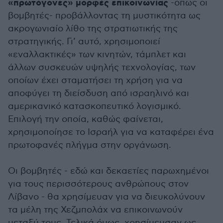
«πρωτόγονες» μορφές επικοινωνίας
-όπως οι
βομβητές- προβάλλοντας τη μυστικότητα ως
ακρογωνιαίο λίθο της στρατιωτικής της
στρατηγικής. Γι’ αυτό, χρησιμοποιεί
«εναλλακτικές» των κινητών, τάμπλετ και
άλλων συσκευών υψηλής τεχνολογίας, των
οποίων έχει σταματήσει τη χρήση για να
αποφύγει τη διείσδυση από ισραηλινό και
αμερικανικό κατασκοπευτικό λογισμικό.
Επιλογή την οποία, καθώς φαίνεται,
χρησιμοποίησε το Ισραήλ για να καταφέρει ένα
πρωτοφανές πλήγμα στην οργάνωση.
Οι βομβητές - εδώ και δεκαετίες παρωχημένοι
για τους περισσότερους ανθρώπους στον
Λίβανο - θα χρησίμευαν για να διευκολύνουν
τα μέλη της Χεζμπολάχ να επικοινωνούν
μεταξύ τους. Τελικά όμως, χρησίμευσαν ως