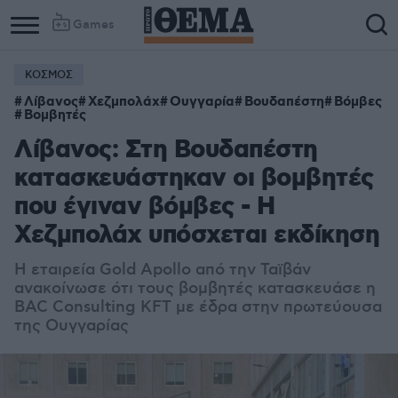
Games
ΚΟΣΜΟΣ
Λίβανος
Χεζμπολάχ
Ουγγαρία
Βουδαπέστη
Βόμβες
Βομβητές
Λίβανος: Στη Βουδαπέστη
κατασκευάστηκαν οι βομβητές
που έγιναν βόμβες - Η
Χεζμπολάχ υπόσχεται εκδίκηση
Η εταιρεία Gold Apollo από την Ταϊβάν
ανακοίνωσε ότι τους βομβητές κατασκευάσε η
BAC Consulting KFT με έδρα στην πρωτεύουσα
της Ουγγαρίας