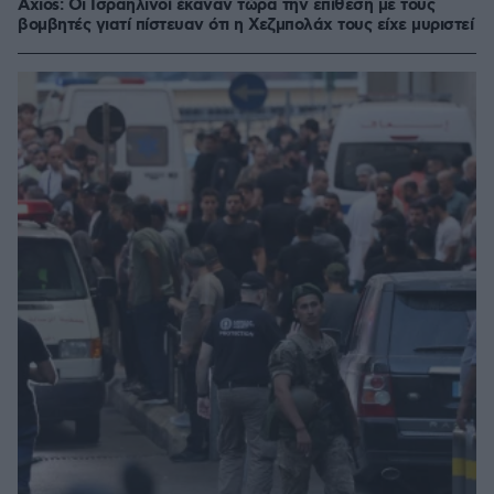
Axios: Οι Ισραηλινοί έκαναν τώρα την επίθεση με τους
βομβητές γιατί πίστευαν ότι η Χεζμπολάχ τους είχε μυριστεί