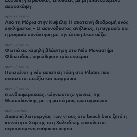
Ευρώπη για ρωσικές επιθέσεις με μη επανδρωμένα
αεροσκάφη
πριν 27 λεπτά
Από τη Μόρια στην Κυψέλη: Η σκοτεινή διαδρομή ενός
εγκλήματος - Ο ασυνόδευτος ανήλικος, η πυγμαχία και
η μοιραία συνάντηση με την άτυχη Σκωτσέζα
πριν 33 λεπτά
Φωτιά σε χαμηλή βλάστηση στο Νέο Μοναστήρι
Φθιώτιδας, σηκώθηκαν τρία εναέρια
πριν 34 λεπτά
Ποια είναι η νέα ασιατική τάση στο Pilates που
υπόσχεται ευεξία και ισορροπία
πριν 34 λεπτά
6 ενδιαφέρουσες, «άγνωστες» γωνιές της
Θεσσαλονίκης με τη ματιά μιας φωτογράφου
πριν μία ώρα
Διακοπή λειτουργίας των ντους στα beach bars ζητά η
κοινότητα Σάρτης στη Χαλκιδική, επικαλείται
περιορισμένη επάρκεια νερού