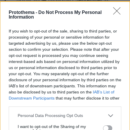
September 17,
2024
Protothema -
Do Not Process My Personal
Information
If you wish to opt-out of the sale, sharing to third parties, or
processing of your personal or sensitive information for
targeted advertising by us, please use the below opt-out
Αυτό που μένει να ξεκαθαριστεί τώρα, είναι
section to confirm your selection. Please note that after your
εάν όντως το Ισραήλ προέβη σε αυτό το
opt-out request is processed you may continue seeing
υβριδικό χτύπημα
-κάτι που θα γίνει εάν θα
interest-based ads based on personal information utilized by
us or personal information disclosed to third parties prior to
υπάρξει επίσημη ανάληψη της ευθύνης, καθώς
your opt-out. You may separately opt-out of the further
και με ποιον τρόπο. Ένα ερώτημα, για
disclosure of your personal information by third parties on the
παράδειγμα, είναι εάν η εταιρεία από την
IAB’s list of downstream participants. This information may
Ουγγαρία αποτελεί
εταιρεία- δορυφόρο της
also be disclosed by us to third parties on the
IAB’s List of
Downstream Participants
that may further disclose it to other
Μοσάντ
που δούλευε μέχρι να λάβει την
third parties.
εντολή να χτυπήσει, ή εάν τα μέλη των
ισραηλινών μυστικών υπηρεσιών κατάφεραν
Please note that this website/app uses one or more Google
Personal Data Processing Opt Outs
services and may gather and store information including but
να παρεισφρήσουν στην εταιρεία, ή σε κάποιο
not limited to your visit or usage behaviour. You may click to
I want to opt-out of the Sharing of my
σημείο της αλυσίδας διανομής ως τον τελικό