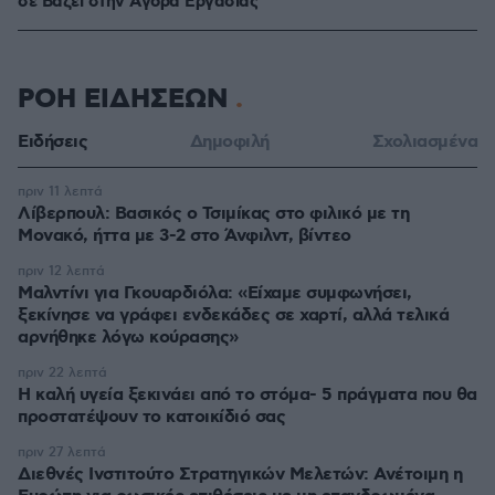
σε Bάζει στην Aγορά Eργασίας
ΡΟΗ ΕΙΔΗΣΕΩΝ
Ειδήσεις
Δημοφιλή
Σχολιασμένα
πριν 11 λεπτά
Λίβερπουλ: Βασικός ο Τσιμίκας στο φιλικό με τη
Μονακό, ήττα με 3-2 στο Άνφιλντ, βίντεο
πριν 12 λεπτά
Μαλντίνι για Γκουαρδιόλα: «Είχαμε συμφωνήσει,
ξεκίνησε να γράφει ενδεκάδες σε χαρτί, αλλά τελικά
αρνήθηκε λόγω κούρασης»
πριν 22 λεπτά
Η καλή υγεία ξεκινάει από το στόμα- 5 πράγματα που θα
προστατέψουν το κατοικίδιό σας
πριν 27 λεπτά
Διεθνές Ινστιτούτο Στρατηγικών Μελετών: Ανέτοιμη η