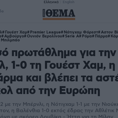
Ελληνικά
English
δα
λ
Γουέστ Χαμ
Premier League
Νότιγχαμ Φόρεστ
Αστον Β
α
Αμβούργο
Ουνιόν Βερολίνου
Serie A
Ρόμα
Πάρμα
Κόμ
κ Μπιλμπάο
σό πρωτάθλημα για την
, 1-0 τη Γουέστ Χαμ, η
άρμα και βλέπει τα αστ
κολ από την Ευρώπη
2 με την Μπέρνλι, η Νότιγχαμ 1-1 με την Νιού
τον, η Βαλένθια 1-0 εκτός έδρας την Αθλέτικ 
ρόνα με σκόρερ Δουβίκα - Ήττα για τη Μίλαν