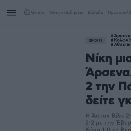
Games
Όλες οι Ειδήσεις
Ελλάδα
Πρωτοσέλι
Άρσενα
Κολωνί
SPORTS
Αθλέτι
Νίκη μι
Άρσεναλ
2 την Π
δείτε γ
Η Άστον Βίλα 2-
2-2 με την Έβερ
Κόμο 1-0 τη Βε