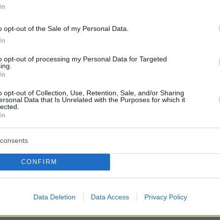
In
α γκολ
o opt-out of the Sale of my Personal Data.
υλβς 3-0 (1΄ Χίνσελγουντ, 5΄ Ντανκ, 86΄
In
ίτε
ΕΔΩ
τα γκολ
to opt-out of processing my Personal Data for Targeted
ing.
In
ρνμουθ 0-1 (53΄ Ραγιάν) - Δείτε
ΕΔΩ
τα γκολ
o opt-out of Collection, Use, Retention, Sale, and/or Sharing
ersonal Data that Is Unrelated with the Purposes for which it
Μάντσεστερ Γ. 0-0 - Δείτε
ΕΔΩ
τα
lected.
In
consents
Σίτι-Μπρέντφορντ 3-0 - Δείτε
ΕΔΩ
τα γκολ
CONFIRM
ον Βίλα 2-2 (9΄ Αντονι, 59΄ Φλέμινγκ - 42΄
6΄ Γουότκινς) - Δείτε
ΕΔΩ
τα γκολ
Data Deletion
Data Access
Privacy Policy