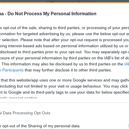
1-0 κόντρα στην
Αθλέτικ Μπιλμπάο
. Η
1 με την Βιγιαρέαλ, ενώ στο 0-0 έμειναν
ma -
Do Not Process My Personal Information
 Χετάφε. Πρωταθλήτρια Ισπανίας η
to opt-out of the sale, sharing to third parties, or processing of your per
α μετά το 2-0 επί της Ρεάλ Μαδρίτης στο
formation for targeted advertising by us, please use the below opt-out s
.
r selection. Please note that after your opt-out request is processed y
eing interest-based ads based on personal information utilized by us or
disclosed to third parties prior to your opt-out. You may separately opt-
η Ρόμα πέρασε με διπλό από την έδρα της
losure of your personal information by third parties on the IAB’s list of
2 και έμεινε σε τροχιά Champions League,
. This information may also be disclosed by us to third parties on the
IA
εί και η Κόμο η οποία με γκολ του Δουβίκα
Participants
that may further disclose it to other third parties.
τη Βερόνα. Ήττα με 3-2 για τη Μίλαν από την
 that this website/app uses one or more Google services and may gath
αλάντα και η 4η θέση βρίσκεται σε κίνδυνο.
including but not limited to your visit or usage behaviour. You may click 
 to Google and its third-party tags to use your data for below specifi
ogle consent section.
gue (35η αγωνιστική)
l Data Processing Opt Outs
o opt-out of the Sharing of my personal data.
σέλσι 1-1 (6΄ Γκράφενμπερχ - 35΄ Φερνάντες) 