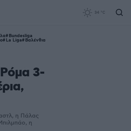
34
°C
ίλα
Bundesliga
ο
La Liga
Βαλένθια
 Ρόμα 3-
έρια,
καστλ, η Πάλας
Μπιλμπάο, η