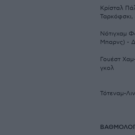
Κρίσταλ Πάλ
Ταρκόφσκι, 
Νότιγχαμ Φό
Μπαρνς) - 
Γουέστ Χαμ-
γκολ
Τότεναμ-Λιν
ΒΑΘΜΟΛΟΓΙ