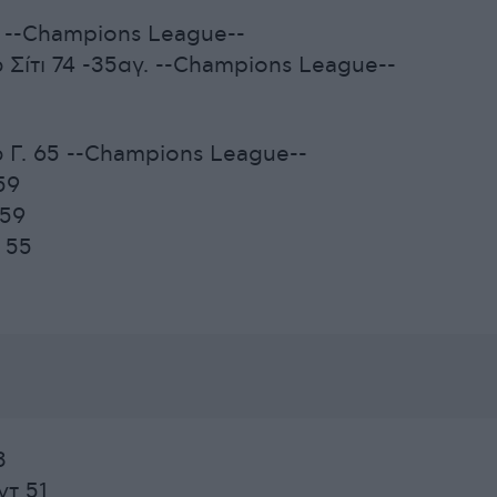
 --Champions League--
Σίτι 74 -35αγ. --Champions League--
 Γ. 65 --Champions League--
59
 59
 55
3
τ 51