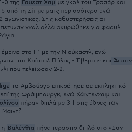
1-0 της
Γουέστ Χαμ
με γκολ του Τροσάρ και
+5 από τη Σίτ με ματς περισσότερο ενώ
 αγωνιστικές. Στις καθυστερήσεις οι
 πέτυχαν γκολ αλλά ακυρώθηκε για φάουλ
Ράγια.
έμεινε στο 1-1 με την Νιούκαστλ, ενώ
ιναν στο Κρίσταλ Πάλας - Έβερτον και
Άστον
νλι που τελείωσαν 2-2.
liga
το Αμβούργο επικράτησε σε εκπληκτικό
 επί της Φράιμπουργκ, ενώ Χάιντενχαιμ και
ολίνου
πήραν διπλά με 3-1 στις έδρες των
 Μάιντζ.
η
Βαλένθια
πήρε τεράστιο διπλό στο «Σαν