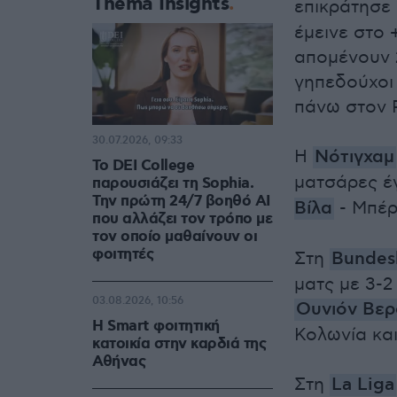
Thema Insights
επικράτησε 
έμεινε στο 
απομένουν 2
γηπεδούχοι
πάνω στον 
30.07.2026, 09:33
Η
Νότιγχαμ
Το DEI College
ματσάρες έγ
παρουσιάζει τη Sophia.
Την πρώτη 24/7 βοηθό AI
Βίλα
- Μπέρ
που αλλάζει τον τρόπο με
τον οποίο μαθαίνουν οι
φοιτητές
Στη
Bundes
ματς με 3-2
03.08.2026, 10:56
Ουνιόν Βερ
Η Smart φοιτητική
Κολωνία και
κατοικία στην καρδιά της
Αθήνας
Στη
La Liga