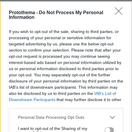
Άλλος για data center; Επενδύσεις
Protothema -
Do Not Process My Personal
€50 δισ. την ερχόμενη δεκαετία
Information
343
07.08.2026, 20:16
If you wish to opt-out of the sale, sharing to third parties, or
processing of your personal or sensitive information for
targeted advertising by us, please use the below opt-out
section to confirm your selection. Please note that after your
opt-out request is processed you may continue seeing
Είδος υπό εξαφάνιση οι
interest-based ads based on personal information utilized by
υπερπολύτεκνοι στην Ελλάδα που
us or personal information disclosed to third parties prior to
γερνάει: Τα... δύο ταψιά μεσημεριανό,
your opt-out. You may separately opt-out of the further
τα επιδόματα, η καθημερινότητά τους
disclosure of your personal information by third parties on the
IAB’s list of downstream participants. This information may
575
07.08.2026, 15:59
also be disclosed by us to third parties on the
IAB’s List of
Downstream Participants
that may further disclose it to other
third parties.
Νέες καταγγελίες στην Ελπίδα για τη
Please note that this website/app uses one or more Google
Personal Data Processing Opt Outs
Δημοκρατία: Γρατσία, Γαλανός,
services and may gather and store information including but
Καρυστιανού και αυλικοί το
not limited to your visit or usage behaviour. You may click to
I want to opt-out of the Sharing of my
μετέτρεψαν σε φοβικό αρχηγικό