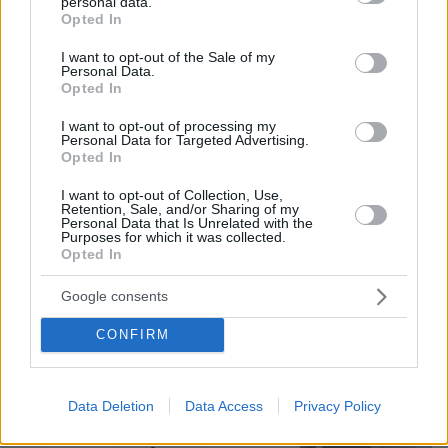
personal data.
grant or deny consent to Google and its third-party tags to
κόμμα
Opted In
use your data for below specified purposes in below Google
109
07.08.2026, 19:33
consent section.
I want to opt-out of the Sale of my
Personal Data.
Opted In
Η Λίλα Μπακλέση έφερε στον κόσμο
I want to opt-out of processing my
το πρώτο της παιδί, δείτε την
Personal Data for Targeted Advertising.
ανάρτηση του συντρόφου της περί...
Opted In
λαού και εξουσίας
I want to opt-out of Collection, Use,
42
07.08.2026, 22:23
Retention, Sale, and/or Sharing of my
Personal Data that Is Unrelated with the
Purposes for which it was collected.
Opted In
Εντυπωσιάζει με την εμφάνισή της η
Google consents
σύζυγος του Τζέντι Όσμαν στις
διακοπές τους στην Τουρκία, βίντεο
CONFIRM
1
07.08.2026, 23:43
Data Deletion
Data Access
Privacy Policy