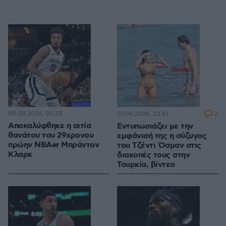
08.08.2026, 00:28
2
07.08.2026, 23:43
Αποκαλύφθηκε η αιτία
Εντυπωσιάζει με την
θανάτου του 29χρονου
εμφάνισή της η σύζυγος
πρώην NBAer Μπράντον
του Τζέντι Όσμαν στις
Κλαρκ
διακοπές τους στην
Τουρκία, βίντεο