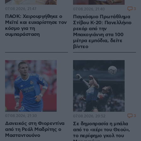
07.08.2026, 21:47
3
07.08.2026, 21:40
ΠΑΟΚ: Χειρουργήθηκε ο
Παγκόσμιο Πρωτάθλημα
Μεϊτέ και ευχαρίστησε τον
Στίβου Κ-20: Πανελλήνιο
κόσμο για τη
ρεκόρ από την
συμπαράσταση
Μπακογιάννη στα 100
μέτρα εμπόδια, δείτε
βίντεο
07.08.2026, 21:30
3
07.08.2026, 20:52
Δανεικός στη Φιορεντίνα
Σε δημοπρασία η μπάλα
από τη Ρεάλ Μαδρίτης ο
από το «χέρι του Θεού»,
Μασταντουόνο
το περίφημο γκολ του