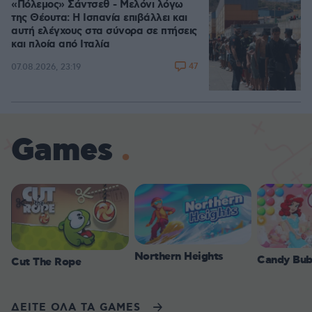
«Πόλεμος» Σάντσεθ - Μελόνι λόγω
της Θέουτα: Η Ισπανία επιβάλλει και
αυτή ελέγχους στα σύνορα σε πτήσεις
και πλοία από Ιταλία
47
07.08.2026, 23:19
Games
Northern Heights
Candy Bub
Cut The Rope
ΔΕΙΤΕ ΟΛΑ ΤΑ GAMES