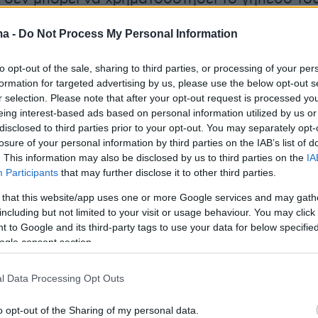
να χρηματοδοτήσει το γήπεδό του αν δε γίνου
ma -
Do Not Process My Personal Information
υπόλοιπα γύρω-γύρω που θα πληρώσει το
ι δε μου κολλάει σ’ αυτό. Θες να φτιάξεις το
to opt-out of the sale, sharing to third parties, or processing of your per
 Βγάζεις τα λεφτάκια σου από την τσέπη,
formation for targeted advertising by us, please use the below opt-out s
αι το φτιάχνεις. Δεν καταλαβαίνω πως αυτό
r selection. Please note that after your opt-out request is processed y
eing interest-based ads based on personal information utilized by us or
με μια ολόκληρη ανάπτυξη του Πειραιά στην
disclosed to third parties prior to your opt-out. You may separately opt-
ω δεν είναι κανένας αντίθετος. Όλοι οι
losure of your personal information by third parties on the IAB’s list of
ίτες θα θέλαμε να δούμε τον Πειραιά να
. This information may also be disclosed by us to third parties on the
IA
Participants
that may further disclose it to other third parties.
α ωραία ζώνη όπως αναφέρθηκε. Αλλά αυτό πο
ατί δεν μπορεί να γίνει το γήπεδο; Κάτι μάλλον
 that this website/app uses one or more Google services and may gath
including but not limited to your visit or usage behaviour. You may click 
ταλαβαίνω.
 to Google and its third-party tags to use your data for below specifi
ogle consent section.
 δεν ξέρω τι να πω, είμαι άφωνος. Ο
ός παρέλαβε ένα γήπεδο σε κατάσταση 'ο
l Data Processing Opt Outs
ψυχή του' έχει ρίξει 19 εκατομμύρια, έχει να
o opt-out of the Sharing of my personal data.
τέσσερα με το σύνολο να φτάνει τα 23