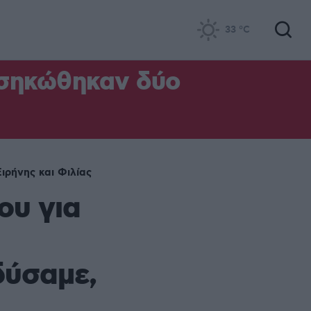
33
°C
 σηκώθηκαν δύο
Ειρήνης και Φιλίας
ου για
δύσαμε,