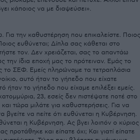
ς ρίσκαρε, επένδυσε και πέτυχε. Άλλοι είπαν
 βγει κάποιος να με διαψεύσει».
. Για την καθυστέρηση που επικαλείστε. Ποιο
Ποιος ευθύνεται; Δίπλα σας κάθεται στο
ήστε τον. Δεν χρειάζεται, σας το απαντάω
ς την ίδια εποχή μας το πρότειναν. Εμάς το
άς το ΣΕΦ. Εμείς πληρώναμε τα τετραπλάσια
οίκιο, αυτό ήταν το γήπεδο που είχατε
υτό ήταν το γήπεδο που είχαμε επιλέξει εμείς.
κατομμύρια, 23, εσείς δεν πιστέψατε ποτέ στο
και τώρα μιλάτε για καθυστερήσεις. Για να
α βγείτε να πείτε ότι ευθύνεται η Κυβέρνηση.
υθύνεται η Κυβέρνηση. Ας βγει λοιπόν ο κύριος
Σας προτάθηκε και είπατε όχι; Και γιατί είπατε