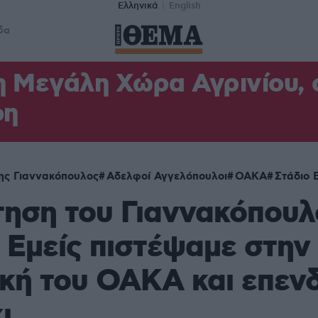
Ελληνικά
English
δα
η Μεγάλη Χώρα Αγρινίου,
φη
ης Γιαννακόπουλος
Αδελφοί Αγγελόπουλοι
ΟΑΚΑ
Στάδιο 
ηση του Γιαννακόπουλ
 Εμείς πιστέψαμε στην
κή του ΟΑΚΑ και επεν
...