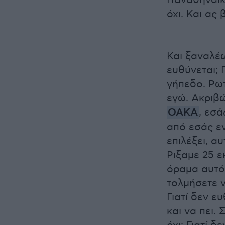
Παναθηναϊκό
όχι. Και ας
Και ξαναλέω
ευθύνεται; 
γήπεδο. Ρωτ
εγώ. Ακριβώ
ΟΑΚΑ
, εσ
από εσάς εν
επιλέξει, α
Ριξαμε 25 ε
όραμα αυτό 
τολμήσετε ν
Γιατί δεν ε
και να πει. 