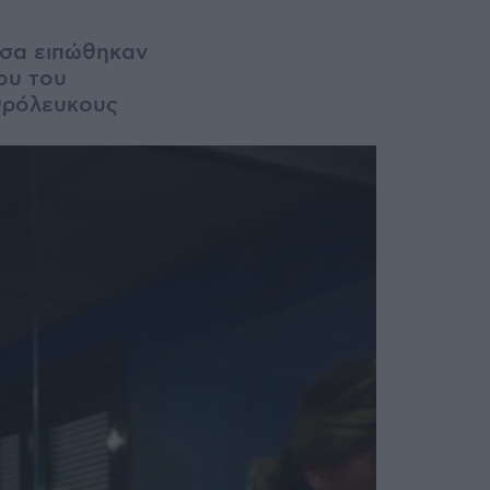
όσα ειπώθηκαν
ου του
θρόλευκους