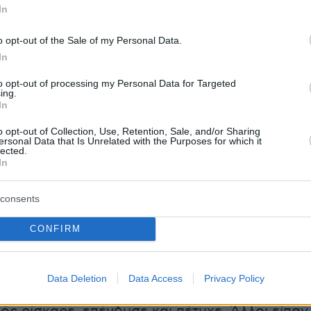
In
, μπορεί και τα 24 και κάποιος το θεωρεί
γάλτε κι εσείς, όποιοι είστε, 25 εκατομμύρια
o opt-out of the Sale of my Personal Data.
πη σας, πληρώστε, φτιάξτε το γήπεδό σας για
In
ι εσείς τα ανάλογα έσοδα. Το επιχειρείν έτσι
to opt-out of processing my Personal Data for Targeted
ing.
ύεις κι αν είσαι καλός στις επιχειρήσεις σου
In
βήνεις εκατοντάδες εκατομμύρια χρέη, λέω
o opt-out of Collection, Use, Retention, Sale, and/or Sharing
ου έρχονται τα έσοδα. Δεν καταλαβαίνω.
ersonal Data that Is Unrelated with the Purposes for which it
lected.
In
ήμουν μπροστά, με τα ίδια μου τα μάτια, τα ίδι
 όταν προτάθηκε από υψηλόβαθμο στέλεχος
consents
σης στην πρώτη της θητεία, τώρα δεν είναι
CONFIRM
ηκαν οι ίδιοι όροι. Οι ακριβώς ίδιοι όροι.
 που δεν παίρνει το
ΣΕΦ
; Γιατί υπάρχει η
; Γιατί δεν έχει παραχωρηθεί; Η διάθεση της
Data Deletion
Data Access
Privacy Policy
υπάρχει. Και υπήρχε από τότε. Ο