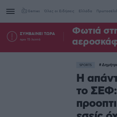
Games
Όλες οι Ειδήσεις
Ελλάδα
Πρωτοσέλι
Φωτιά στ
ΣΥΜΒΑΙΝΕΙ ΤΩΡΑ
αεροσκά
πριν 15 λεπτά
Δημήτρ
SPORTS
Η απάντ
το ΣΕΦ:
προοπτι
εσείς όχι