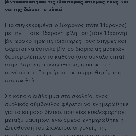
βιντεοσκοπήσει τις ιδιαίτερες στιγμές τους και
να της δώσει το υλικό
.
Πιο συγκεκριμένα,
ο 16χρονος (τότε 14χρονος)
με την – τότε- 15χρονη φίλη του (τότε 13χρονη)
βιντεοσκόπησε τις ιδιαίτερες τους στιγμές και
φέρεται να έστειλε βίντεο διάρκειας μερικών
δευτερολέπτων το καθένα (στο σύνολο επτά)
στην 15χρονη συλληφθείσα, η οποία στη
συνέχεια τα διαμοίρασε σε συμμαθητές της
στο σχολείο.
Σε κάποιο διάλειμμα στο σχολείο, ένας
σχολικός σύμβουλος φέρεται να ενημερώθηκε
για το επίμαχο βίντεο, που είχε κυκλοφορήσει
μεταξύ μαθητών, ενώ άμεσα ενημερώθηκε η
Διεύθυνση του Σχολείου, οι γονείς της
ανήλικης κοπέλας και φυσικά η αστυνομία και