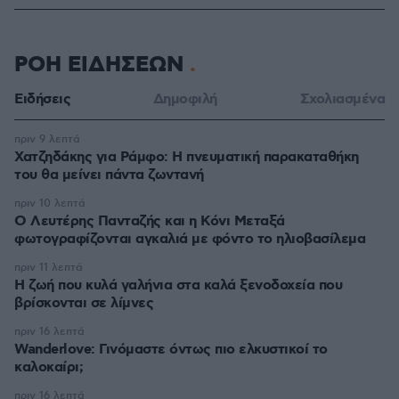
ΡΟΗ ΕΙΔΗΣΕΩΝ
Ειδήσεις
Δημοφιλή
Σχολιασμένα
πριν 9 λεπτά
Χατζηδάκης για Ράμφο: Η πνευματική παρακαταθήκη
του θα μείνει πάντα ζωντανή
πριν 10 λεπτά
Ο Λευτέρης Πανταζής και η Κόνι Μεταξά
φωτογραφίζονται αγκαλιά με φόντο το ηλιοβασίλεμα
πριν 11 λεπτά
Η ζωή που κυλά γαλήνια στα καλά ξενοδοχεία που
βρίσκονται σε λίμνες
πριν 16 λεπτά
Wanderlove: Γινόμαστε όντως πιο ελκυστικοί το
καλοκαίρι;
πριν 16 λεπτά