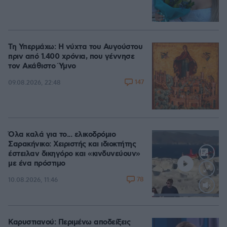
Τη Υπερμάχω: Η νύχτα του Αυγούστου
πριν από 1.400 χρόνια, που γέννησε
τον Ακάθιστο Ύμνο
147
09.08.2026, 22:48
Όλα καλά για το... ελικοδρόμιο
Σαρακήνικο: Χειριστής και ιδιοκτήτης
έστειλαν δικηγόρο και «κινδυνεύουν»
με ένα πρόστιμο
78
10.08.2026, 11:46
Loaded
:
100.00%
Καρυστιανού: Περιμένω αποδείξεις