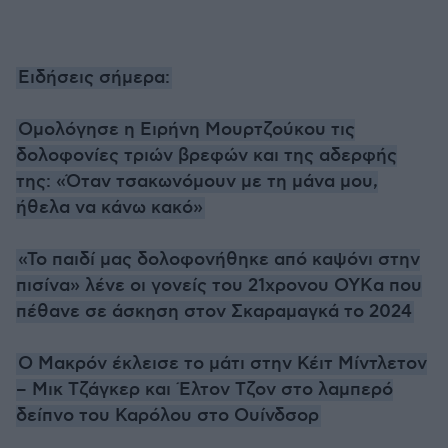
Ειδήσεις σήμερα:
Ομολόγησε η Ειρήνη Μουρτζούκου τις
δολοφονίες τριών βρεφών και της αδερφής
της: «Όταν τσακωνόμουν με τη μάνα μου,
ήθελα να κάνω κακό»
«Το παιδί μας δολοφονήθηκε από καψόνι στην
πισίνα» λένε οι γονείς του 21χρονου OYKα που
πέθανε σε άσκηση στον Σκαραμαγκά το 2024
Ο Μακρόν έκλεισε το μάτι στην Κέιτ Μίντλετον
– Μικ Τζάγκερ και Έλτον Τζον στο λαμπερό
δείπνο του Καρόλου στο Ουίνδσορ