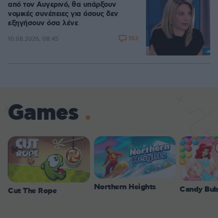
από τον Αυγερινό, θα υπάρξουν
νομικές συνέπειες για όσους δεν
εξηγήσουν όσα λένε
183
10.08.2026, 08:45
Games
Northern Heights
Candy Bub
Cut The Rope