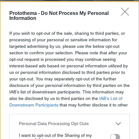
Protothema -
Do Not Process My Personal
Information
If you wish to opt-out of the sale, sharing to third parties, or
processing of your personal or sensitive information for
10.08.2026, 11:37
targeted advertising by us, please use the below opt-out
Forbes: Οι καλύτεροι προορισμοί στον κόσμο για
section to confirm your selection. Please note that after your
να ζήσεις μετά την σύνταξη, ανάμεσά τους και
opt-out request is processed you may continue seeing
τέσσερις πόλεις της Ελλάδας
interest-based ads based on personal information utilized by
us or personal information disclosed to third parties prior to
your opt-out. You may separately opt-out of the further
disclosure of your personal information by third parties on the
IAB’s list of downstream participants. This information may
also be disclosed by us to third parties on the
IAB’s List of
Downstream Participants
that may further disclose it to other
third parties.
Please note that this website/app uses one or more Google
Personal Data Processing Opt Outs
services and may gather and store information including but
not limited to your visit or usage behaviour. You may click to
I want to opt-out of the Sharing of my