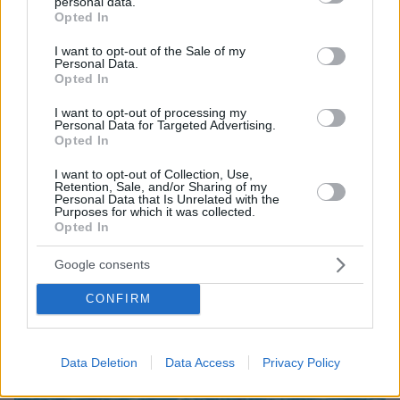
personal data.
grant or deny consent to Google and its third-party tags to
Opted In
use your data for below specified purposes in below Google
consent section.
I want to opt-out of the Sale of my
Personal Data.
Opted In
I want to opt-out of processing my
Personal Data for Targeted Advertising.
Opted In
I want to opt-out of Collection, Use,
Retention, Sale, and/or Sharing of my
Personal Data that Is Unrelated with the
Purposes for which it was collected.
10.08.2026, 14:09
Opted In
Ευρωπαϊκό Πρωτάθλημα Στίβου: Στον τελικό του
μήκους ο Τεντόγλου με 8.26μ, δείτε βίντεο
Google consents
CONFIRM
Data Deletion
Data Access
Privacy Policy