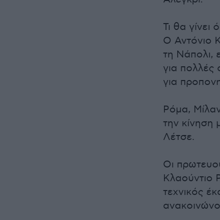
Τι θα γίνει
Ο Αντόνιο 
τη Νάπολι, 
για πολλές 
για προπον
Ρόμα, Μίλα
την κίνηση
Λέτσε.
Οι πρωτευου
Κλαούντιο Ρ
τεχνικός έκ
ανακοινώνον