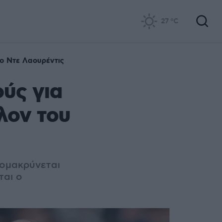
27
°C
ο Ντε Λαουρέντις
ύς για
λον του
πομακρύνεται
ται ο