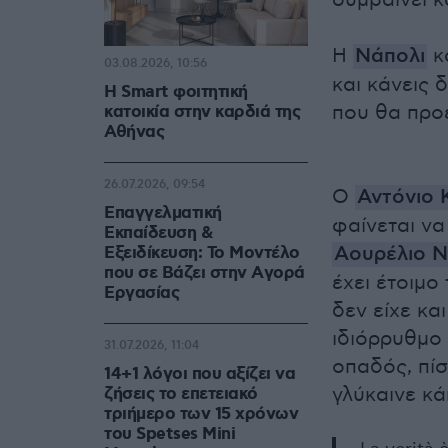
συμβαίνει κ
Η
Νάπολι
κ
03.08.2026, 10:56
και κάνεις 
Η Smart φοιτητική
που θα προ
κατοικία στην καρδιά της
Αθήνας
26.07.2026, 09:54
Ο
Αντόνιο 
Επαγγελματική
φαίνεται να
Εκπαίδευση &
Αουρέλιο Ν
Εξειδίκευση: Το Mοντέλο
που σε Bάζει στην Aγορά
έχει έτοιμο
Eργασίας
δεν είχε κα
ιδιόρρυθμο
31.07.2026, 11:04
οπαδός, πίσ
14+1 λόγοι που αξίζει να
γλύκαινε κά
ζήσεις το επετειακό
τριήμερο των 15 χρόνων
του Spetses Mini