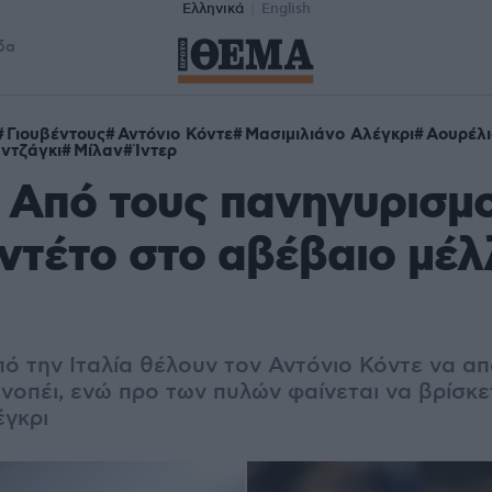
Ελληνικά
English
δα
Γιουβέντους
Αντόνιο Κόντε
Μασιμιλιάνο Αλέγκρι
Αουρέλι
Ιντζάγκι
Μίλαν
Ίντερ
 Από τους πανηγυρισμο
ντέτο στο αβέβαιο μέλ
ό την Ιταλία θέλουν τον Αντόνιο Κόντε να α
νοπέι, ενώ προ των πυλών φαίνεται να βρίσκε
έγκρι