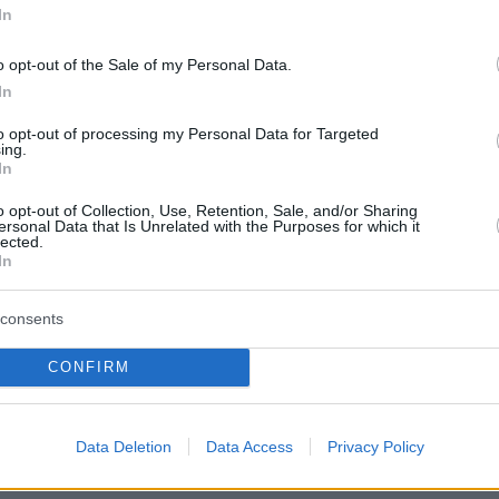
In
agina della Gazzetta di oggi:
o opt-out of the Sale of my Personal Data.
In
IN SOSPESO
to opt-out of processing my Personal Data for Targeted
ing.
In
 👉
https://t.co/G5BflE37Nz
er.com/LMYvCqlsHY
o opt-out of Collection, Use, Retention, Sale, and/or Sharing
ersonal Data that Is Unrelated with the Purposes for which it
lected.
In
zetta dello Sport (@Gazzetta_it)
May 25, 2025
consents
CONFIRM
τι το 2014, ο Αντόνιο Κόντε αποχώρησε από
Data Deletion
Data Access
Privacy Policy
τους
και τη θέση του πήρε ο Μασιμιλιάνο