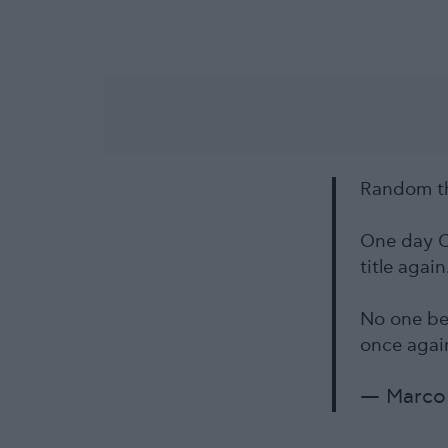
Random th
One day C
title again
No one bet
once agai
— Marco