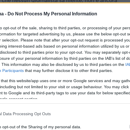
è che nessun giornalista sa niente, non è ancora
a
#Conte
#AntonioConte
#Napoli
#Juventus
#Juve
ma -
Do Not Process My Personal Information
Allegri
#calciomercato
ter.com/eC0BOWjP4h
to opt-out of the sale, sharing to third parties, or processing of your per
formation for targeted advertising by us, please use the below opt-out s
_V_Ag4in (@vv3454)
May 26, 2025
r selection. Please note that after your opt-out request is processed y
eing interest-based ads based on personal information utilized by us or
disclosed to third parties prior to your opt-out. You may separately opt-
losure of your personal information by third parties on the IAB’s list of
. This information may also be disclosed by us to third parties on the
IA
Participants
that may further disclose it to other third parties.
 Ο Αντόνιο Κόντε βρίσκεται κοντά στην έξοδο
 that this website/app uses one or more Google services and may gath
ου είναι κοντά στο να τον αντικαταστήσει,
including but not limited to your visit or usage behaviour. You may click 
ην προπονητής της Γιουβέντους και της Μίλαν,
 to Google and its third-party tags to use your data for below specifi
ο Αλέγκρι
. Ο προπονητής από το Λιβόρνο
ogle consent section.
ι είναι πολύ κοντά στο να υπογράψει στους
l Data Processing Opt Outs
και για δεύτερη φορά στην καριέρα του να
υλειά του Κόντε.
o opt-out of the Sharing of my personal data.