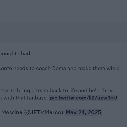
ought I had:
onte needs to coach Roma and make them win a
.
ter to bring a team back to life and he’d thrive
n with that fanbase.
pic.twitter.com/ll27uxw3oU
 Messina (@IFTVMarco)
May 24, 2025