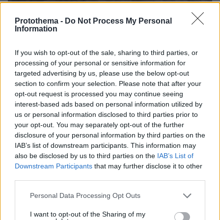
Protothema -
Do Not Process My Personal
08.08.2026, 18:08
Information
Μυστήριο 3.500 ετών στη Σαντορίνη: Ο 15χρονος
που δεν πρόλαβε να ξεφύγει από το τσουνάμι
If you wish to opt-out of the sale, sharing to third parties, or
μπορεί ν' αλλάξει τη χρονολογία της μεγάλης
processing of your personal or sensitive information for
έκρηξης
targeted advertising by us, please use the below opt-out
section to confirm your selection. Please note that after your
opt-out request is processed you may continue seeing
interest-based ads based on personal information utilized by
us or personal information disclosed to third parties prior to
your opt-out. You may separately opt-out of the further
disclosure of your personal information by third parties on the
IAB’s list of downstream participants. This information may
also be disclosed by us to third parties on the
IAB’s List of
Downstream Participants
that may further disclose it to other
third parties.
Please note that this website/app uses one or more Google
Personal Data Processing Opt Outs
services and may gather and store information including but
not limited to your visit or usage behaviour. You may click to
I want to opt-out of the Sharing of my