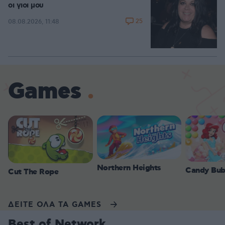
οι γιοι μου
25
08.08.2026, 11:48
Games
Northern Heights
Candy Bub
Cut The Rope
ΔΕΙΤΕ ΟΛΑ ΤΑ GAMES
Best of Network