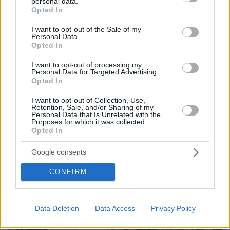
personal data.
grant or deny consent to Google and its third-party tags to
Opted In
use your data for below specified purposes in below Google
consent section.
I want to opt-out of the Sale of my
Personal Data.
Opted In
I want to opt-out of processing my
Personal Data for Targeted Advertising.
Opted In
08.08.2026, 18:48
I want to opt-out of Collection, Use,
Εγκαταλείπει το κόμμα Καρυστιανού και ο
Retention, Sale, and/or Sharing of my
επιχειρηματίας Νίκος Μπρουτζάκης: Καταγγέλλει
Personal Data that Is Unrelated with the
Purposes for which it was collected.
κλειστή κάστα, «λένε προδότες και πληρωμένους
Opted In
όσους αποχωρούν»
Google consents
CONFIRM
Data Deletion
Data Access
Privacy Policy