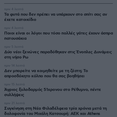
πριν 4 λεπτά
Τα φυτά που δεν πρέπει να υπάρχουν στο σπίτι σας αν
έχετε κατοικίδιο
πριν 4 λεπτά
Ποιοι είναι οι λόγοι που τόσο πολλές γάτες έχουν άσπρα
πατουσάκια
πριν 5 λεπτά
Δύο νέοι ξενώνες παραδόθηκαν στις Ένοπλες Δυνάμεις
στη νήσο Ρω
πριν 14 λεπτά
Δεν μπορείτε να κοιμηθείτε με τη ζέστη; Το
απροσδόκητο κόλπο που θα σας βοηθήσει
πριν 15 λεπτά
Άγριος ξυλοδαρμός 51χρονου στο Ρέθυμνο, πέντε
συλλήψεις
πριν 21 λεπτά
Συγκίνηση στη Νέα Φιλαδέλφεια τρία χρόνια μετά τη
δολοφονία του Μιχάλη Κατσουρή: ΑΕΚ και Athens