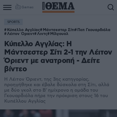
Games
SPORTS
Κύπελλο Αγγλίας
Μάντσεστερ Σίτι
Πεπ Γκουαρδιόλα
Λέιτον Όριεντ
Λιντς
Μίλγουολ
Κύπελλο Αγγλίας: Η
Μάντσεστερ Σίτι 2-1 την Λέιτον
Όριεντ με ανατροπή - Δείτε
βίντεο
Η Λέιτον Όριεντ, της 3ης κατηγορίας,
προηγήθηκε και έβαλε δύσκολα στη Σίτι, αλλά
με δύο γκολ στο Β' ημίχρονο η ομάδα του
Γκουαρδιόλα πήρε την πρόκριση στους 16 του
Κυπέλλου Αγγλίας