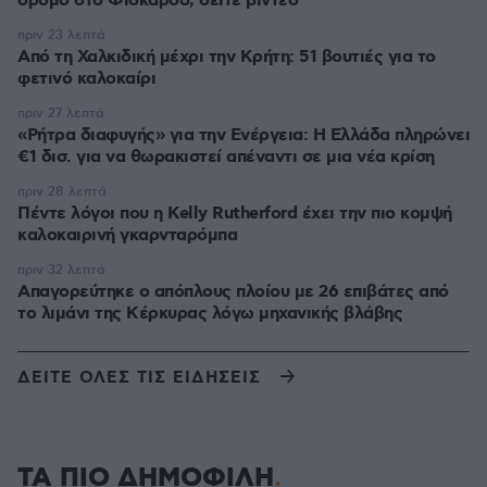
δρόμο στο Φισκάρδο, δείτε βίντεο
πριν 23 λεπτά
Από τη Χαλκιδική μέχρι την Κρήτη: 51 βουτιές για το
φετινό καλοκαίρι
πριν 27 λεπτά
«Ρήτρα διαφυγής» για την Ενέργεια: Η Ελλάδα πληρώνει
€1 δισ. για να θωρακιστεί απέναντι σε μια νέα κρίση
πριν 28 λεπτά
Πέντε λόγοι που η Kelly Rutherford έχει την πιο κομψή
καλοκαιρινή γκαρνταρόμπα
πριν 32 λεπτά
Απαγορεύτηκε ο απόπλους πλοίου με 26 επιβάτες από
το λιμάνι της Κέρκυρας λόγω μηχανικής βλάβης
ΔΕΙΤΕ ΟΛΕΣ ΤΙΣ ΕΙΔΗΣΕΙΣ
ΤΑ ΠΙΟ ΔΗΜΟΦΙΛΗ