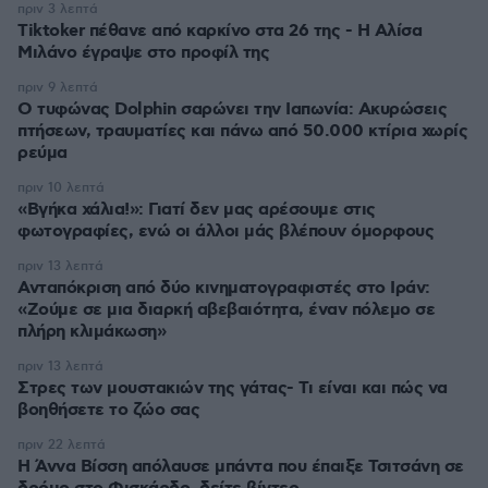
πριν 3 λεπτά
Tiktoker πέθανε από καρκίνο στα 26 της - Η Αλίσα
Μιλάνο έγραψε στο προφίλ της
πριν 9 λεπτά
Ο τυφώνας Dolphin σαρώνει την Ιαπωνία: Ακυρώσεις
πτήσεων, τραυματίες και πάνω από 50.000 κτίρια χωρίς
ρεύμα
πριν 10 λεπτά
«Βγήκα χάλια!»: Γιατί δεν μας αρέσουμε στις
φωτογραφίες, ενώ οι άλλοι μάς βλέπουν όμορφους
πριν 13 λεπτά
Ανταπόκριση από δύο κινηματογραφιστές στο Ιράν:
«Ζούμε σε μια διαρκή αβεβαιότητα, έναν πόλεμο σε
πλήρη κλιμάκωση»
πριν 13 λεπτά
Στρες των μουστακιών της γάτας- Τι είναι και πώς να
βοηθήσετε το ζώο σας
πριν 22 λεπτά
Η Άννα Βίσση απόλαυσε μπάντα που έπαιξε Τσιτσάνη σε