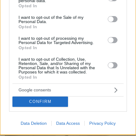
personal data.
grant or deny consent to Google and its third-party tags to
Protothema.gr
Opted In
use your data for below specified purposes in below Google
consent section.
I want to opt-out of the Sale of my
Personal Data.
Thema Insights
Opted In
I want to opt-out of processing my
Personal Data for Targeted Advertising.
Opted In
I want to opt-out of Collection, Use,
Retention, Sale, and/or Sharing of my
Personal Data that Is Unrelated with the
Purposes for which it was collected.
Opted In
Google consents
CONFIRM
Data Deletion
Data Access
Privacy Policy