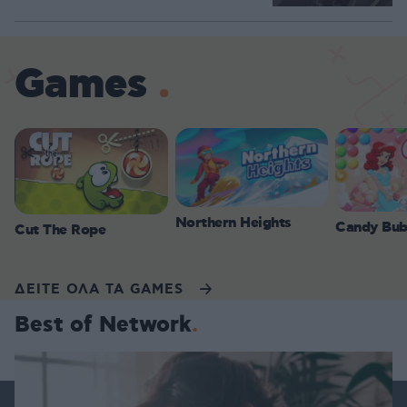
Games
Northern Heights
Candy Bub
Cut The Rope
ΔΕΙΤΕ ΟΛΑ ΤΑ GAMES
Best of Network