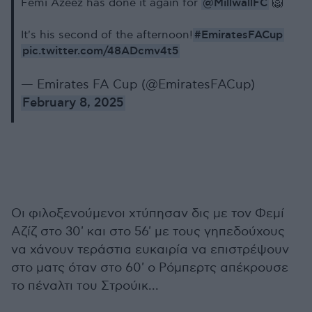
@MillwallFC
Femi Azeez has done it again for
🦁
#EmiratesFACup
It's his second of the afternoon!
pic.twitter.com/48ADcmv4t5
— Emirates FA Cup (@EmiratesFACup)
February 8, 2025
Οι φιλοξενούμενοι χτύπησαν δις με τον Φεμί
Αζίζ στο 30' και στο 56' με τους γηπεδούχους
να χάνουν τεράστια ευκαιρία να επιστρέψουν
στο ματς όταν στο 60' ο Ρόμπερτς απέκρουσε
το πέναλτι του Στρούικ...