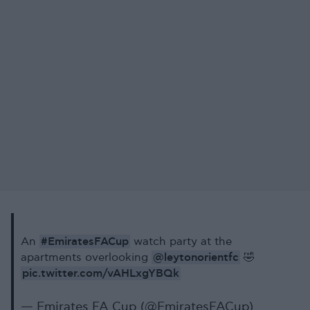
#EmiratesFACup
An
watch party at the
@leytonorientfc
apartments overlooking
🤣
pic.twitter.com/vAHLxgYBQk
— Emirates FA Cup (@EmiratesFACup)