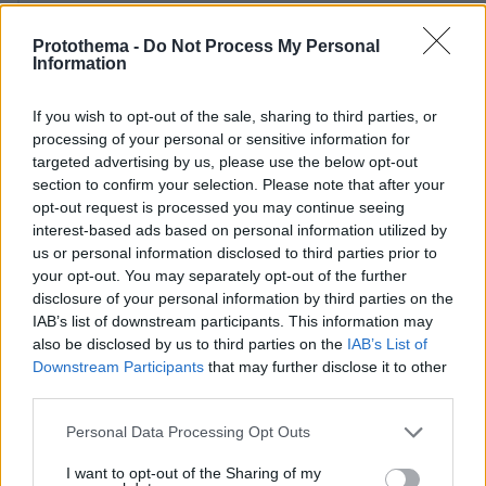
Ο Νετανιάχου αποδοκιμάζει τη «σοκαριστική
Protothema -
Do Not Process My Personal
εικόνα» των τριών Ισραηλινών ομήρων που
Information
απελευθέρωσε η Χαμάς
If you wish to opt-out of the sale, sharing to third parties, or
Οι απουσίες από τον γάμο Ντε Γκρες -
processing of your personal or sensitive information for
targeted advertising by us, please use the below opt-out
Βαρδινογιάννη, η τιάρα της νύφης και η
section to confirm your selection. Please note that after your
ανθοδέσμη με τα μιγκέ
opt-out request is processed you may continue seeing
interest-based ads based on personal information utilized by
us or personal information disclosed to third parties prior to
your opt-out. You may separately opt-out of the further
disclosure of your personal information by third parties on the
IAB’s list of downstream participants. This information may
also be disclosed by us to third parties on the
IAB’s List of
Downstream Participants
that may further disclose it to other
protothema.gr στο Google News
Ακολουθήστε το
third parties.
και μάθετε πρώτοι όλες τις ειδήσεις
Please note that this website/app uses one or more Google
Personal Data Processing Opt Outs
services and may gather and store information including but
Ειδήσεις
Δείτε όλες τις τελευταίες
από την Ελλάδα
not limited to your visit or usage behaviour. You may click to
I want to opt-out of the Sharing of my
και τον Κόσμο, τη στιγμή που συμβαίνουν, στο