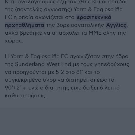
Κάτι ανάλογο όμως έζησαν χθες και οι οπαδοί
της (παντελώς άγνωστης) Yarm & Eaglescliffe
FC η οποία αγωνίζεται στα
ερασιτεχνικά
πρωταθλήματα
της βορειοανατολικής
Αγγλίας
,
αλλά βρέθηκε να απασχολεί τα ΜΜΕ όλης της
χώρας.
Η Yarm & Eaglescliffe FC αγωνιζόταν στην έδρα
της Sunderland West End με τους γηπεδούχους
να προηγούνται με 5-2 στο 81' και το
συγκεκριμένο σκορ να διατηρείται έως το
90'+2' κι ενώ ο διαιτητής είχε δείξει 6 λεπτά
καθυστερήσεις.