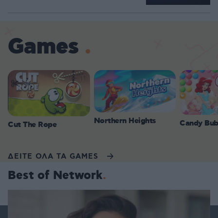
Games
Northern Heights
Candy Bub
Cut The Rope
ΔΕΙΤΕ ΟΛΑ ΤΑ GAMES
Best of Network