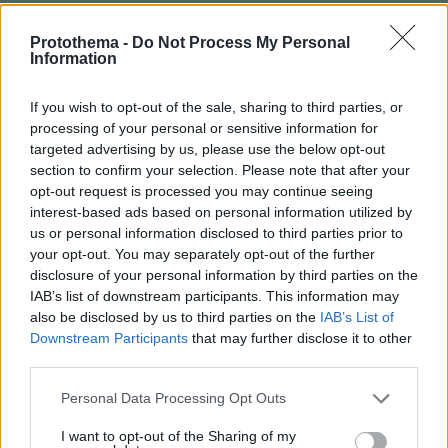
Ω
Protothema -
Do Not Process My Personal
Information
11.11.2024, 19:08
Στην Ασία παίζουν και τα χωριά στο στοίχημα
If you wish to opt-out of the sale, sharing to third parties, or
ΑΠΑΝΤΗΣΗ
processing of your personal or sensitive information for
targeted advertising by us, please use the below opt-out
Vamvakis
section to confirm your selection. Please note that after your
opt-out request is processed you may continue seeing
11.11.2024, 18:01
interest-based ads based on personal information utilized by
Όταν δεν γνωρίζεις με το παίζεις ξερόλας.
us or personal information disclosed to third parties prior to
ΑΠΑΝΤΗΣΗ
your opt-out. You may separately opt-out of the further
disclosure of your personal information by third parties on the
IAB’s list of downstream participants. This information may
Κονόμησαν όλοι στο χωριό
also be disclosed by us to third parties on the
IAB’s List of
11.11.2024, 17:29
Downstream Participants
that may further disclose it to other
Σε δυό χρόνια θα τους έχουν και νέο γήπεδο, τόσο
third parties.
υπάκουοι που είναι….
Please note that this website/app uses one or more Google
ΑΠΑΝΤΗΣΗ
Personal Data Processing Opt Outs
services and may gather and store information including but
not limited to your visit or usage behaviour. You may click to
I want to opt-out of the Sharing of my