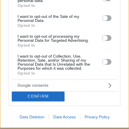
personal data.
grant or deny consent to Google and its third-party tags to
Opted In
use your data for below specified purposes in below Google
consent section.
Paul
I want to opt-out of the Sale of my
Personal Data.
11.11.2024, 17:26
Opted In
Άσε ρε μυθική ανατροπή! Το απόλυτο καραστημένο!!
Κάποιοι κονόμησαν τρελά!
I want to opt-out of processing my
Personal Data for Targeted Advertising.
ΑΠΑΝΤΗΣΗ
Opted In
pikou45
I want to opt-out of Collection, Use,
Retention, Sale, and/or Sharing of my
11.11.2024, 20:33
Personal Data that Is Unrelated with the
Purposes for which it was collected.
@Paul Μωρέ στημένο του κερατά... Αλλά για τι
Opted In
στήσιμο μιλάμε; Για αυτά τα ωραία τα στησίματα τα
δουλεμένα τα Ευρωπαϊκά των νόμιμων μέσω
Google consents
νόμιμων ή ημινόμιμων πρακτορείων; Εκεί που θα
πάει μια Ομάδα , που όλο τον καιρό πήγαινε τρένο
CONFIRM
και ενώ παίζει με τον Πανκουκουτσαλευριακό θα
χάσει; Εκεί που όλοι θα πονηρευτούμε αλλά θα
έχει και η Ομάδα αυτή το δικαίωμα του
Data Deletion
Data Access
Privacy Policy
ξεκαρφώματος λέγοντας "δεν μπορούμε και εμείς
μια φορά να είμαστε ντεφορμέ; Άνθρωποι είμαστε