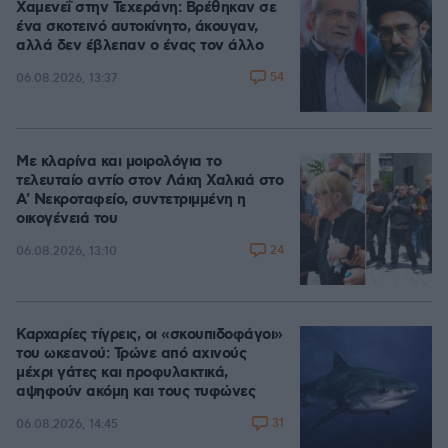
Χαμενεΐ στην Τεχεράνη: Βρέθηκαν σε
ένα σκοτεινό αυτοκίνητο, άκουγαν,
αλλά δεν έβλεπαν ο ένας τον άλλο
54
06.08.2026, 13:37
Με κλαρίνα και μοιρολόγια το
τελευταίο αντίο στον Λάκη Χαλκιά στο
A' Νεκροταφείο, συντετριμμένη η
οικογένειά του
24
06.08.2026, 13:10
Καρχαρίες τίγρεις, οι «σκουπιδοφάγοι»
του ωκεανού: Τρώνε από αχινούς
μέχρι γάτες και προφυλακτικά,
αψηφούν ακόμη και τους τυφώνες
31
06.08.2026, 14:45