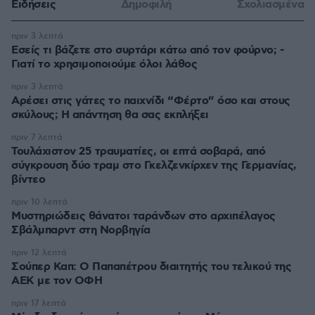
Ειδήσεις
Δημοφιλή
Σχολιασμένα
πριν 3 λεπτά
Εσείς τι βάζετε στο συρτάρι κάτω από τον φούρνο; -
Γιατί το χρησιμοποιούμε όλοι λάθος
πριν 3 λεπτά
Αρέσει στις γάτες το παιχνίδι “Φέρτο” όσο και στους
σκύλους; Η απάντηση θα σας εκπλήξει
πριν 7 λεπτά
Τουλάχιστον 25 τραυματίες, οι επτά σοβαρά, από
σύγκρουση δύο τραμ στο Γκελζενκίρχεν της Γερμανίας,
βίντεο
πριν 10 λεπτά
Μυστηριώδεις θάνατοι ταράνδων στο αρχιπέλαγος
Σβάλμπαρντ στη Νορβηγία
πριν 12 λεπτά
Σούπερ Καπ: Ο Παπαπέτρου διαιτητής του τελικού της
ΑΕΚ με τον ΟΦΗ
πριν 17 λεπτά