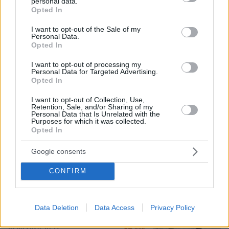
personal data.
grant or deny consent to Google and its third-party tags to
Opted In
use your data for below specified purposes in below Google
consent section.
I want to opt-out of the Sale of my
Personal Data.
Opted In
I want to opt-out of processing my
Personal Data for Targeted Advertising.
Opted In
07.08.2026, 13:17
I want to opt-out of Collection, Use,
Retention, Sale, and/or Sharing of my
Ο οδηγός του φορτηγού περιγράφει πώς έγινε το
Personal Data that Is Unrelated with the
τροχαίο με τους νεκρούς μάνα και γιο στις Σέρρες,
Purposes for which it was collected.
η 43χρονη και ο 21χρονος πήγαιναν μαζί για
Opted In
δουλειά
Google consents
«Δεν το πιστεύουμε», λένε οι
CONFIRM
Αμερικανοί που υιοθέτησαν τον
Αφγανό στη Λέσβο - Η αρχική εκδοχή
για το φονικό στην Κυψέλη και η
Data Deletion
Data Access
Privacy Policy
σιωπή στην απολογία
362
07.08.2026, 07:19