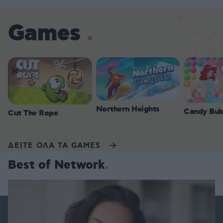
Games
Northern Heights
Candy Bub
Cut The Rope
ΔΕΙΤΕ ΟΛΑ ΤΑ GAMES
Best of Network