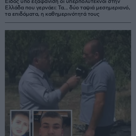
Είδος υπό εξαφάνιση οι υπερπολύτεκνοι στην
Ελλάδα που γερνάει: Τα... δύο ταψιά μεσημεριανό,
τα επιδόματα, η καθημερινότητά τους