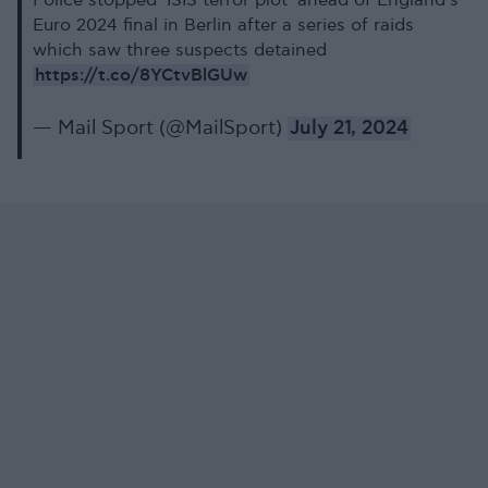
Police stopped 'ISIS terror plot' ahead of England's
Euro 2024 final in Berlin after a series of raids
which saw three suspects detained
https://t.co/8YCtvBlGUw
— Mail Sport (@MailSport)
July 21, 2024