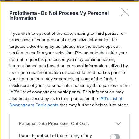
Protothema -
Do Not Process My Personal
Information
07.08.2026, 14:57
«Τα έχω χάσει όλα»: Συντετριμμένος ο πατέρας
If you wish to opt-out of the sale, sharing to third parties, or
και σύζυγος των θυμάτων στο τροχαίο στις
processing of your personal or sensitive information for
Σέρρες
targeted advertising by us, please use the below opt-out
section to confirm your selection. Please note that after your
opt-out request is processed you may continue seeing
interest-based ads based on personal information utilized by
us or personal information disclosed to third parties prior to
your opt-out. You may separately opt-out of the further
disclosure of your personal information by third parties on the
IAB’s list of downstream participants. This information may
also be disclosed by us to third parties on the
IAB’s List of
Downstream Participants
that may further disclose it to other
third parties.
Please note that this website/app uses one or more Google
Personal Data Processing Opt Outs
services and may gather and store information including but
not limited to your visit or usage behaviour. You may click to
I want to opt-out of the Sharing of my