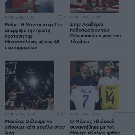
1
07.08.2026, 17:08
07.08.2026, 17:11
Στην Ακαδημία
Ρόδρι: Η Μάντσεστερ Σίτι
ποδοσφαίρου του
απέρριψε την πρώτη
Ολυμπιακού ο γιος του
πρόταση της
Τζιοβάνι
Μπαρτσελόνα, ύψους 45
εκατομμυρίων
2
1
07.08.2026, 16:56
07.08.2026, 16:55
Μοκόκα: Θέλουμε να
Ο Μάριος Ηλιόπουλος
χτίσουμε κάτι μεγάλο στον
συναντήθηκε με τον
Άρη
Μάγερ: «Καλώς ήρθες