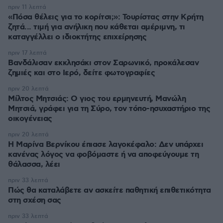
πριν 11 λεπτά
«Πόσα θέλεις για το κορίτσι;»: Τουρίστας στην Κρήτη
ζητά... τιμή για ανήλικη που κάθεται αμέριμνη, τι
καταγγέλλει ο ιδιοκτήτης επιχείρησης
πριν 17 λεπτά
Βανδάλισαν εκκλησάκι στον Σαρωνικό, προκάλεσαν
ζημιές και στο Ιερό, δείτε φωτογραφίες
πριν 20 λεπτά
Μίλτος Μητσιάς: Ο γιος του ερμηνευτή, Μανώλη
Μητσιά, γράφει για τη Σύρο, τον τόπο-ησυχαστήριο της
οικογένειας
πριν 20 λεπτά
Η Μαρίνα Βερνίκου έπιασε λαγοκέφαλο: Δεν υπάρχει
κανένας λόγος να φοβόμαστε ή να αποφεύγουμε τη
θάλασσα, λέει
πριν 33 λεπτά
Πώς θα καταλάβετε αν ασκείτε παθητική επιθετικότητα
στη σχέση σας
πριν 33 λεπτά