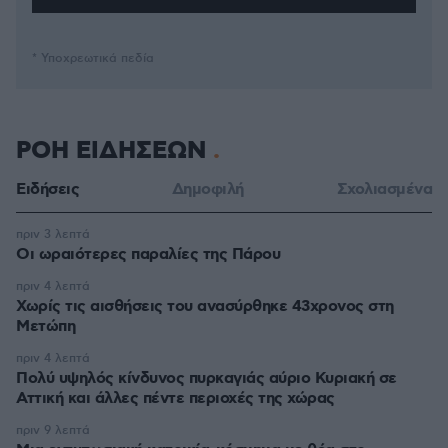
* Υποχρεωτικά πεδία
ΡΟΗ ΕΙΔΗΣΕΩΝ
Ειδήσεις
Δημοφιλή
Σχολιασμένα
πριν 3 λεπτά
Οι ωραιότερες παραλίες της Πάρου
πριν 4 λεπτά
Χωρίς τις αισθήσεις του ανασύρθηκε 43χρονος στη
Μετώπη
πριν 4 λεπτά
Πολύ υψηλός κίνδυνος πυρκαγιάς αύριο Κυριακή σε
Αττική και άλλες πέντε περιοχές της χώρας
πριν 9 λεπτά