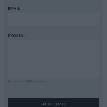
EMAIL
ΣΧΌΛΙΟ *
Απομένουν
2500
χαρακτήρες