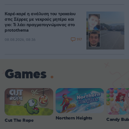
Καρέ-καρέ η ανάλυση του τροχαίου
στις Σέρρες με νεκρούς μητέρα και
γιο: Τι λέει πραγματογνώμονας στο
protothema
197
08.08.2026, 08:36
Games
Northern Heights
Candy Bub
Cut The Rope