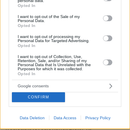
personal data.
grant or deny consent to Google and its third-party tags to
Opted In
use your data for below specified purposes in below Google
consent section.
I want to opt-out of the Sale of my
Personal Data.
Opted In
I want to opt-out of processing my
Personal Data for Targeted Advertising.
Opted In
I want to opt-out of Collection, Use,
Retention, Sale, and/or Sharing of my
Personal Data that Is Unrelated with the
Purposes for which it was collected.
Opted In
Google consents
CONFIRM
Data Deletion
Data Access
Privacy Policy
08.08.2026, 10:26
Τι έγραφαν οι ξένοι ανταποκριτές σε