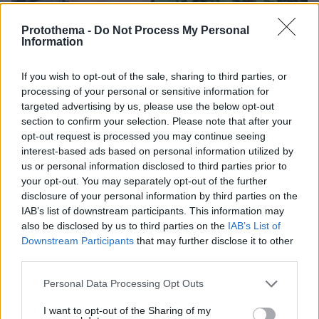
Protothema -
Do Not Process My Personal
Information
If you wish to opt-out of the sale, sharing to third parties, or
processing of your personal or sensitive information for
targeted advertising by us, please use the below opt-out
section to confirm your selection. Please note that after your
opt-out request is processed you may continue seeing
interest-based ads based on personal information utilized by
us or personal information disclosed to third parties prior to
your opt-out. You may separately opt-out of the further
disclosure of your personal information by third parties on the
IAB’s list of downstream participants. This information may
08.08.2026, 12:18
also be disclosed by us to third parties on the
IAB’s List of
Από τη Μόρια στον γάμο, τη ΜΚΟ και την
Downstream Participants
that may further disclose it to other
κατηγορία για φόνο: Η σκοτεινή διαδρομή του
third parties.
26χρονου Αφγανού που σκότωσε τη Βρετανίδα
στην Κυψέλη
Please note that this website/app uses one or more Google
Personal Data Processing Opt Outs
services and may gather and store information including but
not limited to your visit or usage behaviour. You may click to
I want to opt-out of the Sharing of my