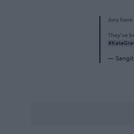
Jury have 
They’ve b
#KateGrev
— Sangit