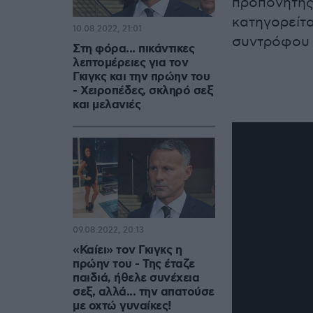
προπονητής
κατηγορείτα
10.08.2022, 21:01
συντρόφου 
Στη φόρα... πικάντικες
λεπτομέρειες για τον
Γκιγκς και την πρώην του
- Χειροπέδες, σκληρό σεξ
και μελανιές
09.08.2022, 20:13
«Καίει» τον Γκιγκς η
πρώην του - Της έταζε
παιδιά, ήθελε συνέχεια
σεξ, αλλά... την απατούσε
με οχτώ γυναίκες!