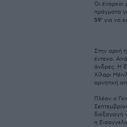
Οι ένορκοι 
πράγματα γι
59'
για να ε
Στην αρχή 
έντεκα. Από
άνδρες. Η 
Χίλαρι Μέιν
αρνητική α
Πλέον ο Γκι
Σεπτεμβρίου
διεξαγωγή 
η Εισαγγελι