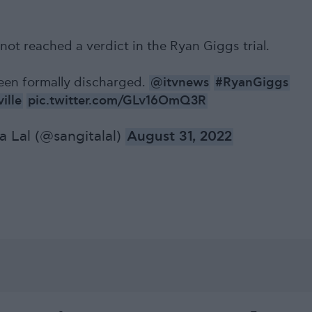
not reached a verdict in the Ryan Giggs trial.
een formally discharged.
@itvnews
#RyanGiggs
ille
pic.twitter.com/GLv16OmQ3R
a Lal (@sangitalal)
August 31, 2022