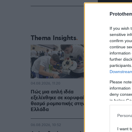
Protothe
If you wish 
sensitive in
Thema Insights
confirm you
continue se
information 
further disc
participants
Downstream 
Please note
04.08.2026, 11:20
information 
Πώς μια απλή ιδέα
deny consent
εξελίχθηκε σε κορυφαίο
in below Go
θεσμό ρομποτικής στην
Ελλάδα
Persona
06.08.2026, 10:52
I want t