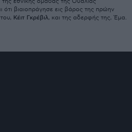
 της εθνικής ομάδας της Ουαλίας
ι ότι βιαιοπράγησε εις βάρος της πρώην
του,
Κέιτ Γκρέβιλ
, και της αδερφής της, Έμα.