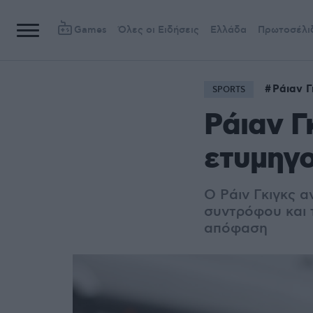
Games
Όλες οι Ειδήσεις
Ελλάδα
Πρωτοσέλι
Ράιαν Γ
SPORTS
Ράιαν Γ
ετυμηγο
Ο Ράιν Γκιγκς α
συντρόφου και τ
απόφαση