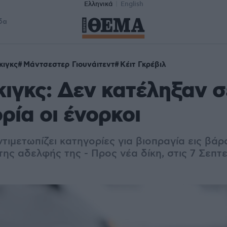
Ελληνικά
English
δα
κιγκς
Μάντσεστερ Γιουνάιτεντ
Κέιτ Γκρέβιλ
κιγκς: Δεν κατέληξαν σ
ρία οι ένορκοι
ντιμετωπίζει κατηγορίες για βιοπραγία εις βάρ
ης αδελφής της - Προς νέα δίκη, στις 7 Σεπτ