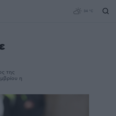
34
°C
ε
ος της
εμβρίου η