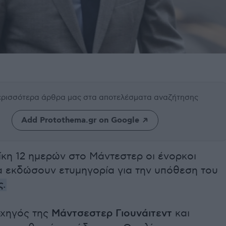
περισσότερα άρθρα μας
στα αποτελέσματα αναζήτησης
Add Protothema.gr on Google
κη 12 ημερών στο Μάντεστερ οι ένορκοι
α εκδώσουν ετυμηγορία για την υπόθεση του
ς.
χηγός της
Μάντσεστερ Γιουνάιτεντ
και