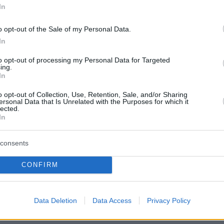
In
ίες για την πρώην σύντροφό του αφορούν την
o opt-out of the Sale of my Personal Data.
7-20.
In
to opt-out of processing my Personal Data for Targeted
ing.
In
gs
trial jury discharged without reaching verdicts
o opt-out of Collection, Use, Retention, Sale, and/or Sharing
ersonal Data that Is Unrelated with the Purposes for which it
 than 22 hrs of deliberations.
lected.
In
n is considering whether to pursue a retrial, and
p the public interest. Court heard a re-trial, if
consents
ight be in June next year.
https://t.co/qAqux8DLoP
CONFIRM
Challen (@David_Challen)
August 31, 2022
Data Deletion
Data Access
Privacy Policy