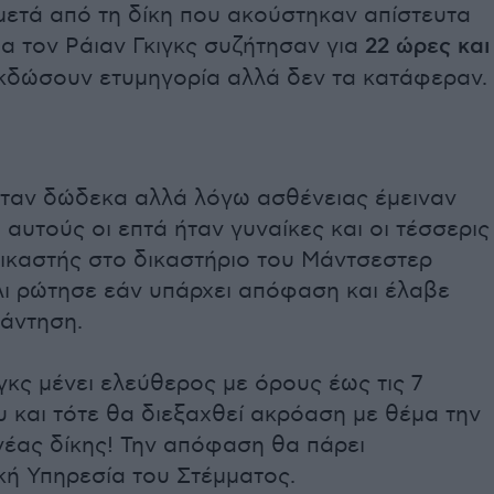
μετά από τη δίκη που ακούστηκαν απίστευτα
α τον Ράιαν Γκιγκς συζήτησαν για
22 ώρες και
κδώσουν ετυμηγορία αλλά δεν τα κατάφεραν.
ήταν δώδεκα αλλά λόγω ασθένειας έμειναν
 αυτούς οι επτά ήταν γυναίκες και οι τέσσερις
δικαστής στο δικαστήριο του Μάντσεστερ
λι ρώτησε εάν υπάρχει απόφαση και έλαβε
πάντηση.
γκς μένει ελεύθερος με όρους έως τις 7
 και τότε θα διεξαχθεί ακρόαση με θέμα την
νέας δίκης! Την απόφαση θα πάρει
κή Υπηρεσία του Στέμματος.