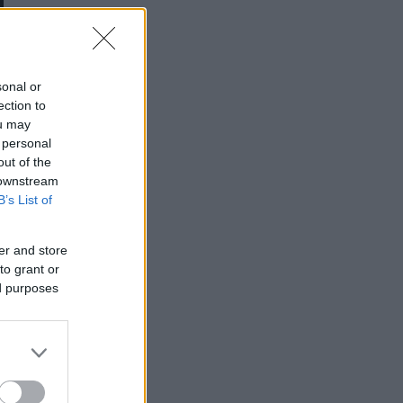
sonal or
ection to
ou may
 personal
out of the
 downstream
B’s List of
er and store
to grant or
ed purposes