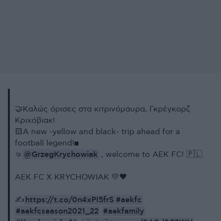
🤝Καλώς όρισες στα κιτρινόμαυρα, Γκρέγκορζ
Κριχόβιακ!
🟨Α new -yellow and black- trip ahead for a
football legend!◼️
@GrzegKrychowiak
🤜
, welcome to AEK FC! 🇵🇱
AEK FC X KRYCHOWIAK 💛🖤
https://t.co/0n4xPI5frS
#aekfc
✍️
#aekfcseason2021_22
#aekfamily