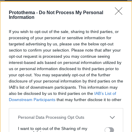
Protothema -
Do Not Process My Personal
Information
If you wish to opt-out of the sale, sharing to third parties, or
processing of your personal or sensitive information for
Υπήρξε διεθνής με όλες τις μικρές Εθνικές
targeted advertising by us, please use the below opt-out
ομάδες της Πολωνίας και από το 2008 αποτελεί
section to confirm your selection. Please note that after your
βασικό στέλεχος της Εθνικής Ανδρών, με την
opt-out request is processed you may continue seeing
οποία μετρά έως σήμερα 86 συμμετοχές (5
interest-based ads based on personal information utilized by
us or personal information disclosed to third parties prior to
γκολ) όντας ο αρχηγός της. Έχει αγωνιστεί με
your opt-out. You may separately opt-out of the further
την Πολωνία στην τελική φάση του Euro 2016
disclosure of your personal information by third parties on the
και του Παγκοσμίου Κυπέλλου το 2018.
IAB’s list of downstream participants. This information may
also be disclosed by us to third parties on the
IAB’s List of
Downstream Participants
that may further disclose it to other
Γκρεγκόρζ, καλωσόρισες στην οικογένεια της
third parties.
ΑΕΚ!
Please note that this website/app uses one or more Google
Personal Data Processing Opt Outs
services and may gather and store information including but
not limited to your visit or usage behaviour. You may click to
I want to opt-out of the Sharing of my
Ειδήσεις σήμερα: