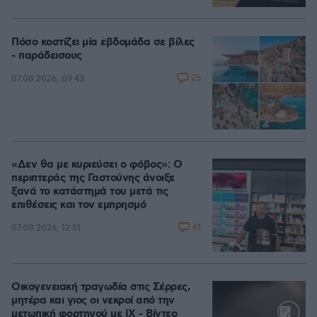
Πόσο κοστίζει μία εβδομάδα σε βίλες
- παράδεισους
25
07.08.2026, 09:43
«Δεν θα με κυριεύσει ο φόβος»: Ο
περιπτεράς της Γαστούνης άνοιξε
ξανά το κατάστημά του μετά τις
επιθέσεις και τον εμπρησμό
61
07.08.2026, 12:51
Οικογενειακή τραγωδία στις Σέρρες,
μητέρα και γιος οι νεκροί από την
μετωπική φορτηγού με ΙΧ - Βίντεο