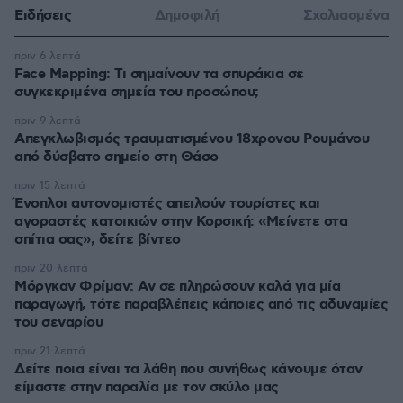
Ειδήσεις
Δημοφιλή
Σχολιασμένα
πριν 6 λεπτά
Face Mapping: Τι σημαίνουν τα σπυράκια σε
συγκεκριμένα σημεία του προσώπου;
πριν 9 λεπτά
Απεγκλωβισμός τραυματισμένου 18χρονου Ρουμάνου
από δύσβατο σημείο στη Θάσο
πριν 15 λεπτά
Ένοπλοι αυτονομιστές απειλούν τουρίστες και
αγοραστές κατοικιών στην Κορσική: «Μείνετε στα
σπίτια σας», δείτε βίντεο
πριν 20 λεπτά
Μόργκαν Φρίμαν: Αν σε πληρώσουν καλά για μία
παραγωγή, τότε παραβλέπεις κάποιες από τις αδυναμίες
του σεναρίου
πριν 21 λεπτά
Δείτε ποια είναι τα λάθη που συνήθως κάνουμε όταν
είμαστε στην παραλία με τον σκύλο μας