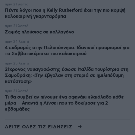
πριν 21 λεπτά
Πέντε λόγοι που η Kelly Rutherford έχει την πιο κομψή
καλοκαιρινή γκαρνταρόμπα
πριν 21 λεπτά
Ζωμός πλούσιος σε κολλαγόνο
πριν 24 λεπτά
4 εκδρομές στην Πελοπόννησο: Ιδανικοί προορισμοί για
τα Σαββατοκύριακα του καλοκαιριού
πριν 25 λεπτά
21χρονος ναυαγοσώστης έσωσε Ιταλίδα τουρίστρια στη
Σαμοθράκη: «Την έβγαλαν στη στεριά σε ημιλιπόθυμη
κατάσταση»
πριν 31 λεπτά
Τι θα συμβεί αν πίνουμε ένα σφηνάκι ελαιόλαδο κάθε
μέρα – Απαντά η Λίνσει που το δοκίμασε για 2
εβδομάδες
ΔΕΙΤΕ ΟΛΕΣ ΤΙΣ ΕΙΔΗΣΕΙΣ