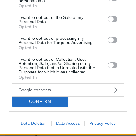
personal data.
grant or deny consent to Google and its third-party tags to
Opted In
use your data for below specified purposes in below Google
Βαρβιτσιώτης: Καμιά ανοχή σε αυταρχικούς
consent section.
I want to opt-out of the Sale of my
Personal Data.
ηγέτες που θέλουν να επαναχαράξουν τα
Opted In
σύνορα
I want to opt-out of processing my
Personal Data for Targeted Advertising.
Φωτιά σε λεωφορείο που μετέφερε μαθητές
Opted In
στη Λάρνακα
I want to opt-out of Collection, Use,
Retention, Sale, and/or Sharing of my
Personal Data that Is Unrelated with the
«Είμαστε σε κρίσιμο σταυροδρόμι για
Purposes for which it was collected.
Opted In
συμφωνία με τη Ρωσία» λέει το Κίεβο
Google consents
protothema.gr στο Google News
Ακολουθήστε το
CONFIRM
και μάθετε πρώτοι όλες τις ειδήσεις
Ειδήσεις
Δείτε όλες τις τελευταίες
από την Ελλάδα
Data Deletion
Data Access
Privacy Policy
και τον Κόσμο, τη στιγμή που συμβαίνουν, στο
Protothema.gr