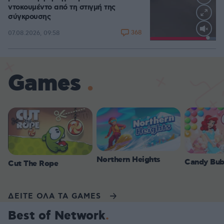
ντοκουμέντο από τη στιγμή της
σύγκρουσης
368
07.08.2026, 09:58
Loaded
:
100.00%
Games
Northern Heights
Candy Bub
Cut The Rope
ΔΕΙΤΕ ΟΛΑ ΤΑ GAMES
Best of Network