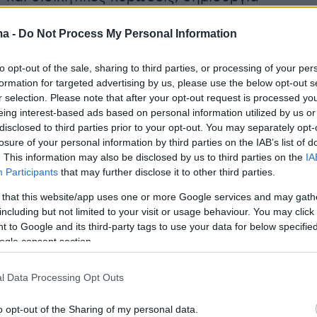
ητρώου μελών των Λεσχών κ.λ.π
ma -
Do Not Process My Personal Information
 αυτό αναμένεται να γίνει υποχρεωτικό, έδρες
to opt-out of the sale, sharing to third parties, or processing of your per
μων να είναι στα γραφεία των ΠΑΕ, ΚΑΕ και
formation for targeted advertising by us, please use the below opt-out s
χνικών σωματείων, προκειμένου να είναι υπό
r selection. Please note that after your opt-out request is processed y
eing interest-based ads based on personal information utilized by us or
ία των ομάδων. Κάτι ωστόσο που δημιουργεί
disclosed to third parties prior to your opt-out. You may separately opt-
, καθώς αυτό σημαίνει ότι θα υπάρχουν μόνο
losure of your personal information by third parties on the IAB’s list of
 των ομάδων. Για παράδειγμα ο Ολυμπιακός θ
. This information may also be disclosed by us to third parties on the
IA
Participants
that may further disclose it to other third parties.
χει μάξιμουμ τρεις στον Πειραιά που είναι τα
γραφεία και δεν θα έχει στην επαρχία.
 that this website/app uses one or more Google services and may gath
including but not limited to your visit or usage behaviour. You may click 
 to Google and its third-party tags to use your data for below specifi
ogle consent section.
ήμερα:
l Data Processing Opt Outs
o opt-out of the Sharing of my personal data.
 την συνομιλία με Πούτιν: Ερχονται τα