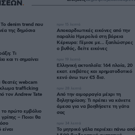
ΗΣΕΩΝ
 Το denim trend που
πριν 15 λεπτά
νέα της δημόσια
Αποκαρδιωτικές εικόνες από την
παραλία Ημερολιά στη βόρεια
Κέρκυρα: Γέμισε με... ξαπλώστρες
ο βυθός, δείτε εικόνες
άξη: Τι
όχι και τι σημαίνει
πριν 19 λεπτά
Ελληνική ακτοπλοΐα: 164 πλοία, 20
εκατ. επιβάτες και χρηματοδοτικό
κενό άνω των €5 δισ.
ι θεατές webcam
λωμα trafficking
πριν 28 λεπτά
ό τον Andrew Tate
Από την αιμορραγία μέχρι τη
δηλητηρίαση: Τι πρέπει να κάνετε
άμεσα για να βοηθήσετε τη γάτα
 το πρώτο εμβόλιο
σας
γρίπης – Ποιοι θα
πόσο
πριν 34 λεπτά
 είναι
Το μητρικό γάλα περιέχει πάνω απ