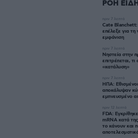
ΡΟΗ ΕΙΔ
πριν 7 λεπτά
Cate Blanchett:
επέλεξε για τη 
εμφάνιση
πριν 7 λεπτά
Νηστεία στην πρ
επιτρέπεται, τι 
«κατάλυση»
πριν 7 λεπτά
ΗΠΑ: Εθισμένο
αποκάλυψαν κύκ
εμπνευσμένο απ
πριν 12 λεπτά
FDA: Εγκρίθηκε
mRNA κατά της 
το κάνουν και 
αποτελεσματικό