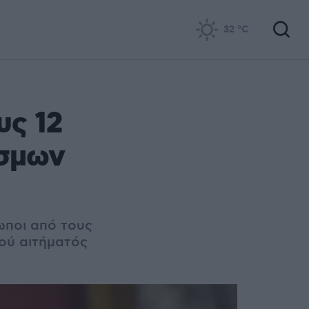
32
°C
υς 12
έσμων
ωποι από τους
ού αιτήματός