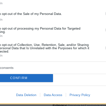
In
ια την Ουκρανία
o opt-out of the Sale of my Personal Data.
 δεύτερος γύρος διαπραγματεύσεων μεταξύ
In
 Ουκρανίας
to opt-out of processing my Personal Data for Targeted
ing.
In
τα νέα κρούσματα - 63 θάνατοι και 393
o opt-out of Collection, Use, Retention, Sale, and/or Sharing
ένοι
ersonal Data that Is Unrelated with the Purposes for which it
lected.
In
protothema.gr στο Google News
το
και μάθετε πρώτοι
consents
εις
CONFIRM
Ειδήσεις
 τελευταίες
από την Ελλάδα και τον Κόσμο, τη
Protothema.gr
μβαίνουν, στο
Data Deletion
Data Access
Privacy Policy
Ειδήσεις
Δημοφιλή
Σχολιασμέν