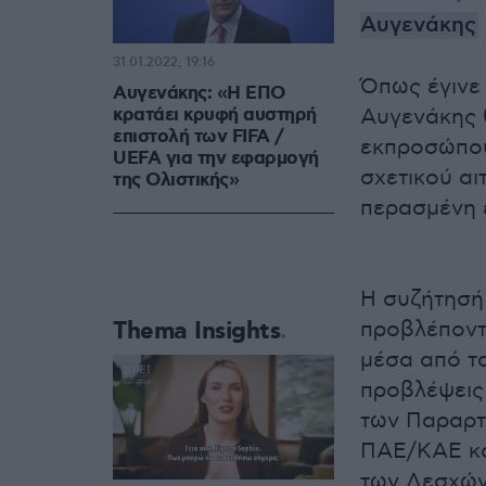
Αυγενάκης
31.01.2022, 19:16
Όπως έγινε
Αυγενάκης: «Η ΕΠΟ
κρατάει κρυφή αυστηρή
Αυγενάκης θ
επιστολή των FIFA /
εκπροσώπου
UEFA για την εφαρμογή
σχετικού αι
της Ολιστικής»
περασμένη 
Η συζήτησή 
Thema Insights
προβλέποντα
μέσα από τ
προβλέψεις 
των Παραρτ
ΠΑΕ/ΚΑΕ κα
των Λεσχών 