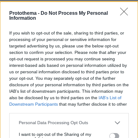
διαφορετική ρύθμιση για τις εξωτερικές
παραγωγές εφόσον η ΕΡΤ θα θελήσει να έχει
Protothema -
Do Not Process My Personal
Information
εκτεταμένο πρόγραμμα και να ξεφύγει από την
καχεξία της ΝΕΡΙΤ. Σε αυτή την περίπτωση,
If you wish to opt-out of the sale, sharing to third parties, or
όμως, είναι αμφίβολο αν επαρκούν οι πόροι
processing of your personal or sensitive information for
από το ανταποδοτικό τέλος των 3 ευρώ.
targeted advertising by us, please use the below opt-out
section to confirm your selection. Please note that after your
opt-out request is processed you may continue seeing
Το πρώτο Δ.Σ. της ΕΡΤ θα διοριστεί από τον
interest-based ads based on personal information utilized by
υπουργό Επικρατείας και θα έχει ενιαύσια
us or personal information disclosed to third parties prior to
θητεία, αλλά σύμφωνα με πληροφορίες
your opt-out. You may separately opt-out of the further
υπάρχει δυστοκία σε ό,τι αφορά την εξεύρεση
disclosure of your personal information by third parties on the
IAB’s list of downstream participants. This information may
των προσώπων που θα αναλάβουν να κάνουν
also be disclosed by us to third parties on the
IAB’s List of
τη δύσκολη δουλειά και να δρομολογήσουν τη
Downstream Participants
that may further disclose it to other
λειτουργία της το πρώτο κρίσιμο διάστημα.
third parties.
Please note that this website/app uses one or more Google
Personal Data Processing Opt Outs
Το σχέδιο νόμου που θα κατατεθεί αποτελεί
services and may gather and store information including but
τροποποίηση του ιδρυτικού νόμου της ΝΕΡΙΤ,
not limited to your visit or usage behaviour. You may click to
I want to opt-out of the Sharing of my