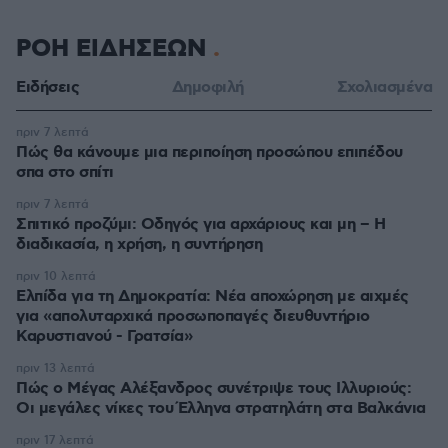
ΡΟΗ ΕΙΔΗΣΕΩΝ
Ειδήσεις
Δημοφιλή
Σχολιασμένα
πριν 7 λεπτά
Πώς θα κάνουμε μια περιποίηση προσώπου επιπέδου
σπα στο σπίτι
πριν 7 λεπτά
Σπιτικό προζύμι: Οδηγός για αρχάριους και μη – Η
διαδικασία, η χρήση, η συντήρηση
πριν 10 λεπτά
Ελπίδα για τη Δημοκρατία: Νέα αποχώρηση με αιχμές
για «απολυταρχικά προσωποπαγές διευθυντήριο
Καρυστιανού - Γρατσία»
πριν 13 λεπτά
Πώς ο Μέγας Αλέξανδρος συνέτριψε τους Ιλλυριούς:
Οι μεγάλες νίκες του Έλληνα στρατηλάτη στα Βαλκάνια
πριν 17 λεπτά