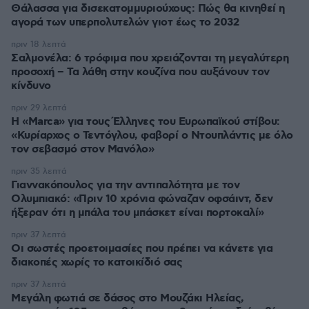
Θάλασσα για δισεκατομμυριούχους: Πώς θα κινηθεί η
αγορά των υπερπολυτελών γιοτ έως το 2032
πριν 18 λεπτά
Σαλμονέλα: 6 τρόφιμα που χρειάζονται τη μεγαλύτερη
προσοχή – Τα λάθη στην κουζίνα που αυξάνουν τον
κίνδυνο
πριν 29 λεπτά
Η «Marca» για τους Έλληνες του Ευρωπαϊκού στίβου:
«Κυρίαρχος ο Τεντόγλου, φαβορί ο Ντουπλάντις με όλο
τον σεβασμό στον Μανόλο»
πριν 35 λεπτά
Γιαννακόπουλος για την αντιπαλότητα με τον
Ολυμπιακό: «Πριν 10 χρόνια φώναζαν οφσάιντ, δεν
ήξεραν ότι η μπάλα του μπάσκετ είναι πορτοκαλί»
πριν 37 λεπτά
Οι σωστές προετοιμασίες που πρέπει να κάνετε για
διακοπές χωρίς το κατοικίδιό σας
πριν 37 λεπτά
Μεγάλη φωτιά σε δάσος στο Μουζάκι Ηλείας,