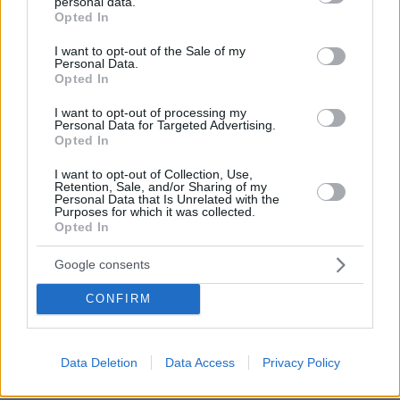
personal data.
κάτι που έχει ήδη προκαλέσει την αντίδραση
grant or deny consent to Google and its third-party tags to
Opted In
use your data for below specified purposes in below Google
των συνδικαλιστών της πρώην ΠΟΣΠΕΡΤ. Ο
consent section.
πρώτην πρόεδρος της ΠΟΣΠΕΡΤ Παναγιώτης
I want to opt-out of the Sale of my
Personal Data.
Καλφαγιάννης θεωρεί ότι ο αγώνας τους
Opted In
έμεινε χωρίς αντίκρισμα, ενώ και όσοι βγάζουν
I want to opt-out of processing my
την ΕΡΤ Open θεωρούν ότι η νέα ΕΡΤ θα
Personal Data for Targeted Advertising.
Opted In
έπρεπε να έχει περισσότερα στοιχεία
αυτοδιαχείρισης μετά και την εμπειρία των δύο
I want to opt-out of Collection, Use,
Retention, Sale, and/or Sharing of my
ετών που έχουν αποκομίσει.
Personal Data that Is Unrelated with the
Purposes for which it was collected.
Opted In
protothema.gr στο Google News
Ακολουθήστε το
Google consents
και μάθετε πρώτοι όλες τις ειδήσεις
CONFIRM
Ειδήσεις
Δείτε όλες τις τελευταίες
από την Ελλάδα
και τον Κόσμο, τη στιγμή που συμβαίνουν, στο
Protothema.gr
Data Deletion
Data Access
Privacy Policy