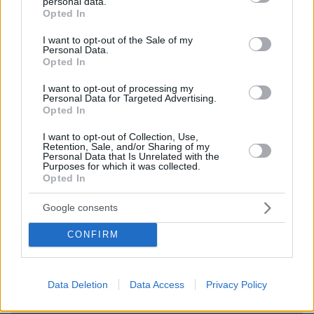
personal data.
grant or deny consent to Google and its third-party tags to
Opted In
use your data for below specified purposes in below Google
consent section.
I want to opt-out of the Sale of my
Personal Data.
Opted In
I want to opt-out of processing my
Personal Data for Targeted Advertising.
Opted In
I want to opt-out of Collection, Use,
Retention, Sale, and/or Sharing of my
Personal Data that Is Unrelated with the
Purposes for which it was collected.
Opted In
Google consents
CONFIRM
Data Deletion
Data Access
Privacy Policy