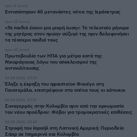
πριν 8 λεπτά
Εντοπίστηκαν 40 μετανάστες νότια της Ιεράπετρας
πριν 22 λεπτά
«Τα παιδιά έχουν μια μικρή ίωση»: Το τελευταίο μήνυμα
της μητέρας στον πρώην σύζυγό της πριν δολοφονήσει
τα τέσσερα παιδιά τους
πριν 43 λεπτά
Πρωτοβουλία των ΗΠΑ για μέτρα κατά της
Νικαράγουας λόγω του αποκλεισμού της
αντιπολίτευσης
06.08.2026, 03:50
Έληξε η έκρηξη του ηφαιστείου Φουέγο στη
Γουατεμάλα, επιστρέφουν στα σπίτια τους οι κάτοικοι
06.08.2026, 03:15
Συναγερμός στην Κολομβία πριν από την ορκωμοσία
του νέου προέδρου: Φόβοι για τρομοκρατικές επιθέσεις
06.08.2026, 02:45
Στροφή του Ισραήλ στη Λατινική Αμερική: Περιοδεία
Σάαρ σε Ισημερινό και Κολομβία