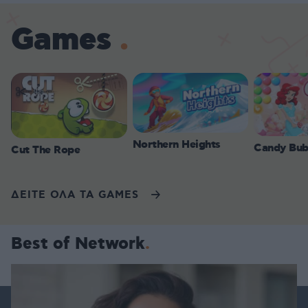
Games
Northern Heights
Candy Bub
Cut The Rope
ΔΕΙΤΕ ΟΛΑ ΤΑ GAMES
Best of Network