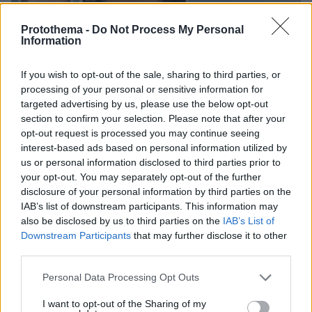
Protothema -
Do Not Process My Personal
Information
If you wish to opt-out of the sale, sharing to third parties, or
processing of your personal or sensitive information for
targeted advertising by us, please use the below opt-out
section to confirm your selection. Please note that after your
opt-out request is processed you may continue seeing
interest-based ads based on personal information utilized by
us or personal information disclosed to third parties prior to
your opt-out. You may separately opt-out of the further
disclosure of your personal information by third parties on the
IAB’s list of downstream participants. This information may
also be disclosed by us to third parties on the
IAB’s List of
Downstream Participants
that may further disclose it to other
third parties.
07.08.2026, 13:17
Please note that this website/app uses one or more Google
Personal Data Processing Opt Outs
Ο οδηγός του φορτηγού περιγράφει πώς έγινε το
services and may gather and store information including but
τροχαίο με τους νεκρούς μάνα και γιο στις Σέρρες,
not limited to your visit or usage behaviour. You may click to
I want to opt-out of the Sharing of my