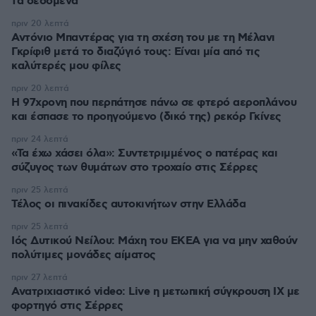
τα δεδομένα
πριν 20 λεπτά
Αντόνιο Μπαντέρας για τη σχέση του με τη Μέλανι
Γκρίφιθ μετά το διαζύγιό τους: Είναι μία από τις
καλύτερές μου φίλες
πριν 20 λεπτά
Η 97χρονη που περπάτησε πάνω σε φτερό αεροπλάνου
και έσπασε το προηγούμενο (δικό της) ρεκόρ Γκίνες
πριν 24 λεπτά
«Τα έχω χάσει όλα»: Συντετριμμένος ο πατέρας και
σύζυγος των θυμάτων στο τροχαίο στις Σέρρες
πριν 25 λεπτά
Τέλος οι πινακίδες αυτοκινήτων στην Ελλάδα
πριν 25 λεπτά
Ιός Δυτικού Νείλου: Μάχη του ΕΚΕΑ για να μην χαθούν
πολύτιμες μονάδες αίματος
πριν 27 λεπτά
Ανατριχιαστικό video: Live η μετωπική σύγκρουση ΙΧ με
φορτηγό στις Σέρρες