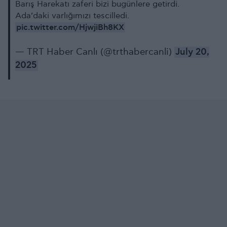
Barış Harekatı zaferi bizi bugünlere getirdi.
Ada’daki varlığımızı tescilledi.
pic.twitter.com/HjwjiBh8KX
— TRT Haber Canlı (@trthabercanli)
July 20,
2025