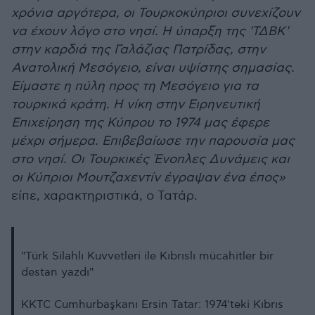
χρόνια αργότερα, οι Τουρκοκύπριοι συνεχίζουν
να έχουν λόγο στο νησί. Η ύπαρξη της 'ΤΔΒΚ'
στην καρδιά της Γαλάζιας Πατρίδας, στην
Ανατολική Μεσόγειο, είναι υψίστης σημασίας.
Είμαστε η πύλη προς τη Μεσόγειο για τα
τουρκικά κράτη. Η νίκη στην Ειρηνευτική
Επιχείρηση της Κύπρου το 1974 μας έφερε
μέχρι σήμερα. Επιβεβαίωσε την παρουσία μας
στο νησί. Οι Τουρκικές Ένοπλες Δυνάμεις και
οι Κύπριοι Μουτζαχεντίν έγραψαν ένα έπος»
είπε, χαρακτηριστικά, ο Τατάρ.
"Türk Silahlı Kuvvetleri ile Kıbrıslı mücahitler bir
destan yazdı"
KKTC Cumhurbaşkanı Ersin Tatar: 1974'teki Kıbrıs