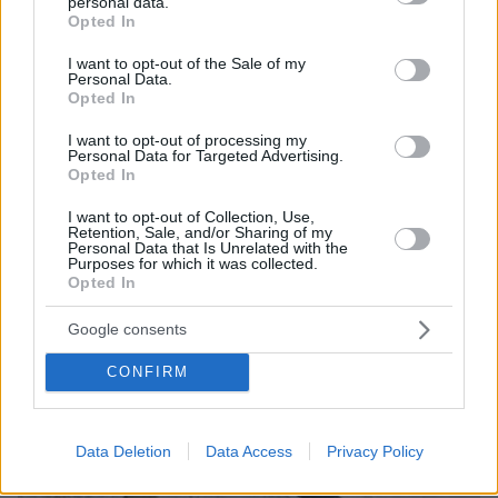
personal data.
η 43χρονη και ο 21χρονος πήγαιναν μαζί για
grant or deny consent to Google and its third-party tags to
Opted In
δουλειά
use your data for below specified purposes in below Google
consent section.
I want to opt-out of the Sale of my
Personal Data.
Opted In
I want to opt-out of processing my
Personal Data for Targeted Advertising.
Opted In
I want to opt-out of Collection, Use,
Retention, Sale, and/or Sharing of my
Personal Data that Is Unrelated with the
Purposes for which it was collected.
Opted In
Google consents
CONFIRM
Data Deletion
Data Access
Privacy Policy