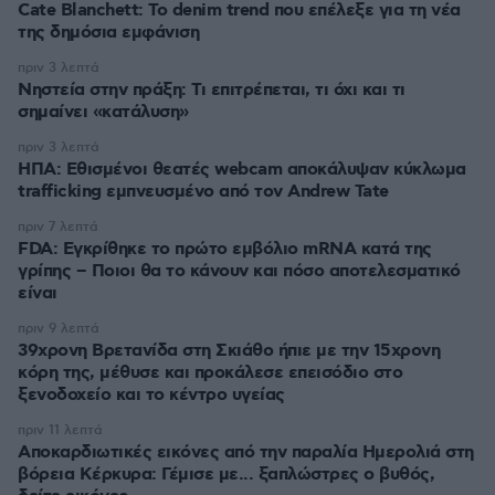
Cate Blanchett: Το denim trend που επέλεξε για τη νέα
της δημόσια εμφάνιση
πριν 3 λεπτά
Νηστεία στην πράξη: Τι επιτρέπεται, τι όχι και τι
σημαίνει «κατάλυση»
πριν 3 λεπτά
ΗΠΑ: Εθισμένοι θεατές webcam αποκάλυψαν κύκλωμα
trafficking εμπνευσμένο από τον Andrew Tate
πριν 7 λεπτά
FDA: Εγκρίθηκε το πρώτο εμβόλιο mRNA κατά της
γρίπης – Ποιοι θα το κάνουν και πόσο αποτελεσματικό
είναι
πριν 9 λεπτά
39χρονη Βρετανίδα στη Σκιάθο ήπιε με την 15χρονη
κόρη της, μέθυσε και προκάλεσε επεισόδιο στο
ξενοδοχείο και το κέντρο υγείας
πριν 11 λεπτά
Αποκαρδιωτικές εικόνες από την παραλία Ημερολιά στη
βόρεια Κέρκυρα: Γέμισε με... ξαπλώστρες ο βυθός,