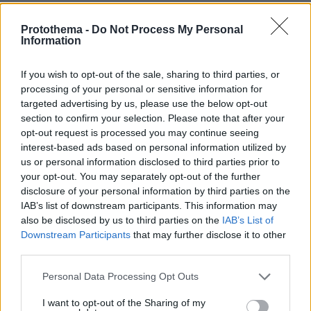
πως το σκέφτηκε ο Κυριάκος τό Σ/Κ και την Δευτέρα
Τρίτη και είπε εξεταστική από το 1998;;;;; Για να μήν
Protothema -
Do Not Process My Personal
βγάλει κανένα αποτέλεσμα;;; Δεν το λέω εγώ.
Information
ΑΠΑΝΤΗΣΗ
If you wish to opt-out of the sale, sharing to third parties, or
processing of your personal or sensitive information for
Λέλος
targeted advertising by us, please use the below opt-out
16.07.2025, 06:56
section to confirm your selection. Please note that after your
Πως την πατησε εται ο εδεκαστος -αλανθαστος
opt-out request is processed you may continue seeing
-ημιθεος Μακης .
interest-based ads based on personal information utilized by
us or personal information disclosed to third parties prior to
ΑΠΑΝΤΗΣΗ
your opt-out. You may separately opt-out of the further
disclosure of your personal information by third parties on the
IAB’s list of downstream participants. This information may
Δεν είσαι εσύ από αυτούς που πιάνονται κορόιδο και
also be disclosed by us to third parties on the
IAB’s List of
γίνονται θύματα.
Downstream Participants
that may further disclose it to other
16.07.2025, 04:14
third parties.
Απλά πλήρωσες την αμετροέπειά σου. Πίστεψες ότι
λόγω της παντοδυναμίας σου, δεν σε αγγίζει τίποτα.
Please note that this website/app uses one or more Google
Personal Data Processing Opt Outs
ΑΠΑΝΤΗΣΗ
services and may gather and store information including but
not limited to your visit or usage behaviour. You may click to
I want to opt-out of the Sharing of my