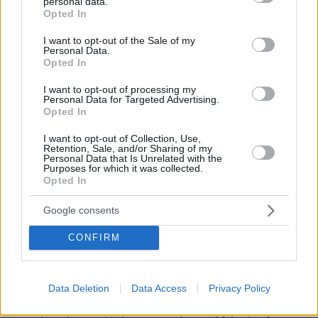
personal data.
Λακης
grant or deny consent to Google and its third-party tags to
Opted In
use your data for below specified purposes in below Google
16.07.2025, 06:38
consent section.
Πολύ "μάγκας" στο πώς γράφεις ένα σχόλιο.Δεν
I want to opt-out of the Sale of my
Personal Data.
φαίνεσαι καθόλου ότι είσαι βαλτός και από
Opted In
ποιους.....
I want to opt-out of processing my
ΑΠΑΝΤΗΣΗ
Personal Data for Targeted Advertising.
Opted In
I want to opt-out of Collection, Use,
Retention, Sale, and/or Sharing of my
Personal Data that Is Unrelated with the
Σπύρος
Purposes for which it was collected.
Opted In
16.07.2025, 02:53
Βράχος ο Μάκης! Όσο ήταν στην θέση του, όλα
Google consents
πήγαιναν ρολόι. Τώρα έπιασε το μοιρολόι... Δεν
φταίω, δεν ήμουν εγώ, δεν είναι αυτό που νομίζετε
CONFIRM
και άλλα παρόμοια σουξέ στο Top 10 Chart των
απανταχού ενόχων! Μάκη, ικανό σε έχω να δηλώσεις
συμμετοχή και για το Νόμπελ του πιο άσπιλου
Data Deletion
Data Access
Privacy Policy
πολιτικού στον πλανήτη! Για σύνελθε. Σύντομα όλα
θα παραγραφούν! Βγες ρε στην επίθεση που κάθεσαι