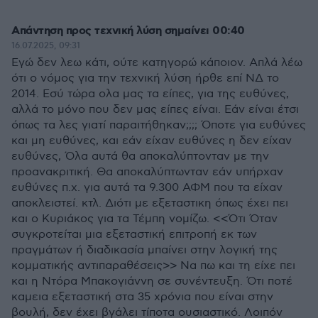
Απάντηση προς τεχνική λύση σημαίνει 00:40
16.07.2025, 09:31
Εγώ δεν λεω κάτι, ούτε κατηγορώ κάποιον. Απλά λέω
ότι ο νόμος για την τεχνική λύση ήρθε επί ΝΔ το
2014. Εσύ τώρα ολα μας τα είπες, για της ευθύνες,
αλλά το μόνο που δεν μας είπες είναι. Εάν είναι έτσι
όπως τα λες γιατί παραιτήθηκαν;;;; Όποτε για ευθύνες
και μη ευθύνες, και εάν είχαν ευθύνες η δεν είχαν
ευθύνες, Όλα αυτά θα αποκαλύπτονταν με την
προανακριτική. Θα αποκαλύπτωνταν εάν υπήρχαν
ευθύνες π.χ. για αυτά τα 9.300 ΑΦΜ που τα είχαν
αποκλειστεί. κτλ. Διότι με εξεταστικη όπως έχει πει
και ο Κυριάκος για τα Τέμπη νομίζω. <<Ότι Όταν
συγκροτείται μια εξεταστική επιτροπή εκ των
πραγμάτων ή διαδικασία μπαίνει στην λογική της
κομματικής αντιπαραθέσεις>> Να πω και τη είχε πει
και η Ντόρα Μπακογιάννη σε συνέντευξη. Ότι ποτέ
καμεια εξεταστική στα 35 χρόνια που είναι στην
βουλή, δεν έχει βγάλει τίποτα ουσιαστικό. Λοιπόν