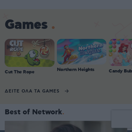
Games
Northern Heights
Candy Bub
Cut The Rope
ΔΕΙΤΕ ΟΛΑ ΤΑ GAMES
Best of Network