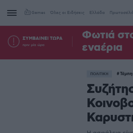
Games
Όλες οι Ειδήσεις
Ελλάδα
Πρωτοσέλι
Φωτιά στ
ΣΥΜΒΑΙΝΕΙ ΤΩΡΑ
εναέρια
πριν μία ώρα
Τέμπη
ΠΟΛΙΤΙΚΗ
Συζήτησ
Κοινοβο
Καρυστ