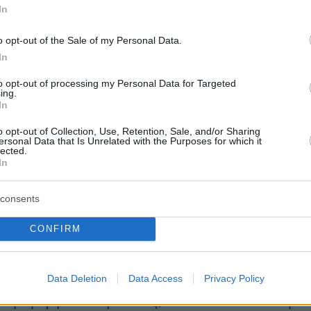
In
τας ότι η Επιτροπή δεν θα διστάσει να
η διαδικασία παραβίασης σε περίπτωση
o opt-out of the Sale of my Personal Data.
In
to opt-out of processing my Personal Data for Targeted
μπεργκ: Η Ελλάδα είναι κράτος δικαίο
ing.
In
τής της ΝΔ και πρόεδρος της επιτροπής
o opt-out of Collection, Use, Retention, Sale, and/or Sharing
ersonal Data that Is Unrelated with the Purposes for which it
Ελίζα Βόζεμπεργκ,
υπερασπίστηκε την ελληνική
lected.
In
ποστηρίζοντας ότι η συζήτηση για τα Τέμπη
από την αντιπολίτευση με σκοπό την πολιτική
consents
οίηση. Ανέφερε παραδείγματα άλλων
κών δυστυχημάτων στην Ευρώπη που δεν
CONFIRM
στην Ολομέλεια, ερωτώντας γιατί μόνο η
ποιείται. Τόνισε ότι η κυβέρνηση ανέλαβε
Data Deletion
Data Access
Privacy Policy
ς, όπως την ολοκλήρωση της τηλεδιοίκησης κ
τηση έργων ασφάλειας, ενώ διευκόλυνε τη