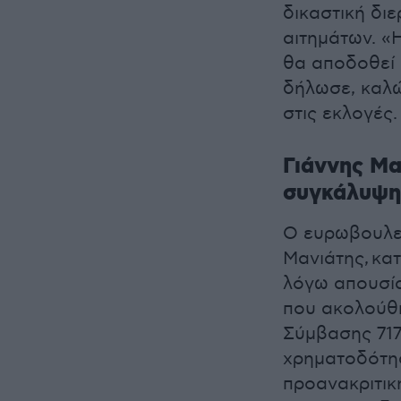
δικαστική δι
αιτημάτων. «Η
θα αποδοθεί 
δήλωσε, καλώ
στις εκλογές.
Γιάννης Μα
συγκάλυψη
Ο ευρωβουλε
Μανιάτης,
κατ
λόγω απουσί
που ακολούθη
Σύμβασης 717
χρηματοδότησ
προανακριτικ