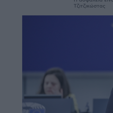
Η ασφάλεια είν
Τζιτζικώστας