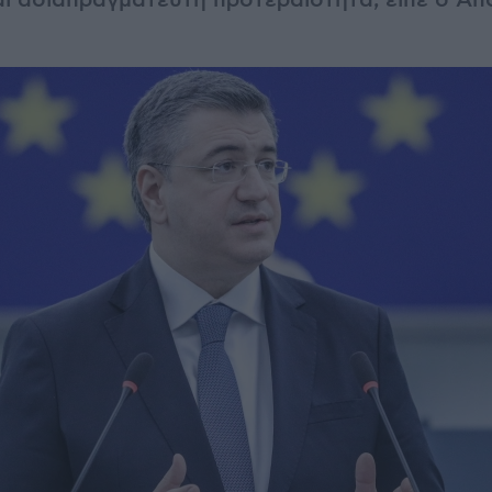
αι αδιαπραγμάτευτη προτεραιότητα, είπε ο Α