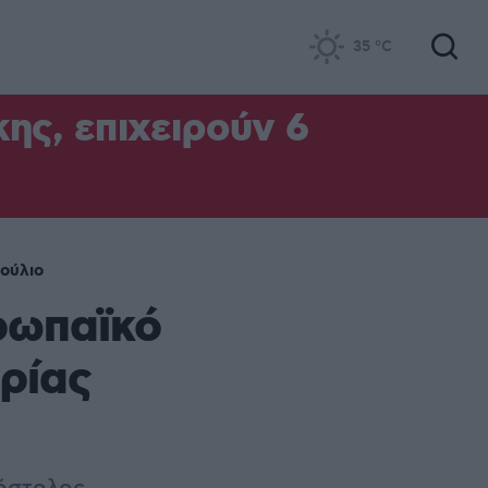
35
°C
ς, επιχειρούν 6
ούλιο
ρωπαϊκό
ρίας