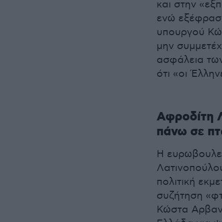
και στην «εξ
ενώ εξέφρασ
υπουργού Κώσ
μην συμμετέχ
ασφάλεια των
ότι «οι Έλλην
Αφροδίτη Λ
πάνω σε π
Η ευρωβουλε
Λατινοπούλο
πολιτική εκμ
συζήτηση «φτ
Κώστα Αρβανί