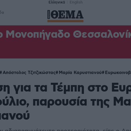
Ελληνικά
English
δα
ο Μονοπήγαδο Θεσσαλονίκη
Απόστολος Τζιτζικώστας
Μαρία Καρυστιανού
Ευρωκοινοβ
η για τα Τέμπη στο Ευ
ύλιο, παρουσία της Μα
ιανού