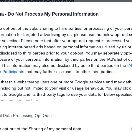
άτευτη προτεραιότητα
αρμόδιος για τις βιώσιμες μεταφορές και τον
ma -
Do Not Process My Personal Information
όστολος Τζιτζικώστας
, εξέφρασε
to opt-out of the sale, sharing to third parties, or processing of your per
ριά του και τόνισε την αδιανόητη φύση του
formation for targeted advertising by us, please use the below opt-out s
 σε μια σύγχρονη Ευρώπη. Ανέφερε ότι,
r selection. Please note that after your opt-out request is processed y
eing interest-based ads based on personal information utilized by us or
την ανάληψη των καθηκόντων του, ξεκίνησε
disclosed to third parties prior to your opt-out. You may separately opt-
αραβίασης της ευρωπαϊκής νομοθεσίας κατά τ
losure of your personal information by third parties on the IAB’s list of
την πλημμελή εφαρμογή της Οδηγίας 2016/79
. This information may also be disclosed by us to third parties on the
IA
Participants
that may further disclose it to other third parties.
λεια των σιδηροδρόμων. Υπογράμμισε ότι η
ακολουθεί στενά το σχέδιο δράσης της
 that this website/app uses one or more Google services and may gath
including but not limited to your visit or usage behaviour. You may click 
οποίο δείχνει πρόοδο, αλλά ζήτησε επιτάχυνσ
 to Google and its third-party tags to use your data for below specifi
εων. Δεσμεύτηκε για αυστηρό έλεγχο και
ogle consent section.
τήριξη, ενώ ανακοίνωσε την επικείμενη
του κανονισμού του Ευρωπαϊκού Οργανισμού
l Data Processing Opt Outs
 (ERA) για πιο παρεμβατικό ρόλο. «Η ασφάλε
o opt-out of the Sharing of my personal data.
υτη προτεραιότητά μας», κατέληξε,