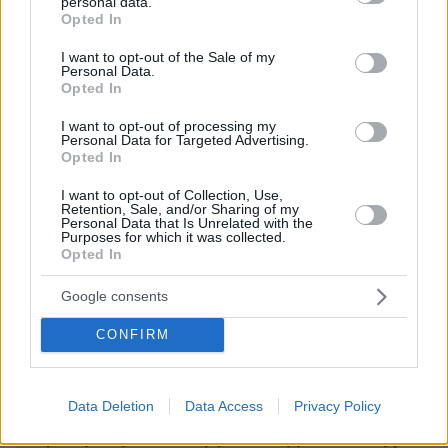
personal data.
grant or deny consent to Google and its third-party tags to
Opted In
use your data for below specified purposes in below Google
consent section.
I want to opt-out of the Sale of my
Personal Data.
Opted In
I want to opt-out of processing my
Personal Data for Targeted Advertising.
Ειδήσεις σήμερα:
Opted In
I want to opt-out of Collection, Use,
Γιατί λείπουν και δεν βγαίνουν για αγορά ή
Retention, Sale, and/or Sharing of my
Personal Data that Is Unrelated with the
ενοικίαση 250.000 σπίτια σε Αττική και
Purposes for which it was collected.
Opted In
περιφέρεια
Google consents
Το «Καλημέρα Ελλάδα» με τον Γιώργο
Παπαδάκη ρίχνει αυλαία - Οι στιγμές που
CONFIRM
έμειναν στην τηλεοπτική ιστορία
Data Deletion
Data Access
Privacy Policy
Βίντεο: Η στιγμή που Σύρος επιτίθεται σε
22χρονη στη Σόλωνος για να τη βιάσει - Της