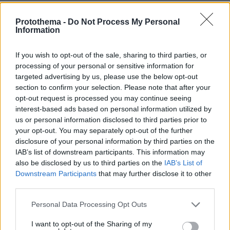
«Λες παπ...»
Protothema -
Do Not Process My Personal
Information
If you wish to opt-out of the sale, sharing to third parties, or
processing of your personal or sensitive information for
targeted advertising by us, please use the below opt-out
section to confirm your selection. Please note that after your
opt-out request is processed you may continue seeing
interest-based ads based on personal information utilized by
us or personal information disclosed to third parties prior to
your opt-out. You may separately opt-out of the further
disclosure of your personal information by third parties on the
IAB’s list of downstream participants. This information may
also be disclosed by us to third parties on the
IAB’s List of
Downstream Participants
that may further disclose it to other
third parties.
Please note that this website/app uses one or more Google
Personal Data Processing Opt Outs
services and may gather and store information including but
not limited to your visit or usage behaviour. You may click to
I want to opt-out of the Sharing of my