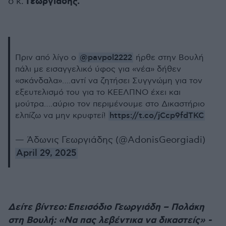
Γεωργιάδης.
ο κ.
@pavpol2222
Πριν από λίγο ο ⁦
⁩ ήρθε στην Βουλή
πάλι με εισαγγελικό ύφος για «νέα» δήθεν
«σκάνδαλα»….αντί να ζητήσει Συγγνώμη για τον
εξευτελισμό του για το ΚΕΕΛΠΝΟ έχει και
μούτρα….αύριο τον περιμένουμε στο Δικαστήριο
https://t.co/jCcp9fdTKC
ελπίζω να μην κρυφτεί!
— Άδωνις Γεωργιάδης (@AdonisGeorgiadi)
April 29, 2025
Δείτε βίντεο: Επεισόδιο Γεωργιάδη – Πολάκη
στη Βουλή: «Να πας λεβέντικα να δικαστείς» -