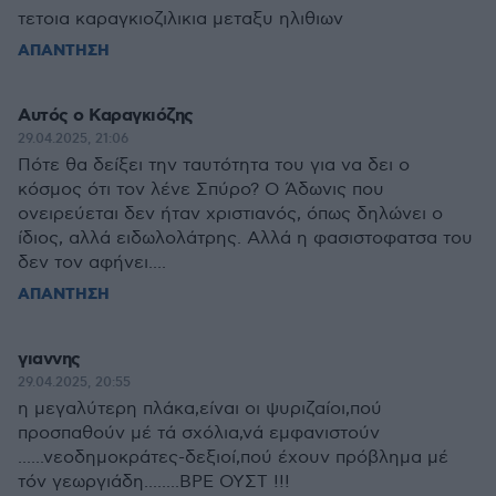
τετοια καραγκιοζιλικια μεταξυ ηλιθιων
ΑΠΑΝΤΗΣΗ
Αυτός ο Καραγκιόζης
29.04.2025, 21:06
Πότε θα δείξει την ταυτότητα του για να δει ο
κόσμος ότι τον λένε Σπύρο? Ο Άδωνις που
ονειρεύεται δεν ήταν χριστιανός, όπως δηλώνει ο
ίδιος, αλλά ειδωλολάτρης. Αλλά η φασιστοφατσα του
δεν τον αφήνει....
ΑΠΑΝΤΗΣΗ
γιαννης
29.04.2025, 20:55
η μεγαλύτερη πλάκα,είναι οι ψυριζαίοι,πού
προσπαθούν μέ τά σχόλια,νά εμφανιστούν
......νεοδημοκράτες-δεξιοί,πού έχουν πρόβλημα μέ
τόν γεωργιάδη........ΒΡΕ ΟΥΣΤ !!!