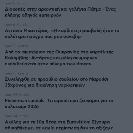
πριν 5 λεπτά
Διακοπές στην αρχοντική και γαλήνια Πάτμο -Ένας
πλήρης οδηγός εμπειριών
πριν 6 λεπτά
Αντόνιο Μπαντέρας: «Η καρδιακή προσβολή ήταν το
καλύτερο πράγμα που μου συνέβη»
πριν 13 λεπτά
Από το «φυτώριο» της Ουκρανίας στα καρτέλ της
Κολομβίας: Αντάρτες και μέλη συμμοριών
εκπαιδεύονται στον πόλεμο των drones
πριν 13 λεπτά
Συνελήφθη σε προαύλιο σχολείου στο Μαρούσι
35χρονος για διακίνηση ναρκωτικών
πριν 24 λεπτά
Fisherman sandals: Tα ωραιότερα ζευγάρια για το
καλοκαίρι 2026
πριν 24 λεπτά
Ακύλας για τη 10η θέση στη Eurovision: Σίγουρα
αδικηθήκαμε, σε καμία περίπτωση δεν το αξίζαμε