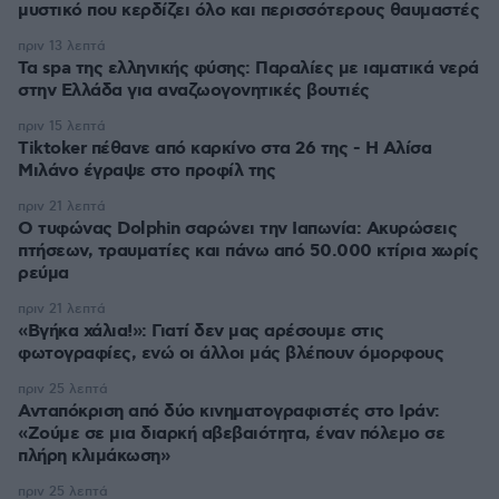
μυστικό που κερδίζει όλο και περισσότερους θαυμαστές
πριν 13 λεπτά
Τα spa της ελληνικής φύσης: Παραλίες με ιαματικά νερά
στην Ελλάδα για αναζωογονητικές βουτιές
πριν 15 λεπτά
Tiktoker πέθανε από καρκίνο στα 26 της - Η Αλίσα
Μιλάνο έγραψε στο προφίλ της
πριν 21 λεπτά
Ο τυφώνας Dolphin σαρώνει την Ιαπωνία: Ακυρώσεις
πτήσεων, τραυματίες και πάνω από 50.000 κτίρια χωρίς
ρεύμα
πριν 21 λεπτά
«Βγήκα χάλια!»: Γιατί δεν μας αρέσουμε στις
φωτογραφίες, ενώ οι άλλοι μάς βλέπουν όμορφους
πριν 25 λεπτά
Ανταπόκριση από δύο κινηματογραφιστές στο Ιράν:
«Ζούμε σε μια διαρκή αβεβαιότητα, έναν πόλεμο σε
πλήρη κλιμάκωση»
πριν 25 λεπτά