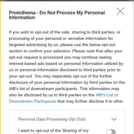
Protothema -
Do Not Process My Personal
Information
14.06.2024, 17:44
«Πηγαδάκια» και χαμόγελα στην ορκωμοσία των μελών της
νέας κυβέρνησης - Δείτε βίντεο και φωτογραφίες
If you wish to opt-out of the sale, sharing to third parties, or
processing of your personal or sensitive information for
targeted advertising by us, please use the below opt-out
section to confirm your selection. Please note that after your
opt-out request is processed you may continue seeing
interest-based ads based on personal information utilized by
us or personal information disclosed to third parties prior to
your opt-out. You may separately opt-out of the further
disclosure of your personal information by third parties on the
IAB’s list of downstream participants. This information may
also be disclosed by us to third parties on the
IAB’s List of
Downstream Participants
that may further disclose it to other
third parties.
Please note that this website/app uses one or more Google
Personal Data Processing Opt Outs
services and may gather and store information including but
not limited to your visit or usage behaviour. You may click to
I want to opt-out of the Sharing of my