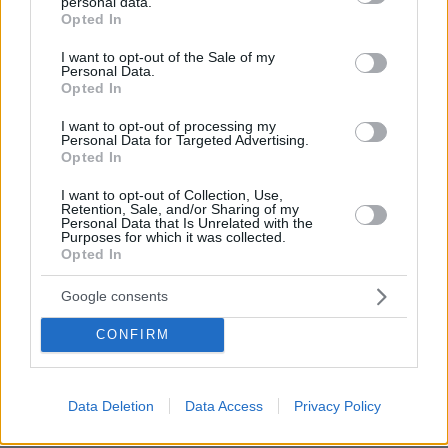
personal data.
grant or deny consent to Google and its third-party tags to
Opted In
use your data for below specified purposes in below Google
consent section.
I want to opt-out of the Sale of my
Personal Data.
Opted In
I want to opt-out of processing my
14.06.2024, 14:48
Personal Data for Targeted Advertising.
Οι 7+1 υφυπουργοί που εισέρχονται για πρώτη φορά στο
Opted In
κυβερνητικό σχήμα
I want to opt-out of Collection, Use,
Retention, Sale, and/or Sharing of my
Personal Data that Is Unrelated with the
Purposes for which it was collected.
Opted In
ΡΟΗ ΕΙΔΗΣΕΩΝ
Google consents
Ειδήσεις
Δημοφιλή
Σχολιασμένα
CONFIRM
πριν 5 λεπτά
Οι ωραιότερες παραλίες στη Θάσο: Πεύκα που φτάνουν
μέχρι τη θάλασσα, διάφανα νερά
Data Deletion
Data Access
Privacy Policy
πριν 10 λεπτά
Γιατί να βάλετε φύλλα δάφνης στο πλυντήριο: Το