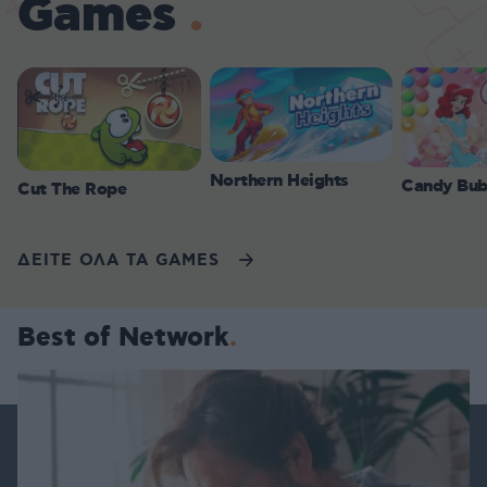
Games
Northern Heights
Candy Bub
Cut The Rope
ΔΕΙΤΕ ΟΛΑ ΤΑ GAMES
Best of Network