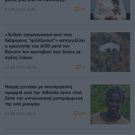
μέλος μας από το Μεσολόγγι
131
06.08.2026, 17:49
«Χυδαίο τραμπουκισμό από τους
διάφορους "φιλόζωους"» καταγγέλλει
ο ερευνητής του ΑΠΘ μετά τον
θάνατο του κουταβιού που ζούσε με
αγέλη λύκων
17
06.08.2026, 20:30
Νεαρή γυναίκα με ακατέργαστη
ομορφιά από την Αιθιοπία έγινε viral,
δείτε την εντυπωσιακή μεταμόρφωσή
της από μακιγιέρ
341
06.08.2026, 09:18