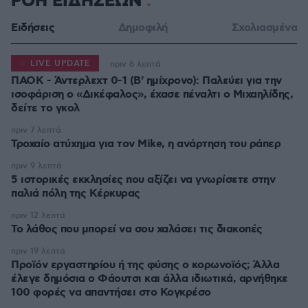
ΡΟΗ ΕΙΔΗΣΕΩΝ
Ειδήσεις
Δημοφιλή
Σχολιασμένα
LIVE UPDATE
πριν 6 λεπτά
ΠΑΟΚ - Άντερλεχτ 0-1 (Β' ημίχρονο): Παλεύει για την
ισοφάριση ο «Δικέφαλος», έχασε πέναλτι ο Μιχαηλίδης,
πριν 7 λεπτά
Τροχαίο ατύχημα για τον Mike, η ανάρτηση του ράπερ
πριν 9 λεπτά
5 ιστορικές εκκλησίες που αξίζει να γνωρίσετε στην
παλιά πόλη της Κέρκυρας
πριν 12 λεπτά
Το λάθος που μπορεί να σου χαλάσει τις διακοπές
πριν 19 λεπτά
Προϊόν εργαστηρίου ή της φύσης ο κορωνοϊός; Άλλα
έλεγε δημόσια ο Φάουτσι και άλλα ιδιωτικά, αρνήθηκε
100 φορές να απαντήσει στο Κογκρέσο