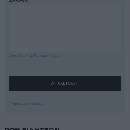
ΣΧΌΛΙΟ *
Απομένουν
2500
χαρακτήρες
* Υποχρεωτικά πεδία