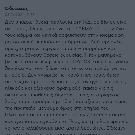
Οδυσσέας
03.06.2024, 11:33
Δεν υπάρχει δεξιά ιδεολογία στη ΝΔ, αριβίστες είναι
όλοι τους. Φεύγουν πάνε στο ΣΥΡΙΖΑ, ιδρύουν δικό
τους κόμμα και γενικά ασφυκτιούν στην ιδιόμορφη
μητσοτακική περίοδο του κόμματος. Από την άλλη
όμως, στρατιές άεργων πασόκων συρρέουν και
καταλαμβάνουν θέσεις εξουσίας. Ήταν μαθημένοι
βλέπετε στα ωφέλη, τώρα το ΠΑΣΟΚ και ο Γιωργάκης
δεν έχει να τους δώσει κάτι, ούτε καν τον άρτον τον
επιούσιο. Δεν γνωρίζω τις ικανότητες τους, όμως
απέδειξαν τη προσήλωση τους στον ηγεμόνα, χωρίς
ηθικούς και αξιακούς φραγμούς, παιδιά για τις
σκοτεινές υποθέσεις δηλαδή. Εμείς, ο κυρίαρχος
λαός, παρατηρούμε την ηθική και αξιακή κατάπτωση
της πολιτικής, μένουμε όμως στη σπηλιά του
Πλάτωνα και και προσδοκούμε την ζεστασιά και την
ευεργεσία του ηγεμόνα, ο ήλιος και η ταλαιπωρία για
να τον απολαύσουμε μας κρατά δεσμώτες. Είδωμεν
τα αποτελέσματα της επόμενης Κυριακής, θα