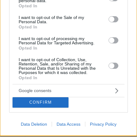
personal data.
grant or deny consent to Google and its third-party tags to
Opted In
ΑΠΑΝΤΗΣΗ
use your data for below specified purposes in below Google
consent section.
I want to opt-out of the Sale of my
Personal Data.
Γιάννης
Opted In
03.06.2024, 09:22
I want to opt-out of processing my
Περιμένω με αγωνία την κυκλοφορία του βιβλίου "10
Personal Data for Targeted Advertising.
χρόνια άστεγος". Νομίζω κάθε Έλληνίδα και κάθε
Opted In
Έλληνας θέλει να μάθει την προσωπική Οδύσσεια του
ξεριζομένου Άρη στα ανεμοδαρμένα νησιά των
I want to opt-out of Collection, Use,
Retention, Sale, and/or Sharing of my
Κυκλάδων.
Personal Data that Is Unrelated with the
Purposes for which it was collected.
ΑΠΑΝΤΗΣΗ
Opted In
Χαχαχαχαχαχα
Google consents
03.06.2024, 10:18
Έγραψες!
CONFIRM
ΑΠΑΝΤΗΣΗ
Data Deletion
Data Access
Privacy Policy
d
03.06.2024, 08:35