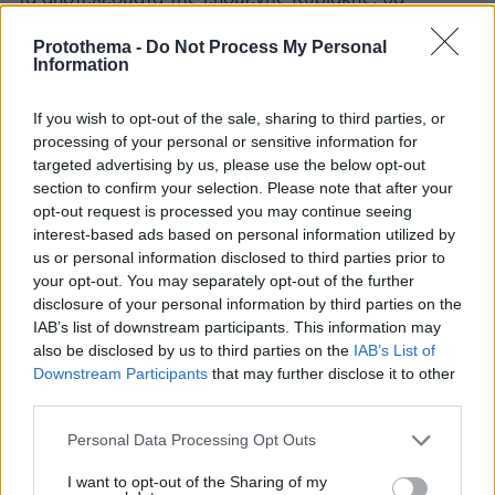
αποδείξουν ή όχι την ύπαρξη σκεπτόμενων πολιτών ;
Protothema -
Do Not Process My Personal
Κάποιοι πρέπει να ξεπεράσουν τις φοβίες τους…..,
Information
αξίζει η θέαση του φωτός ! Η ελευθερία δεν
αντικαθίσταται από ένα pass, ούτε από την
If you wish to opt-out of the sale, sharing to third parties, or
ψευδαίσθηση της παρεχόμενης άσφάλειας.
processing of your personal or sensitive information for
ΑΠΑΝΤΗΣΗ
targeted advertising by us, please use the below opt-out
section to confirm your selection. Please note that after your
opt-out request is processed you may continue seeing
Τι θα γίνει με τα χαλιά;
interest-based ads based on personal information utilized by
03.06.2024, 10:34
us or personal information disclosed to third parties prior to
που χρωστάει ο λεγάμενος από τότε που ήταν στη Ν.
your opt-out. You may separately opt-out of the further
Δημοκρατία;
disclosure of your personal information by third parties on the
ΑΠΑΝΤΗΣΗ
IAB’s list of downstream participants. This information may
also be disclosed by us to third parties on the
IAB’s List of
Ρε παιδιά έλεος, το χρέος
Downstream Participants
that may further disclose it to other
03.06.2024, 12:46
third parties.
των χαλιών ο άνθρωπος δεν το είχε από το σπίτι
Please note that this website/app uses one or more Google
Personal Data Processing Opt Outs
του, αλλά από το γραφείο του της Νέας
services and may gather and store information including but
Δημοκρατίας. Τελικά ο/η έμπορος τα πήρε πίσω.
not limited to your visit or usage behaviour. You may click to
I want to opt-out of the Sharing of my
Χρέος από χαλιά δεν έχει το παιδί!