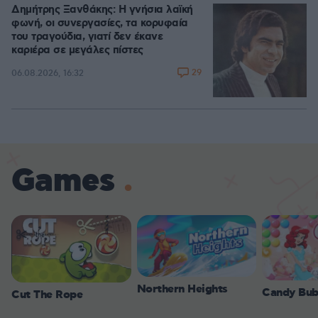
Δημήτρης Ξανθάκης: Η γνήσια λαϊκή
φωνή, οι συνεργασίες, τα κορυφαία
του τραγούδια, γιατί δεν έκανε
καριέρα σε μεγάλες πίστες
29
06.08.2026, 16:32
Games
Northern Heights
Candy Bub
Cut The Rope