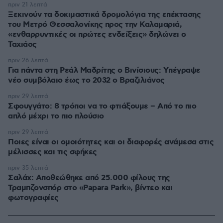
πριν 21 λεπτά
Ξεκινούν τα δοκιμαστικά δρομολόγια της επέκτασης
του Μετρό Θεσσαλονίκης προς την Καλαμαριά,
«ενθαρρυντικές οι πρώτες ενδείξεις» δηλώνει ο
Ταχιάος
πριν 26 λεπτά
Για πάντα στη Ρεάλ Μαδρίτης ο Βινίσιους: Yπέγραψε
νέο συμβόλαιο έως το 2032 ο Βραζιλιάνος
πριν 29 λεπτά
Σφουγγάτο: 8 τρόποι να το φτιάξουμε – Από το πιο
απλό μέχρι το πιο πλούσιο
πριν 29 λεπτά
Ποιες είναι οι ομοιότητες και οι διαφορές ανάμεσα στις
μέλισσες και τις σφήκες
πριν 35 λεπτά
Σαλάχ: Αποθεώθηκε από 25.000 φίλους της
Τραμπζονσπόρ στο «Papara Park», βίντεο και
φωτογραφίες