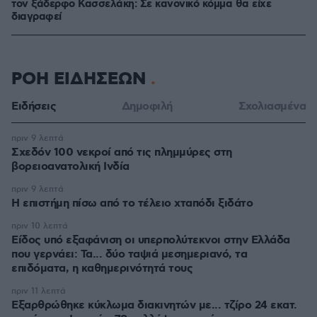
τον ξάδερφο Κασσελάκη: Σε κανονικό κόμμα θα είχε
διαγραφεί
ΡΟΗ ΕΙΔΗΣΕΩΝ
Ειδήσεις
Δημοφιλή
Σχολιασμένα
πριν 9 λεπτά
Σχεδόν 100 νεκροί από τις πλημμύρες στη
βορειοανατολική Ινδία
πριν 9 λεπτά
Η επιστήμη πίσω από το τέλειο χταπόδι ξιδάτο
πριν 10 λεπτά
Είδος υπό εξαφάνιση οι υπερπολύτεκνοι στην Ελλάδα
που γερνάει: Τα... δύο ταψιά μεσημεριανό, τα
επιδόματα, η καθημερινότητά τους
πριν 11 λεπτά
Εξαρθρώθηκε κύκλωμα διακινητών με... τζίρο 24 εκατ.