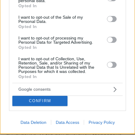
personal data.
«είναι προκλητικό να κουνάει το δάκτυλο η ΝΔ
grant or deny consent to Google and its third-party tags to
Opted In
use your data for below specified purposes in below Google
στον ΣΥΡΙΖΑ για σχέσεις με την Ακροδεξιά»
consent section.
I want to opt-out of the Sale of my
χωρίς να τοποθετηθεί ευθέως για τη δήλωση
Personal Data.
του Βασίλη Κασσελάκη
Opted In
I want to opt-out of processing my
Η ανακοίνωση του ΣΥΡΙΖΑ
Personal Data for Targeted Advertising.
Opted In
Είναι προκλητικό να κουνάει το δάκτυλο η ΝΔ
I want to opt-out of Collection, Use,
Retention, Sale, and/or Sharing of my
στον ΣΥΡΙΖΑ για σχέσεις με την Ακροδεξιά. Το
Personal Data that Is Unrelated with the
Purposes for which it was collected.
κόμμα που έχει αντιπρόεδρο προερχόμενο από
Opted In
το ΛΑΟΣ. Το κόμμα που έχει ως νούμερο 2 στο
Μέγαρο Μαξίμου τον «τσεκουράτο» Μάκη
Google consents
Βορίδη. Το κόμμα που παρουσίασε με δόξες και
CONFIRM
τιμές ως υποψήφια ευρωβουλευτή την
Ελεονώρα Μελέτη που ξέπλενε τον φασίστα
Χρυσαυγίτη, καταδικασμένο ως αρχηγό
Data Deletion
Data Access
Privacy Policy
εγκληματικής οργάνωσης με τηλεοπτική της