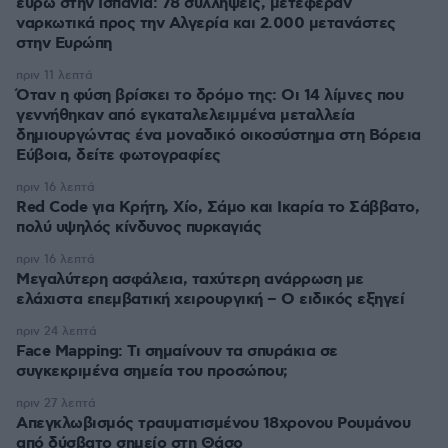
ευρώ στην Ισπανία: 78 συλλήψεις, μετέφεραν
ναρκωτικά προς την Αλγερία και 2.000 μετανάστες
στην Ευρώπη
πριν 11 λεπτά
Όταν η φύση βρίσκει το δρόμο της: Οι 14 λίμνες που
γεννήθηκαν από εγκαταλελειμμένα μεταλλεία
δημιουργώντας ένα μοναδικό οικοσύστημα στη Βόρεια
Εύβοια, δείτε φωτογραφίες
πριν 16 λεπτά
Red Code για Κρήτη, Χίο, Σάμο και Ικαρία το Σάββατο,
πολύ υψηλός κίνδυνος πυρκαγιάς
πριν 16 λεπτά
Μεγαλύτερη ασφάλεια, ταχύτερη ανάρρωση με
ελάχιστα επεμβατική χειρουργική – Ο ειδικός εξηγεί
πριν 24 λεπτά
Face Mapping: Τι σημαίνουν τα σπυράκια σε
συγκεκριμένα σημεία του προσώπου;
πριν 27 λεπτά
Απεγκλωβισμός τραυματισμένου 18χρονου Ρουμάνου
από δύσβατο σημείο στη Θάσο