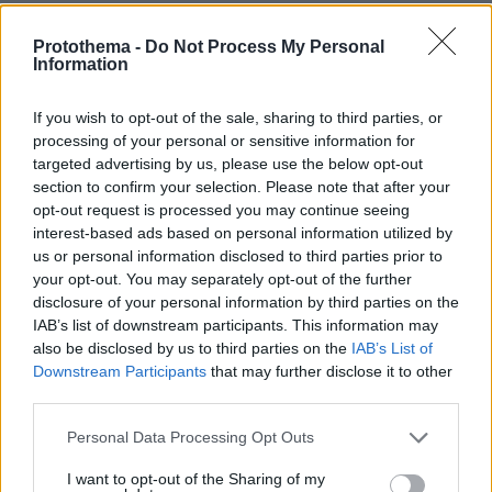
αίθουσα για να δικαστούν. Δεν θα ψήφιζε
νόμους μαζί τους, με τον τότε πρόεδρο της
Protothema -
Do Not Process My Personal
Information
Βουλής κ. Νίκο Φίλη να λέει ότι «δεν υπάρχουν
μη ευπρόσδεκτες ψήφοι». Δεν θα
If you wish to opt-out of the sale, sharing to third parties, or
συνδιαδήλωναν στις εποχές της πάνω και της
processing of your personal or sensitive information for
κάτω πλατείας, όταν μαζί έριξαν την
targeted advertising by us, please use the below opt-out
Κυβέρνηση Σαμαρά-Βενιζέλου»
.
section to confirm your selection. Please note that after your
opt-out request is processed you may continue seeing
interest-based ads based on personal information utilized by
«Δυστυχώς, για μια ακόμη φορά αποδεικνύεται
us or personal information disclosed to third parties prior to
ότι όσο κι αν αλλάζει η βιτρίνα, ο ΣΥΡΙΖΑ δεν
your opt-out. You may separately opt-out of the further
αλλάζει!»
, καταλήγει ο Νίκος Ρωμανός.
disclosure of your personal information by third parties on the
IAB’s list of downstream participants. This information may
also be disclosed by us to third parties on the
IAB’s List of
ΣΥΡΙΖΑ: Προκλητικό να μας κουνάει το
Downstream Participants
that may further disclose it to other
δάχτυλο η ΝΔ
third parties.
Please note that this website/app uses one or more Google
Personal Data Processing Opt Outs
Σε ανακοίνωσή του το μεσημέρι της Πέμπτης ο
services and may gather and store information including but
ΣΥΡΙΖΑ επιτίθεται στη ΝΔ αναφέροντας ότι
not limited to your visit or usage behaviour. You may click to
I want to opt-out of the Sharing of my