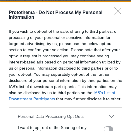
λόγο για
«μια δραματική στιγμή»
. Όπως
υποστήριξε, το 2015,
«η Ελλάδα δεν είχε καμία
Protothema -
Do Not Process My Personal
δυνατότητα να αποπληρώσει τα χρέη της, αν
Information
δεν έπαιρνε άλλη δανειακή σύμβαση από τους
If you wish to opt-out of the sale, sharing to third parties, or
εταίρους της. Η άλλη επιλογή ήταν η χρεοκοπία
processing of your personal or sensitive information for
και η έξοδος από το ευρώ»
, για να επισημάνει
targeted advertising by us, please use the below opt-out
ότι
«το ερώτημα δεν ήταν παραμονή ή έξοδος
section to confirm your selection. Please note that after your
από το ευρώ. Το ερώτημα ήταν αποδεχόμαστε
opt-out request is processed you may continue seeing
αυτή την συμφωνία που οι εταίροι μας
interest-based ads based on personal information utilized by
us or personal information disclosed to third parties prior to
προτείνανε».
your opt-out. You may separately opt-out of the further
disclosure of your personal information by third parties on the
«Καρφιά» για Υπουργούς
IAB’s list of downstream participants. This information may
also be disclosed by us to third parties on the
IAB’s List of
Downstream Participants
that may further disclose it to other
Άφησε αιχμές, όμως, λέγοντας ότι είχαμε
«και
third parties.
εμένα και τους περισσότερους -όχι όλους όμως
τους συναδέλφους μας- στο υπουργικό
Please note that this website/app uses one or more Google
Personal Data Processing Opt Outs
services and may gather and store information including but
συμβούλιο να κατανοούμε ότι η χώρα μας»
not limited to your visit or usage behaviour. You may click to
I want to opt-out of the Sharing of my
στηλιτεύοντας τη στάση υπουργών του, όπως ο