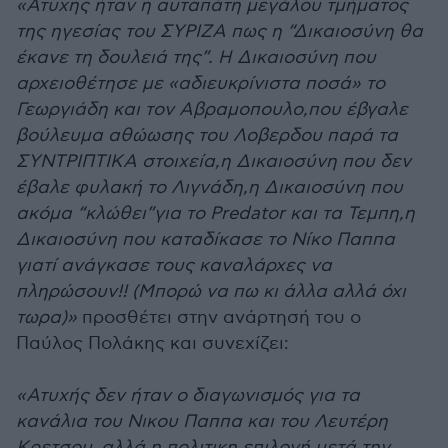
«Ατυχης ήταν η αυταπάτη μεγάλου τμήματος
της ηγεσίας του ΣΥΡΙΖΑ πως η “Δικαιοσύνη θα
έκανε τη δουλειά της”. Η Δικαιοσύνη που
αρχειοθέτησε με «αδιευκρίνιστα ποσά» το
Γεωργιάδη και τον Αβραμοπουλο,που έβγαλε
βούλευμα αθώωσης του Λοβερδου παρά τα
ΣΥΝΤΡΙΠΤΙΚΑ στοιχεία,η Δικαιοσύνη που δεν
έβαλε φυλακή το Λιγνάδη,η Δικαιοσύνη που
ακόμα “κλώθει”για το Predator και τα Τεμπη,η
Δικαιοσύνη που καταδίκασε το Νίκο Παππα
γιατί ανάγκασε τους καναλάρχες να
πληρώσουν!! (Μπορώ να πω κι άλλα αλλά όχι
τωρα)»
προσθέτει στην ανάρτησή του ο
Παύλος Πολάκης και συνεχίζει:
«Ατυχής δεν ήταν ο διαγωνισμός για τα
κανάλια του Νικου Παππα και του Λευτέρη
Κρετσου, αλλά η πολιτικη επιλογή μετά την