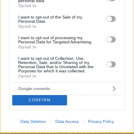
personal data.
grant or deny consent to Google and its third-party tags to
Opted In
Γιάνης Βαρουφάκης, παρότι το δημοψήφισμα
use your data for below specified purposes in below Google
«δραματοποίησε τις εξελίξεις σε τόσο γρήγορο
consent section.
I want to opt-out of the Sale of my
Personal Data.
βαθμό που έδωσε τη δυνατότητα και στις δύο
Opted In
πλευρές να κάνουν ένα βήμα πίσω».
Κατά τον
I want to opt-out of processing my
κ. Τσίπρα,
«η Ελλάδα δίχως αναδιάρθρωση του
Personal Data for Targeted Advertising.
χρέους δεν θα μπορούσε να βγει ποτέ στις
Opted In
αγορές»
. Ωστόσο,
«εκεί είναι οι ευθύνες, ο
I want to opt-out of Collection, Use,
εγκλωβισμός σε πρόσωπο που είχαν κρίσιμο
Retention, Sale, and/or Sharing of my
Personal Data that Is Unrelated with the
ρόλο που είχαν προσωπική ατζέντα»
. Πλην του
Purposes for which it was collected.
Opted In
κ. Βαρουφάκη,
«και άλλοι στο εσωτερικό της
κυβέρνησής μου. Υπήρχαν πρόσωπα και
Google consents
δυνάμεις που φλέρταραν ή ευθέως μιλούσαν
να βγει η χώρα από το ευρώ»
αποκάλυψε, ενώ
CONFIRM
για τον πρώην Πρόεδρο της Δημοκρατίας,
Προκόπη Παυλόπουλο
,
«ουδέποτε απείλησε.
Data Deletion
Data Access
Privacy Policy
Είπε ότι θα παραιτούμουν, αν δεν…»
σε
ενδεχόμενο εξόδου από το ευρώ, σχολίασε ο