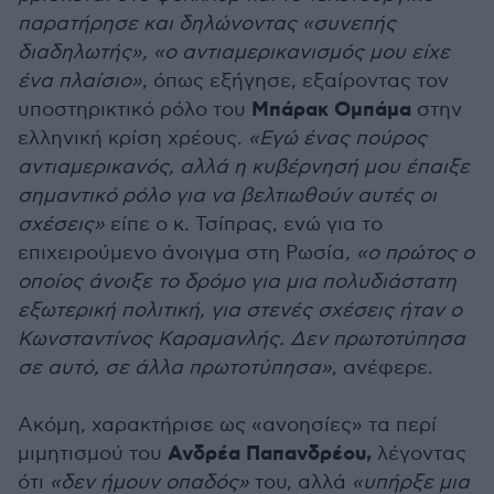
παρατήρησε και δηλώνοντας «συνεπής
διαδηλωτής», «ο αντιαμερικανισμός μου είχε
ένα πλαίσιο»
, όπως εξήγησε, εξαίροντας τον
Μπάρακ Ομπάμα
υποστηρικτικό ρόλο του
στην
ελληνική κρίση χρέους.
«Εγώ ένας πούρος
αντιαμερικανός, αλλά η κυβέρνησή μου έπαιξε
σημαντικό ρόλο για να βελτιωθούν αυτές οι
σχέσεις»
είπε ο κ. Τσίπρας, ενώ για το
επιχειρούμενο άνοιγμα στη Ρωσία
, «ο πρώτος ο
οποίος άνοιξε το δρόμο για μια πολυδιάστατη
εξωτερική πολιτική, για στενές σχέσεις ήταν ο
Κωνσταντίνος Καραμανλής. Δεν πρωτοτύπησα
σε αυτό, σε άλλα πρωτοτύπησα»
, ανέφερε.
Ακόμη, χαρακτήρισε ως «ανοησίες» τα περί
Ανδρέα Παπανδρέου,
μιμητισμού του
λέγοντας
ότι
«δεν ήμουν οπαδός»
του, αλλά
«υπήρξε μια