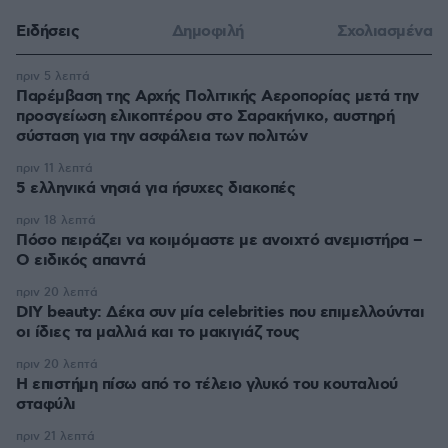
Ειδήσεις
Δημοφιλή
Σχολιασμένα
πριν 5 λεπτά
Παρέμβαση της Αρχής Πολιτικής Αεροπορίας μετά την
προσγείωση ελικοπτέρου στο Σαρακήνικο, αυστηρή
σύσταση για την ασφάλεια των πολιτών
πριν 11 λεπτά
5 ελληνικά νησιά για ήσυχες διακοπές
πριν 18 λεπτά
Πόσο πειράζει να κοιμόμαστε με ανοιχτό ανεμιστήρα –
Ο ειδικός απαντά
πριν 20 λεπτά
DIY beauty: Δέκα συν μία celebrities που επιμελλούνται
οι ίδιες τα μαλλιά και το μακιγιάζ τους
πριν 20 λεπτά
Η επιστήμη πίσω από το τέλειο γλυκό του κουταλιού
σταφύλι
πριν 21 λεπτά