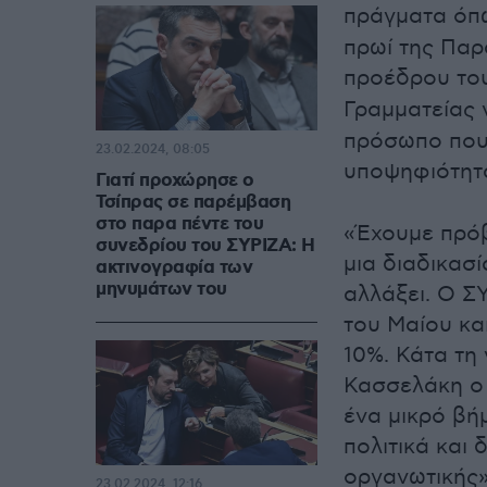
πράγματα όπω
πρωί της Παρ
προέδρου το
Γραμματείας 
πρόσωπο που 
23.02.2024, 08:05
υποψηφιότητ
Γιατί προχώρησε ο
Τσίπρας σε παρέμβαση
στο παρα πέντε του
«Έχουμε πρόβ
συνεδρίου του ΣΥΡΙΖΑ: Η
μια διαδικασί
ακτινογραφία των
μηνυμάτων του
αλλάξει. Ο Σ
του Μαίου κα
10%. Κάτα τη
Κασσελάκη ο 
ένα μικρό βή
πολιτικά και
οργανωτικής»
23.02.2024, 12:16