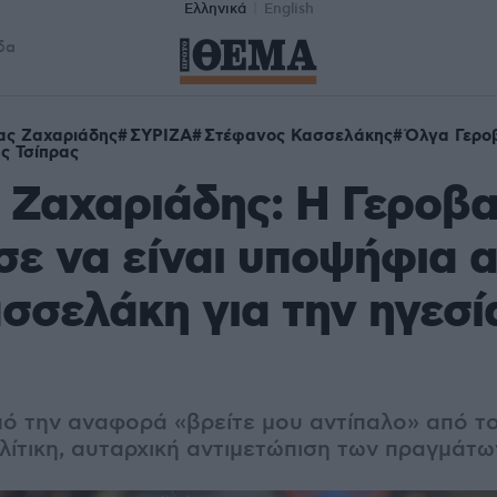
Ελληνικά
English
δα
ας Ζαχαριάδης
ΣΥΡΙΖΑ
Στέφανος Κασσελάκης
Όλγα Γερο
ς Τσίπρας
Ζαχαριάδης: Η Γεροβα
ε να είναι υποψήφια α
σσελάκη για την ηγεσί
ό την αναφορά «βρείτε μου αντίπαλο» από τ
ολίτικη, αυταρχική αντιμετώπιση των πραγμάτω