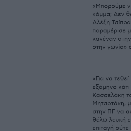
«Μπορούμε να
κόμμα; Δεν θ
Αλέξη Τσίπρα
παραμέρισε μ
κανέναν στην
στην γωνία» 
«Για να τεθε
εξάμηνο κάτι 
Κασσελάκη το
Μητσοτάκη, μ
στην ΠΓ να ακ
θέλω λευκή ε
επιταγή ούτε