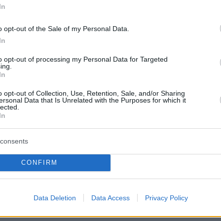
In
 ΣΥΡΙΖΑ βρείτε μου αντίπαλο
, εγώ είμαι σε
ν υπάρχουν αντίπαλοι αλλά σύντροφοι. Αυτή
o opt-out of the Sale of my Personal Data.
κη, αυταρχική αντιμετώπιση των πραγμάτων. Δε
In
ο κόμμα αρένα, δεν αντιμετωπίζουμε στο κόμ
to opt-out of processing my Personal Data for Targeted
κούς εχθρούς. Ο ΣΥΡΙΖΑ πρέπει να απασχολε
ing.
In
ε την έννοια των πολιτικών τοποθετήσεων»
o opt-out of Collection, Use, Retention, Sale, and/or Sharing
ersonal Data that Is Unrelated with the Purposes for which it
του θέση σε περίπτωση επανεκλογής
Κασσελάκ
lected.
In
δης
είπε ότι «εγώ έχω αλλάξει στα 20 χρόνια π
του ΣΥΡΙΖΑ έχω αλλάξει τρεις προέδρους και θ
consents
έταρτο. Στο κόμμα μένουμε και πολεμάμε. Το
 κόμμα είναι αυτό; Είναι ένα κόμμα που
CONFIRM
υ μιλάει πολιτικά για τα προβλήματα ή είναι
ε πολιτική περιδήνηση που απασχολεί
Data Deletion
Data Access
Privacy Policy
τις τηλεοπτικές και ψυχαγωγικές στήλες»