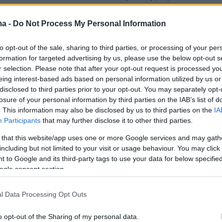
Α είναι οργανωτικά και πολιτικά αφυδατωμένος
ma -
Do Not Process My Personal Information
to opt-out of the sale, sharing to third parties, or processing of your per
ον ίδιο «φυσικά θα υπάρξει αντιπαραθετική
formation for targeted advertising by us, please use the below opt-out s
α στον Κασσελάκη» ενώ στο ερώτημα αν η
r selection. Please note that after your opt-out request is processed y
σίλη
είναι το πρόσωπο που μπορεί να παίξει
eing interest-based ads based on personal information utilized by us or
disclosed to third parties prior to your opt-out. You may separately opt-
λο απάντησε «κατά τη γνώμη μου ναι αλλά αυ
losure of your personal information by third parties on the IAB’s list of
υ θα πουν πρώτα οι ίδιοι μέσα στο συνέδριο, δ
. This information may also be disclosed by us to third parties on the
IA
ποδείξω εγώ».
Participants
that may further disclose it to other third parties.
 that this website/app uses one or more Google services and may gath
r(eexbs1jkdkewvzn, v-czc801qojps1)
including but not limited to your visit or usage behaviour. You may click 
 to Google and its third-party tags to use your data for below specifi
ogle consent section.
l Data Processing Opt Outs
ης τόνισε, επίσης, οτι «δεν δέχομαι
να λέει ο
o opt-out of the Sharing of my personal data.