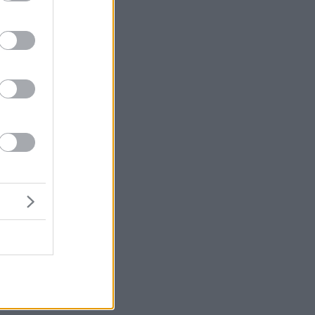
ν
μα
ί
η
,
ου
α