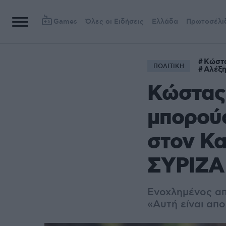
Games
Όλες οι Ειδήσεις
Ελλάδα
Πρωτοσέλι
Κώστ
ΠΟΛΙΤΙΚΗ
Αλέξη
Κώστας 
μπορούσ
στον Κα
ΣΥΡΙΖΑ
Ενοχλημένος απ
«
Αυτή είναι απ