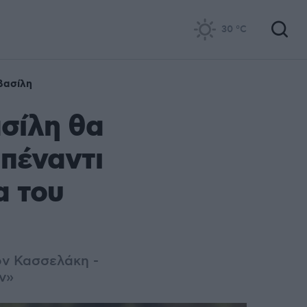
30
°C
βασίλη
σίλη θα
πέναντι
α του
ον Κασσελάκη -
ν»