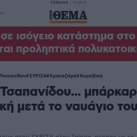
Ελληνικά
English
δα
σε ισόγειο κατάστημα στ
αι προληπτικά πολυκατοικ
Τσαπανίδου
ΣΥΡΙΖΑ
Κρουαζιέρα
Καραϊβική
Τσαπανίδου... μπάρκαρ
κή μετά το ναυάγιο το