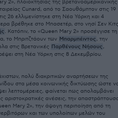
ry 2», πλοιοκτησίας της βρετανοαμερικανικής
εταιρείας Cunard, από το Σαουθάμπτον στις 19
ις 26 ελλιμενίστηκε στη Νέα Υόρκη και 4
ερα βρέθηκε στο Μπασετέρ, στο νησί Σεν Κιτ
ής
. Κατόπιν, το «Queen Mary 2» προσέγγισε τη
α, το Μπριτζτάουν των
Μπαρμπέιντος
, την
ολα στις Βρετανικές
Παρθένους Νήσους
,
ρέψει στη Νέα Υόρκη στις 8 Δεκεμβρίου.
άχιστων, πολύ διακριτικών αναρτήσεων της
ίδου στα μέσα κοινωνικής δικτύωσης ώστε ν
ει λεπτομέρειες, φαίνεται πως απολαμβάνει
ις αριστοκρατικές ανέσεις, την απαστράπτουσ
ueen Mary 2», την άψογη περιποίηση από τη
σερβιτόρων και των υπολοίπων μελών του