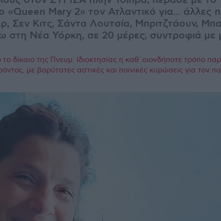
ους στον ΣΥΡΙΖΑ πλην Τσίπρα, πέρασε με το
 «Queen Mary 2» τον Ατλαντικό για... άλλες π
, Σεν Κιτς, Σάντα Λουτσία, Μπριτζτάουν, Μπα
ω στη Νέα Υόρκη, σε 20 μέρες, συντροφιά με 
το δίκαιο της Πνευμ. Ιδιοκτησίας η καθ΄οιονδήποτε τρόπο πα
ρόντος, με βαρύτατες αστικές και ποινικές κυρώσεις για τον 