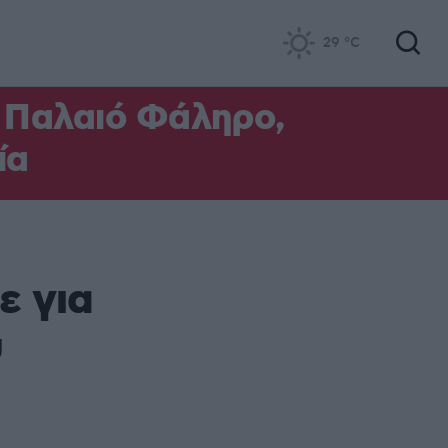
29
°C
ο Παλαιό Φάληρο,
ία
ε για
υ