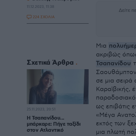
11.12.2023, 11:38
Δείτε 
224 ΣΧΟΛΙΑ
Μια
πολυήμε
ακριβώς όπως
Σχετικά Άρθρα
Τσαπανίδου
τ
Σαουθάμπτον 
σε μια σειρά
Καραϊβικής, 
παραδοσιακό 
ως επιβάτις 
25.11.2023, 20:51
«Μέγα Ανατολ
Η Τσαπανίδου...
εκτός των ξε
μπάρκαρε: Πήγε ταξίδι
στον Ατλαντικό
μια πλωτή πολ