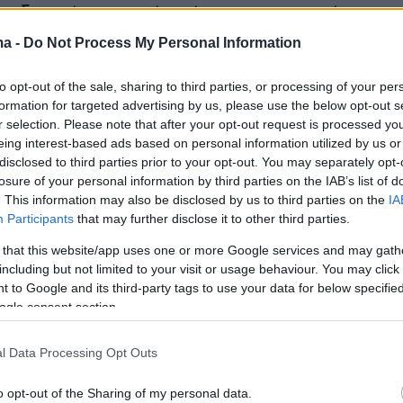
ην ιδανική αποκοπή από την πραγματικότητα.
ο υπερσύγχρονο, πολυτελές μεγαθήριο «Que
ma -
Do Not Process My Personal Information
χει πρόσβαση στο Διαδίκτυο, η αποσύνδεση,
αι τόσο κυριολεκτική και πρακτική.
to opt-out of the sale, sharing to third parties, or processing of your per
formation for targeted advertising by us, please use the below opt-out s
r selection. Please note that after your opt-out request is processed y
ολογική κατάσταση, είναι η διέξοδος σε μια
eing interest-based ads based on personal information utilized by us or
υμία απόδρασης και αναβάπτισης. Ακόμη και α
disclosed to third parties prior to your opt-out. You may separately opt-
losure of your personal information by third parties on the IAB’s list of
υ κινδύνου είναι άμεση και καθηλωτική:
. This information may also be disclosed by us to third parties on the
IA
να αλλάξουμε πορεία ώστε να αποφύγουμε μι
Participants
that may further disclose it to other third parties.
γίδα και βρεθήκαμε στα 10 και 11 μποφόρ επί
 that this website/app uses one or more Google services and may gath
 έγραψε στο Facebook η Πόπη Τσαπανίδου στ
including but not limited to your visit or usage behaviour. You may click 
. Και ακολούθως συμπλήρωσε: «Αν άξιζε; Και 
 to Google and its third-party tags to use your data for below specifi
ogle consent section.
 Οπως ακριβώς και στη ζωή, την καταιγίδα
καλύτερες μέρες. Τα μποφόρ έπεσαν στα 7 και
l Data Processing Opt Outs
 την πιο ήρεμη θάλασσα της τελευταίας
ι ωραίο να τσεκάρεις, ως ολοκληρωμένους,
o opt-out of the Sharing of my personal data.