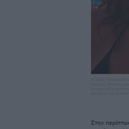
Η Πόπη Τσαπανίδου
εικόνες άνεσης και
το κρουαζιερόπλοι
φτάνουν σε ένταση
Στην περίπτω