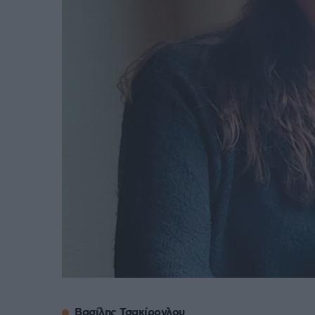
Βασίλης Τσακίρογλου