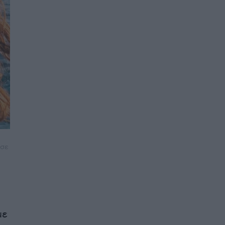
ησε
με