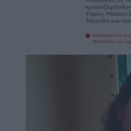
Θυμωμένη με όλ
κρουαζιερόπλοιο
Υόρκη, Μπασετέρ
Τόρτολα και πίσ
Απαγορεύεται από 
ιδιοποίηση του πα