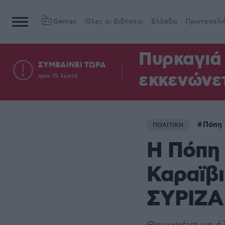
Games
Όλες οι Ειδήσεις
Ελλάδα
Πρωτοσέλι
Πυρκαγιά 
ΣΥΜΒΑΙΝΕΙ ΤΩΡΑ
εκκενώνετ
πριν 15 λεπτά
Πόπη 
ΠΟΛΙΤΙΚΗ
Η Πόπη 
Καραϊβι
ΣΥΡΙΖΑ