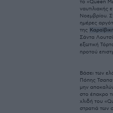
το «Queen Ma
ναυτιλιακής 
Νοεμβρίου. Στ
ημέρες αργότ
της
Καραϊβικ
Σάντα Λουτσί
εξωτική Τόρτ
προτού επιστ
Βάσει των ελ
Πόπης Τσαπαν
μην αποκαλύψ
στο έπακρο τ
χλιδή του «Q
στρατιά των 