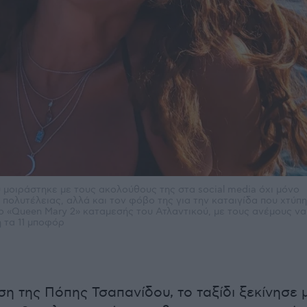
 μοιράστηκε με τους ακολούθους της στα social media όχι μόνο
 πολυτέλειας, αλλά και τον φόβο της για την καταιγίδα που χτύπ
ο «Queen Mary 2» καταμεσής του Ατλαντικού, με τους ανέμους να
 τα 11 μποφόρ
ση της Πόπης Τσαπανίδου, το ταξίδι ξεκίνησε 