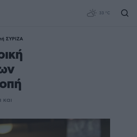
33
°C
οπή ΣΥΡΙΖΑ
ρική
ιων
ροπή
 και