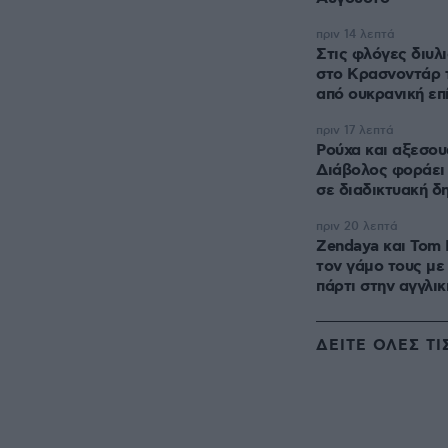
πριν 14 λεπτά
Στις φλόγες διυλ
στο Κρασνοντάρ 
από ουκρανική επ
πριν 17 λεπτά
Ρούχα και αξεσου
Διάβολος φοράει 
σε διαδικτυακή δ
πριν 20 λεπτά
Zendaya και Tom 
τον γάμο τους με
πάρτι στην αγγλικ
ΔΕΙΤΕ ΟΛΕΣ ΤΙ