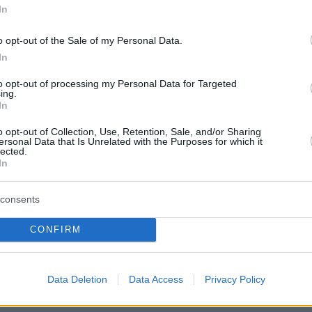
In
 βηματισμό μας το επόμενο διάστημα. Δεν είν
καθόλου εύκολο αλλά αν υπάρχει βούληση
o opt-out of the Sale of my Personal Data.
ιτευχθεί» κατέληξε ο βουλευτής του ΣΥΡΙΖΑ.
In
to opt-out of processing my Personal Data for Targeted
ερα:
ing.
In
ία σε Ποσειδώνος και Βουλιαγμένης - Νεκροί
o opt-out of Collection, Use, Retention, Sale, and/or Sharing
ersonal Data that Is Unrelated with the Purposes for which it
 38χρονος σε τροχαία
lected.
In
αζιέρα του τρόμου για 1000 επιβάτες στον
consents
πο - «Θαύμα που επιζήσαμε όλοι»
CONFIRM
ητικό F-16: «Δυσκολεύομαι να πιστέψω όσα
 έζησα»
Data Deletion
Data Access
Privacy Policy