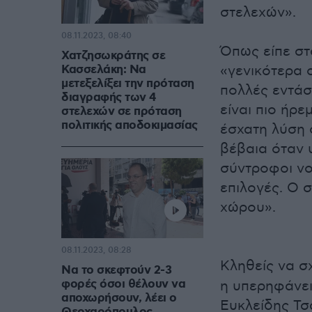
στελεχών».
08.11.2023, 08:40
Όπως είπε στ
Χατζησωκράτης σε
Κασσελάκη: Να
«γενικότερα 
μετεξελίξει την πρόταση
πολλές εντάσ
διαγραφής των 4
είναι πιο ήρε
στελεχών σε πρόταση
πολιτικής αποδοκιμασίας
έσχατη λύση 
βέβαια όταν 
σύντροφοι νο
επιλογές. Ο 
χώρου».
08.11.2023, 08:28
Κληθείς να σ
Να το σκεφτούν 2-3
φορές όσοι θέλουν να
η υπερηφάνει
αποχωρήσουν, λέει ο
Ευκλείδης Τσ