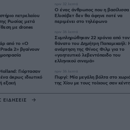
πριν 32 λεπτά
Ο ένας άνθρωπος που η βασίλισσα
ιστήριο πετρελαίου
Ελισάβετ δεν θα άφηνε ποτέ να
της Ρωσίας μετά
περιμένει στο τηλέφωνο
ίθεση με drones
πριν 36 λεπτά
Συμπληρώθηκαν 22 χρόνια από τον
άρ από το «Ο
θάνατο του Δημήτρη Παπαμιχαήλ: 
Prada 2» βγαίνουν
ανάρτηση της Φίνος Φιλμ για το
ημοπρασία
«γοητευτικό λεβεντόπαιδο του
ελληνικού σινεμά»
Holland: Γιόρτασαν
πριν 36 λεπτά
 ένα άκρως ιδιωτικό
Πυργί: Mία μεγάλη βόλτα στο χωρι
ή εξοχή
της Χίου με τους τοίχους σαν κέντ
Σ ΕΙΔΗΣΕΙΣ