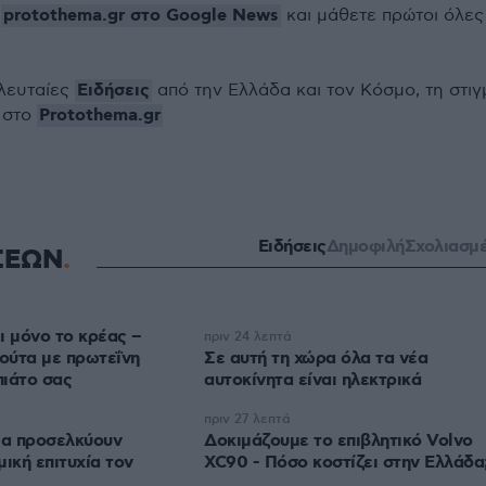
protothema.gr στο Google News
ο
και μάθετε πρώτοι όλες
Ειδήσεις
ελευταίες
από την Ελλάδα και τον Κόσμο, τη στιγ
Protothema.gr
 στο
Ειδήσεις
Δημοφιλή
Σχολιασμ
ΣΕΩΝ
ι μόνο το κρέας –
πριν 24 λεπτά
ούτα με πρωτεΐνη
Σε αυτή τη χώρα όλα τα νέα
πιάτο σας
αυτοκίνητα είναι ηλεκτρικά
πριν 27 λεπτά
ια προσελκύουν
Δοκιμάζουμε το επιβλητικό Volvo
ική επιτυχία τον
XC90 - Πόσο κοστίζει στην Ελλάδα