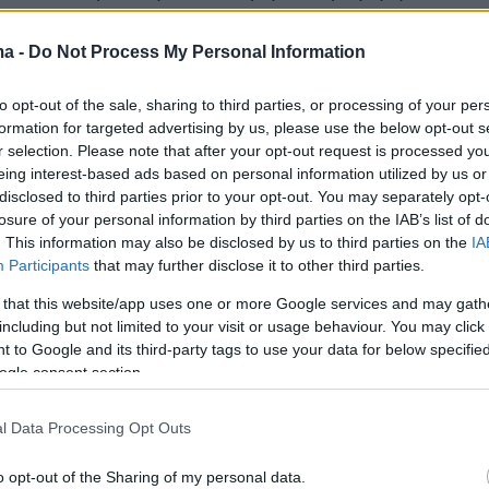
 τις συγκεκριμένες ιδεοπολιτικές συνιστώσες,
και εδράζεται σε μια λογική λίγο πιο αριστερή
ma -
Do Not Process My Personal Information
 ευρύτερα ο ΣΥΡΙΖΑ εκφράζει όμως δεν νομί
to opt-out of the sale, sharing to third parties, or processing of your per
άνεια έχει απωλεσθεί μέσα από την παρουσία
formation for targeted advertising by us, please use the below opt-out s
όμμα».
r selection. Please note that after your opt-out request is processed y
eing interest-based ads based on personal information utilized by us or
disclosed to third parties prior to your opt-out. You may separately opt-
 φοβάται ότι στην Κεντρική Επιτροπή του
losure of your personal information by third parties on the IAB’s list of
άρξει διάσπαση, απάντησε ότι «πάντα
. This information may also be disclosed by us to third parties on the
IA
ίνδυνος αλλά δεν νομίζω ότι έχει
Participants
that may further disclose it to other third parties.
κά διασπάσεως, μια μερική αποκόλληση ή
 that this website/app uses one or more Google services and may gath
οιων στελεχών μπορεί να υπάρξει, δεν θα το
including but not limited to your visit or usage behaviour. You may click 
 to Google and its third-party tags to use your data for below specifi
κόμα και αν συμβεί μπορεί να δράσει και
ogle consent section.
l Data Processing Opt Outs
ν περισσεύει κανένας στην πολύ μεγάλη
νάταξης που σχεδιάζουμε και πρέπει να
o opt-out of the Sharing of my personal data.