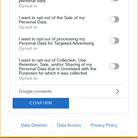
personal data.
και το νομοσχέδιο αυτό με τις διατάξεις που
grant or deny consent to Google and its third-party tags to
Opted In
προβλέπει το αποδεικνύει πέρα από κάθε
use your data for below specified purposes in below Google
consent section.
αμφιβολία.
I want to opt-out of the Sale of my
Personal Data.
-----
Opted In
I want to opt-out of processing my
Την Παρασκευή κατατέθηκε στη Βουλή, μετά
Personal Data for Targeted Advertising.
Opted In
την ολοκλήρωση της δημόσιας διαβούλευσης,
το νομοσχέδιο του Υπουργείου Εθνικής
I want to opt-out of Collection, Use,
Retention, Sale, and/or Sharing of my
Οικονομίας και Οικονομικών για τη διαφάνεια
Personal Data that Is Unrelated with the
Purposes for which it was collected.
και την καταπολέμηση της φοροδιαφυγής μέσα
Opted In
από ψηφιακές πλατφόρμες. Το νομοσχέδιο
προβλέπει ρυθμίσεις με τις οποίες οι ψηφιακές
Google consents
πλατφόρμες υποχρεώνονται να διαβιβάζουν
CONFIRM
στην ΑΑΔΕ τα δεδομένα των συναλλαγών που
πραγματοποιούν οι χρήστες τους,
διασταυρώσεις στοιχείων και πρόβλεψη για
Data Deletion
Data Access
Privacy Policy
κοινούς και ταυτόχρονους ελέγχους με τις
φορολογικές αρχές των άλλων κρατών – μελών