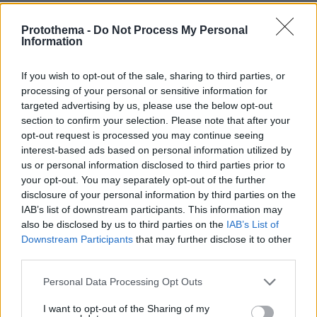
έχουν ήδη ξεκινήσει.
Protothema -
Do Not Process My Personal
Information
-----
Από την Παρασκευή έχει τεθεί σε δημόσια
If you wish to opt-out of the sale, sharing to third parties, or
νέο νομοσχέδιο του
διαβούλευση το
processing of your personal or sensitive information for
Υπουργείου Εργασίας
και Κοινωνικής
targeted advertising by us, please use the below opt-out
Ασφάλισης το οποίο με μια σειρά ρυθμίσεων
section to confirm your selection. Please note that after your
opt-out request is processed you may continue seeing
στοχεύει στην διαφάνεια στις εργασιακές
interest-based ads based on personal information utilized by
σχέσεις, στην αντιμετώπιση της «μαύρης» και
us or personal information disclosed to third parties prior to
αδήλωτης ή υποδηλωμένης εργασίας, την
your opt-out. You may separately opt-out of the further
προστασία των δικαιωμάτων των εργαζομένων
disclosure of your personal information by third parties on the
και την στήριξή τους σε ένα διαρκώς
IAB’s list of downstream participants. This information may
also be disclosed by us to third parties on the
IAB’s List of
εξελισσόμενο εργασιακό περιβάλλον.
Downstream Participants
that may further disclose it to other
third parties.
Η προστασία των εργαζομένων και των
Please note that this website/app uses one or more Google
Personal Data Processing Opt Outs
εργασιακών τους δικαιωμάτων είναι ζητήματα
services and may gather and store information including but
ύψιστης προτεραιότητας για την Κυβέρνηση
not limited to your visit or usage behaviour. You may click to
I want to opt-out of the Sharing of my