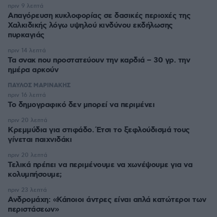
πριν 9 λεπτά
Απαγόρευση κυκλοφορίας σε δασικές περιοχές της
Χαλκιδικής λόγω υψηλού κινδύνου εκδήλωσης
πυρκαγιάς
πριν 14 λεπτά
Τα σνακ που προστατεύουν την καρδιά – 30 γρ. την
ημέρα αρκούν
ΠΑΥΛΟΣ ΜΑΡΙΝΑΚΗΣ
πριν 16 λεπτά
Το δημογραφικό δεν μπορεί να περιμένει
πριν 20 λεπτά
Κρεμμύδια για στιφάδο. Έτσι το ξεφλούδισμά τους
γίνεται παιχνιδάκι
πριν 20 λεπτά
Τελικά πρέπει να περιμένουμε να χωνέψουμε για να
κολυμπήσουμε;
πριν 23 λεπτά
Ανδρομάχη: «Κάποιοι άντρες είναι απλά κατώτεροι των
περιστάσεων»