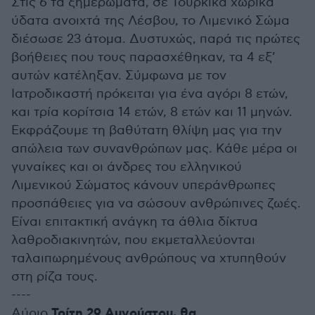
Στις 6 τα ξημερώματα, σε Τουρκικά χωρικά
ύδατα ανοιχτά της Λέσβου, το Λιμενικό Σώμα
διέσωσε 23 άτομα. Δυστυχώς, παρά τις πρώτες
βοήθειες που τους παρασχέθηκαν, τα 4 εξ’
αυτών κατέληξαν. Σύμφωνα με τον
Ιατροδικαστή πρόκειται για ένα αγόρι 8 ετών,
και τρία κορίτσια 14 ετών, 8 ετών και 11 μηνών.
Εκφράζουμε τη βαθύτατη θλίψη μας για την
απώλεια των συνανθρώπων μας. Κάθε μέρα οι
γυναίκες και οι άνδρες του ελληνικού
Λιμενικού Σώματος κάνουν υπεράνθρωπες
προσπάθειες για να σώσουν ανθρώπινες ζωές.
Είναι επιτακτική ανάγκη τα άθλια δίκτυα
λαθροδιακινητών, που εκμεταλλεύονται
ταλαιπωρημένους ανθρώπους να χτυπηθούν
στη ρίζα τους.
----
Τρίτη 29 Αυγούστου, θα
Αύριο