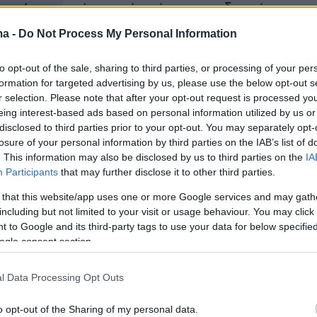
ροφό της
ανέφερε ότι είναι «συνιδρυτής» της
υθερίας» και ισχυρίστηκε ότι πολλοί υποψήφιο
ma -
Do Not Process My Personal Information
 προσπάθησαν να τον πείσουν να κατέβει στι
to opt-out of the sale, sharing to third parties, or processing of your per
formation for targeted advertising by us, please use the below opt-out s
r selection. Please note that after your opt-out request is processed y
eing interest-based ads based on personal information utilized by us or
ταντοπούλου υποστήριξε, επίσης, ότι οι πρώτο
disclosed to third parties prior to your opt-out. You may separately opt-
losure of your personal information by third parties on the IAB’s list of
οψήφιοι που βγήκαν στις εκλογές της 21ης
. This information may also be disclosed by us to third parties on the
IA
ροδοτήθηκαν αλφαβητικά».
Participants
that may further disclose it to other third parties.
 that this website/app uses one or more Google services and may gath
ίο η κυρία Κωνσταντοπούλο τόνισε ότι
«η
including but not limited to your visit or usage behaviour. You may click 
ς της «Πλεύσης Ελευθερίας» τρομάζει τα
 to Google and its third-party tags to use your data for below specifi
ogle consent section.
 συστήματος»
, ενώ ανάφερε ότι
«Είμαστε το
που μιλάει για αγάπη»
.
l Data Processing Opt Outs
r(eexbs1jkdkewvzn, v-ctag6rhmfujd)
o opt-out of the Sharing of my personal data.