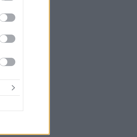
με
ίς
ΚΕ