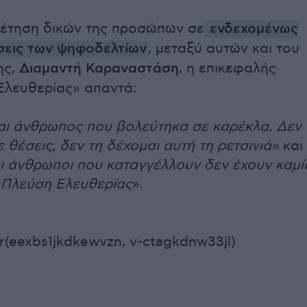
θέτηση δικών της προσώπων σε
ενδεχομένως
σεις των ψηφοδελτίων
, μεταξύ αυτών και του
ης,
Διαμαντή Καραναστάση
, η επικεφαλής
Ελευθερίας» απαντά:
αι άνθρωπος που βολεύτηκα σε καρέκλα. Δεν
 θέσεις, δεν τη δέχομαι αυτή τη ρετσινιά»
και
ι άνθρωποι που καταγγέλλουν δεν έχουν καμί
 Πλεύση Ελευθερίας
».
r(eexbs1jkdkewvzn, v-ctagkdnw33jl)