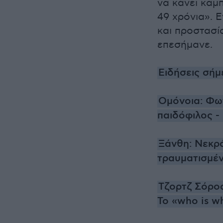
να κάνει καμπ
49 χρόνια». 
και προστασία
επεσήμανε.
Ειδήσεις σήμ
Ομόνοια: Φωτ
παιδόφιλος - 
Ξάνθη: Νεκρά
τραυματισμέ
Τζορτζ Σόρος
Το «who is w