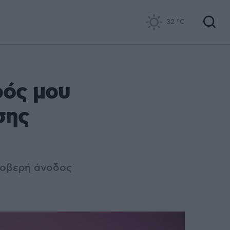
32
°C
ός μου
σης
φοβερή άνοδος