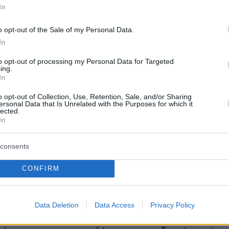
In
o opt-out of the Sale of my Personal Data.
In
to opt-out of processing my Personal Data for Targeted
ing.
υ το είναι στους πολίτες, εφαρμόζουμε την
In
ανοιχτής πόρτας», είπε χαρακτηριστικά.
o opt-out of Collection, Use, Retention, Sale, and/or Sharing
ersonal Data that Is Unrelated with the Purposes for which it
lected.
ντοπούλου υποστήριξε, τέλος, ότι τα άλλα
In
ουν ακόμη και τα συνθήματα της Πλεύσης
Συγκεκριμένα, «από το 2019 λέγαμε "δεν κοιτά
consents
ύτε αριστερά, κοιτάμε μπροστά". Ο κ.
CONFIRM
άνει καμπάνια λέγοντας "μόνο μπροστά". Από
αμε το "δικαιοσύνη για όλους", ο κ. Τσίπρας
α λέγοντας "δικαιοσύνη παντού". Λέμε ότι εμε
Data Deletion
Data Access
Privacy Policy
 αντιπολίτευση και τώρα ακούμε ξαφνικά το Κ