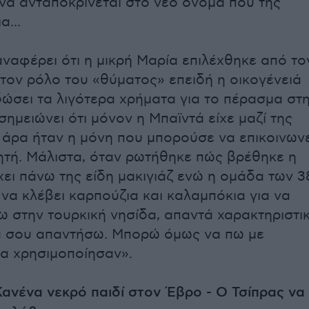
α ανταποκρίνεται στο νέο όνομα που της
...
ναφέρει ότι η μικρή Μαρία επιλέχθηκε από το
α τον ρόλο του «θύματος» επειδή η οικογένειά
 δώσει τα λιγότερα χρήματα για το πέρασμα στ
ημειώνει ότι μόνον η Μπαϊντά είχε μαζί της
 άρα ήταν η μόνη που μπορούσε να επικοινωνε
νητή. Μάλιστα, όταν ρωτήθηκε πώς βρέθηκε η
χει πάνω της είδη μακιγιάζ ενώ η ομάδα των 3
να κλέβει καρπούζια και καλαμπόκια για να
ω στην τουρκική νησίδα, απαντά χαρακτηριστικ
α σου απαντήσω. Μπορώ όμως να πω με
τα χρησιμοποίησαν».
ανένα νεκρό παιδί στον Έβρο - Ο Τσίπρας να