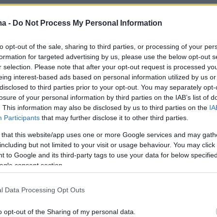
ma -
Do Not Process My Personal Information
τιά» έριξε, μάλιστα, Σύρος ο οποίος ήταν στη
to opt-out of the sale, sharing to third parties, or processing of your per
8 και
με την κατάθεση που φέρεται να έχει
formation for targeted advertising by us, please use the below opt-out s
διεύθυνση Αλλοδαπών Θεσσαλονίκης
r selection. Please note that after your opt-out request is processed y
eing interest-based ads based on personal information utilized by us or
τα fake news για την «μικρή Μαρία»
.
disclosed to third parties prior to your opt-out. You may separately opt-
losure of your personal information by third parties on the IAB’s list of
ωτιά για τους 38 στον Έβρο
. This information may also be disclosed by us to third parties on the
IA
Participants
that may further disclose it to other third parties.
 that this website/app uses one or more Google services and may gath
 στην Καθημερινή ότι μετά από μία αποτυχημέ
including but not limited to your visit or usage behaviour. You may click 
α περάσουν σε ελληνικό έδαφος και αφού
 to Google and its third-party tags to use your data for below specifi
μέρες σε τουρκική νησίδα στον
Έβρο
ogle consent section.
 το «σήμα» του διακινητή για να επιχειρήσουν
αση του ποταμού,
η «περίφημη» Μπαϊντά
, ο
l Data Processing Opt Outs
οίας δεν έχει ακόμα ξεκαθαριστεί, τους
o opt-out of the Sharing of my personal data.