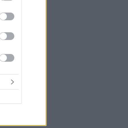
ν
ς.
αι
ις