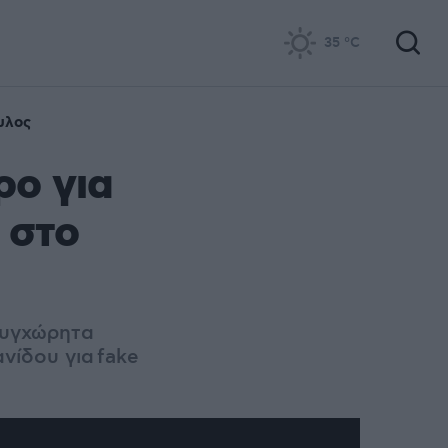
35
°C
υλος
ρο για
 στο
συγχώρητα
νίδου για fake