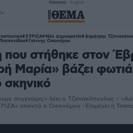
Ελληνικά
English
δα
αστευτικό
ΣΥΡΙΖΑ
Νέα Δημοκρατία
Δημήτρης Τζανακόπο
Τσαπανίδου
Γιάννης Οικονόμου
 που στήθηκε στον Έβ
ρή Μαρία» βάζει φωτιά
ό σκηνικό
σουμε συγγνώμη;» λέει ο Τζανακόπουλος - «Α
ΡΙΖΑ» απαντά ο Οικονόμου - Επιμένει η Τσαπα