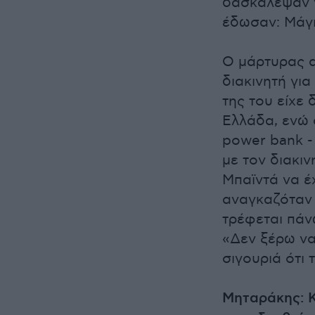
δασκάλεψαν ν
έδωσαν: Μάγια
Ο μάρτυρας α
διακινητή γι
της του είχε
Ελλάδα, ενώ σ
power bank -
με τον διακι
Μπαϊντά να έ
αναγκαζόταν 
τρέφεται πάν
«Δεν ξέρω ν
σιγουριά ότι 
Μηταράκης: Κ