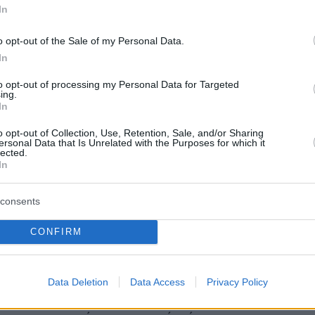
 ιδέα του: να βάψουν ένα παιδί έτσι ώστε να
In
ρό από τσίμπημα σκορπιού για να προκαλέσου
νηση, προκειμένου να πετύχουν τον σκοπό του
o opt-out of the Sale of my Personal Data.
In
ερε το μικρό κορίτσι, τη Μαρία, δίπλα στο
to opt-out of processing my Personal Data for Targeted
ing.
καθόμουν», αναφέρει ο Σύρος και προσθέτει:
In
ι η μητέρα του ήταν λίγο πιο μακριά. Το
o opt-out of Collection, Use, Retention, Sale, and/or Sharing
έδαφος, του έβαψε λίγο το χέρι και το πόδι κ
ersonal Data that Is Unrelated with the Purposes for which it
lected.
γο φαγητό δίπλα στα χείλη ώστε να μοιάζει
In
τά το φωτογράφησε με το κινητό και έστειλε τ
 Δεν ξέρω πού».
consents
CONFIRM
ύρος πρόσφυγας σημειώνει ότι στη συνέχεια,
ικρή και της έκοψαν τα μαλλιά ώστε να μην
Data Deletion
Data Access
Privacy Policy
ο παιδί στην γνωστή φωτογραφία και την