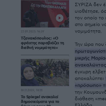
ΣΥΡΙΖΑ δεν έ
υιοθέτησε, ό
τον οποίο το
στο σημείο να
νομιμότητα.
22.01.2023, 16:39
Τζανακόπουλος: «Ο
φράχτης παραβιάζει τη
Την ώρα που
διεθνή νομιμότητα»
πρωταγωνίστ
μικρής Μαρία
ανακαλώντας
έγκυρη ελβετ
αποκαλύπτει
«πρόσωπο» τ
18.11.2022, 14:18
την Κουμουνδ
Το Spiegel ανακαλεί
διάθεση «mea
δημοσιεύματα για το
Ελλάδα.