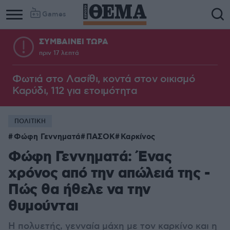
Games
ΣΥΜΒΑΙΝΕΙ ΤΩΡΑ
πριν 17 λεπτά
Φωτιά στο Λασίθι, κοντά στον οικισμό
Καρύδι, 112 για ετοιμότητα
ΠΟΛΙΤΙΚΗ
Φώφη Γεννηματά
ΠΑΣΟΚ
Καρκίνος
Φώφη Γεννηματά: Ένας
χρόνος από την απώλειά της -
Πώς θα ήθελε να την
θυμούνται
Η πολυετής, γενναία μάχη με τον καρκίνο και η