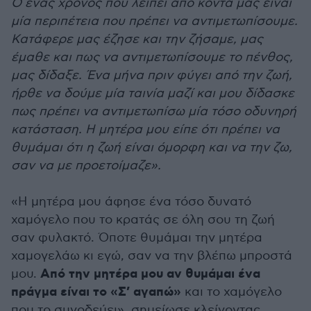
Ο ένας χρόνος που λείπει από κοντά μας είναι
μία περιπέτεια που πρέπει να αντιμετωπίσουμε.
Κατάφερε μας έζησε και την ζήσαμε, μας
έμαθε και πως να αντιμετωπίσουμε το πένθος,
μας δίδαξε. Ένα μήνα πριν φύγει από την ζωή,
ήρθε να δούμε μία ταινία μαζί και μου δίδασκε
πως πρέπει να αντιμετωπίσω μία τόσο οδυνηρή
κατάσταση. Η μητέρα μου είπε ότι πρέπει να
θυμάμαι ότι η ζωή είναι όμορφη και να την ζω,
σαν να με προετοίμαζε».
«Η μητέρα μου άφησε ένα τόσο δυνατό
χαμόγελο που το κρατάς σε όλη σου τη ζωή
σαν φυλακτό. Όποτε θυμάμαι την μητέρα
χαμογελάω κι εγώ, σαν να την βλέπω μπροστά
Από την μητέρα μου αν θυμάμαι ένα
μου.
πράγμα είναι το «Σ’ αγαπώ»
και το χαμόγελο
που το συνοδεύει», σημείωσε κλείνοντας.