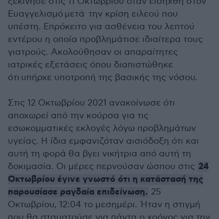
ξεκίνησε στις 11 Οκτωβρίου όταν εισήχθη στον
Ευαγγελισμό μετά την κρίση ειλεού που
υπέστη. Επρόκειτο για ασθένεια του λεπτού
εντέρου η οποία προβλημάτισε ιδιαίτερα τους
γιατρούς. Ακολούθησαν οι απαραίτητες
ιατρικές εξετάσεις όπου διαπιστώθηκε
ότι υπήρχε υποτροπή της βασικής της νόσου.
Στις 12 Οκτωβρίου 2021 ανακοίνωσε ότι
αποχωρεί από την κούρσα για τις
εσωκομματικές εκλογές λόγω προβλημάτων
υγείας. Η ίδια εμφανιζόταν αισιόδοξη ότι και
αυτή τη φορά θα βγει νικήτρια από αυτή τη
24
δοκιμασία. Οι μέρες περνούσαν ώσπου στις
Οκτωβρίου έγινε γνωστό ότι η κατάστασή της
παρουσίασε ραγδαία επιδείνωση.
25
Οκτωβρίου, 12:04 το μεσημέρι. Ήταν η στιγμή
που θα σταματούσε για πάντα ο χρόνος για την