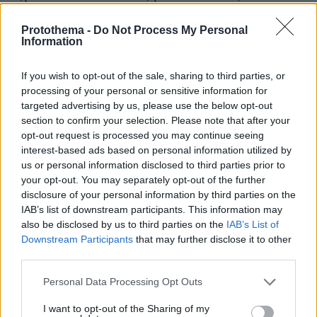
μίλησε και για την απώλεια των γονιών της, οι
οποίοι έφυγαν από τη ζωή νικημένοι από τον
Protothema -
Do Not Process My Personal
καρκίνο.
«Η μητέρα μου αρρώστησε πρώτη,
Information
ήταν 44 ετών, έζησε 10 χρόνια πολεμώντας τον
If you wish to opt-out of the sale, sharing to third parties, or
καρκίνο, δεν σταμάτησε σχεδόν καθόλου να
processing of your personal or sensitive information for
κάνει θεραπείες, ήμασταν συνέχεια στα
targeted advertising by us, please use the below opt-out
νοσοκομεία και ενώ αντιμετωπίζαμε αυτό το
section to confirm your selection. Please note that after your
πρόβλημα με τη μητέρα μου, δυστυχώς στην
opt-out request is processed you may continue seeing
interest-based ads based on personal information utilized by
πορεία αρρώστησε και ο πατέρας μου.
us or personal information disclosed to third parties prior to
your opt-out. You may separately opt-out of the further
disclosure of your personal information by third parties on the
IAB’s list of downstream participants. This information may
also be disclosed by us to third parties on the
IAB’s List of
Downstream Participants
that may further disclose it to other
third parties.
Νομίζω ότι επηρεάστηκαν και οι δύο πάρα πολύ
Please note that this website/app uses one or more Google
Personal Data Processing Opt Outs
από αυτή την εξέλιξη. Τους χάσαμε μέσα σε 7
services and may gather and store information including but
not limited to your visit or usage behaviour. You may click to
I want to opt-out of the Sharing of my
μήνες και τους δύο. Μετά από αρκετά χρόνια,