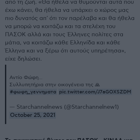
από τη ζωή. «Θα ήθελα να θυμούνται αυτά που
έχω κάνει, θα ήθελα να υπάρχει ο χώρος μας
πιο δυνατός απ' ότι τον παρέλαβα και θα ήθελα
να μπορώ να κοιτάζω και τα στελέχη του
ΠΑΣΟΚ αλλά και τους Έλληνες πολίτες στα
μάτια, να κοιτάζω κάθε Ελληνίδα και κάθε
Έλληνα και να ξέρω ότι αυτούς υπηρέτησα»,
είχε δηλώσει.
Αντίο Φώφη...
Συλλυπητήρια στην οικογένεια της 🙏
#φωφη_γεννηματα
pic.twitter.com/J7aGOXSZDM
— Starchannelnews (@Starchannelnew1)
October 25, 2021