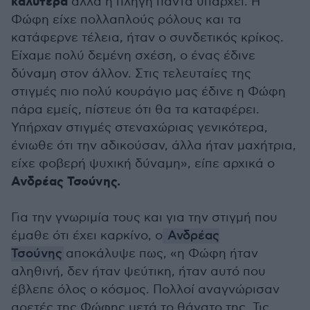
καλύτερα
άλλα η πληγή πάντα υπάρχει. Η
Φώφη είχε πολλαπλούς ρόλους και τα
κατάφερνε τέλεια, ήταν ο συνδετικός κρίκος.
Είχαμε πολύ δεμένη σχέση, ο ένας έδινε
δύναμη στον άλλον. Στις τελευταίες της
στιγμές πιο πολύ κουράγιο μας έδινε η Φώφη
πάρα εμείς, πίστευε ότι θα τα καταφέρει.
Υπήρχαν στιγμές στεναχώριας γενικότερα,
ένιωθε ότι την αδικούσαν, άλλα ήταν μαχήτρια,
είχε φοβερή ψυχική δύναμη», είπε αρχικά ο
Ανδρέας Τσούνης.
Για την γνωριμία τους και για την στιγμή που
έμαθε ότι έχει καρκίνο, ο
Ανδρέας
Τσούνης
αποκάλυψε πως, «η Φώφη ήταν
αληθινή, δεν ήταν ψεύτικη, ήταν αυτό που
έβλεπε όλος ο κόσμος. Πολλοί αναγνώρισαν
αρετές της Φώφης μετά το θάνατο της. Τις