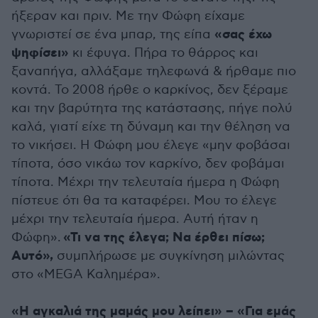
ήξεραν και πριν. Με την Φώφη είχαμε
«σας έχω
γνωριστεί σε ένα μπαρ, της είπα
ψηφίσει»
κι έφυγα. Πήρα το θάρρος και
ξαναπήγα, αλλάξαμε τηλεφωνά & ήρθαμε πιο
κοντά. Το 2008 ήρθε ο καρκίνος, δεν ξέραμε
και την βαρύτητα της κατάστασης, πήγε πολύ
καλά, γιατί είχε τη δύναμη και την θέληση να
το νικήσει. Η Φώφη μου έλεγε «μην φοβάσαι
τίποτα, όσο νικάω τον καρκίνο, δεν φοβάμαι
τίποτα. Μέχρι την τελευταία ήμερα η Φώφη
πίστευε ότι θα τα καταφέρει. Μου το έλεγε
μέχρι την τελευταία ήμερα. Αυτή ήταν η
«Τι να της έλεγα; Να έρθει πίσω;
Φώφη».
Αυτό»,
συμπλήρωσε με συγκίνηση μιλώντας
στο «MEGA Καλημέρα».
«Η αγκαλιά της μαμάς μου λείπει» – «Για εμάς