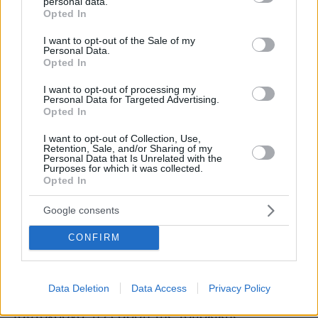
ΣΥΡΙΖΑ-ΠΣ.
personal data.
grant or deny consent to Google and its third-party tags to
Opted In
use your data for below specified purposes in below Google
consent section.
Μηνύματα από τη Λέσβο
I want to opt-out of the Sale of my
Personal Data.
Opted In
Εκτός από τις επόμενες κινήσεις, με ιδιαίτερη
I want to opt-out of processing my
προσοχή φαίνεται πως επεξεργάστηκε η
Personal Data for Targeted Advertising.
Κουμουνδούρου και τα αποτελέσματα της
Opted In
κάλπης
της 15ης Μαΐου. Στα συμπεράσματα της
I want to opt-out of Collection, Use,
μεγάλης εκλογικής ημέρας για τον ΣΥΡΙΖΑ-ΠΣ,
Retention, Sale, and/or Sharing of my
Personal Data that Is Unrelated with the
ξεχωρίζει το υψηλότατο ποσοστό συμμετοχής,
Purposes for which it was collected.
Opted In
αλλά και ο μεγάλος αριθμός νέων μελών που
εντάχθηκαν στο κόμμα της αξιωματικής
Google consents
Λέσβο
αντιπολίτευσης από τη
, δεδομένα που
CONFIRM
οδήγησαν τον Πρόεδρο του κόμματος να
διήμερη περιοδεία, σήμερα
πραγματοποιήσει
και αύριο, στην περιοχή
.
Data Deletion
Data Access
Privacy Policy
Ταυτόχρονα, η έξαρση της τουρκικής