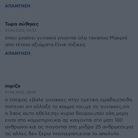
ΑΠΑΝΤΗΣΗ
Τωρα σώθηκες
01.06.2022, 09:52
όπου μπαίνει γυναικα γίνονται ολα ταναπου.Μακριά
απο τέτοια αξιώματα.Είναι τοξικες.
ΑΠΑΝΤΗΣΗ
συριζα
01.06.2022, 09:47
ο τσιπρας εβαλε γυναικες στην ηγετικη ομαδα,επειδη
πιστευει οτι αλλαξε το κομμα του,με τις γυναικες,οτι
ο λαος αυτο ηθελε,την κυρια δουρου,που ολη μερα
ειναι στο κομωτηριο,και ας καιγονται στο ματι 100
ανθρωποι και ας πνιγονται στη μνδρα 25 ανθρωποι,για
τις αλλες δεν ξερω τιποτα,γιατι,ειναι το απολυτο