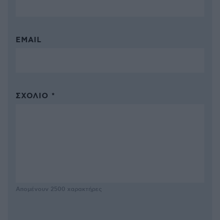
EMAIL
ΣΧΌΛΙΟ *
Απομένουν
2500
χαρακτήρες