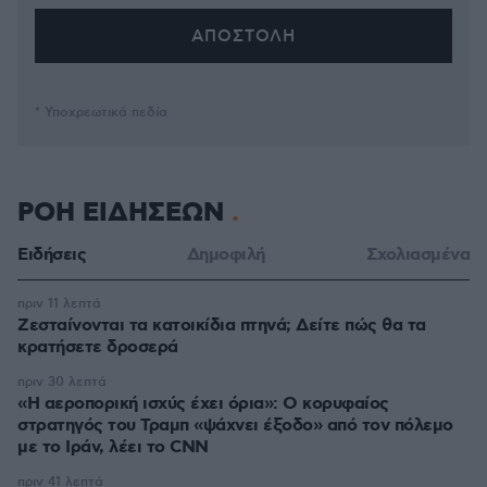
* Υποχρεωτικά πεδία
ΡΟΗ ΕΙΔΗΣΕΩΝ
Ειδήσεις
Δημοφιλή
Σχολιασμένα
πριν 11 λεπτά
Ζεσταίνονται τα κατοικίδια πτηνά; Δείτε πώς θα τα
κρατήσετε δροσερά
πριν 30 λεπτά
«Η αεροπορική ισχύς έχει όρια»: Ο κορυφαίος
στρατηγός του Τραμπ «ψάχνει έξοδο» από τον πόλεμο
με το Ιράν, λέει το CNN
πριν 41 λεπτά