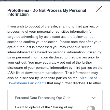
ζωή και στη καθημερινότητά του η νίκη του
ΣΥΡΙΖΑ ΠΣ και η προοδευτική κυβέρνηση»
Protothema -
Do Not Process My Personal
Information
περιέγραψε χαρακτηριστικά ο Πρόεδρος του
ΣΥΡΙΖΑ-ΠΣ.
If you wish to opt-out of the sale, sharing to third parties, or
processing of your personal or sensitive information for
Ειδικά για την νεολαία, η οποία αποτελεί
targeted advertising by us, please use the below opt-out
προνομιακό εκλογικό ακροατήριο για την
section to confirm your selection. Please note that after your
αξιωματική αντιπολίτευση, ο κ. Τσίπρας
opt-out request is processed you may continue seeing
interest-based ads based on personal information utilized by
προανήγγειλε δύο μεγάλες εκδηλώσεις της
us or personal information disclosed to third parties prior to
νεολαίας του κόμματος στα τέλη Αυγούστου,
your opt-out. You may separately opt-out of the further
τόσο στην Αθήνα, όσο και στη Θεσσαλονίκη,
disclosure of your personal information by third parties on the
δίνοντας ιδιαίτερη πολιτική βαρύτητα στο
IAB’s list of downstream participants. This information may
also be disclosed by us to third parties on the
IAB’s List of
νεανικό κοινό. Σε μηνιαία βάση θα συνεδριάζει
Downstream Participants
that may further disclose it to other
και η Πολιτική Γραμματεία του κόμματος, ενώ
third parties.
χρεώσεις καθηκόντων θα υπάρξουν σε όλα τα
Please note that this website/app uses one or more Google
μέλη της, όπως και στα μέλη της Κεντρικής
Personal Data Processing Opt Outs
services and may gather and store information including but
Επιτροπής, σύμφωνα με τον Πρόεδρο του
not limited to your visit or usage behaviour. You may click to
I want to opt-out of the Sharing of my