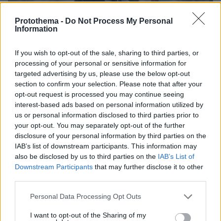
Protothema -
Do Not Process My Personal
Information
If you wish to opt-out of the sale, sharing to third parties, or
processing of your personal or sensitive information for
targeted advertising by us, please use the below opt-out
section to confirm your selection. Please note that after your
opt-out request is processed you may continue seeing
interest-based ads based on personal information utilized by
us or personal information disclosed to third parties prior to
your opt-out. You may separately opt-out of the further
disclosure of your personal information by third parties on the
IAB’s list of downstream participants. This information may
also be disclosed by us to third parties on the
IAB’s List of
Downstream Participants
that may further disclose it to other
third parties.
Να βάλουν «πλάτη» οι παραγωγοί ενέργειας
Please note that this website/app uses one or more Google
Personal Data Processing Opt Outs
services and may gather and store information including but
«Αλλά πλάτη πρέπει να βάλουν και οι
not limited to your visit or usage behaviour. You may click to
I want to opt-out of the Sharing of my
επιχειρήσεις, οι οποίες έχουν στηριχθεί πολύ