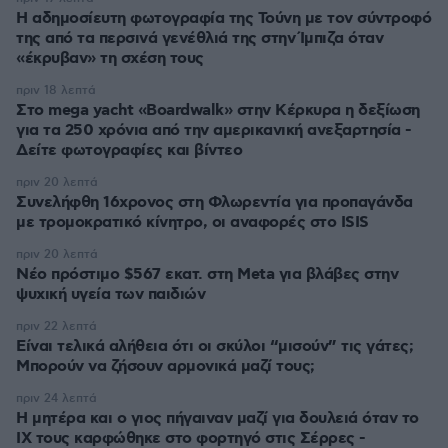
Η αδημοσίευτη φωτογραφία της Τούνη με τον σύντροφό
της από τα περσινά γενέθλιά της στην Ίμπιζα όταν
«έκρυβαν» τη σχέση τους
πριν 18 λεπτά
Στο mega yacht «Boardwalk» στην Κέρκυρα η δεξίωση
για τα 250 χρόνια από την αμερικανική ανεξαρτησία -
Δείτε φωτογραφίες και βίντεο
πριν 20 λεπτά
Συνελήφθη 16χρονος στη Φλωρεντία για προπαγάνδα
με τρομοκρατικό κίνητρο, οι αναφορές στο ISIS
πριν 20 λεπτά
Νέο πρόστιμο $567 εκατ. στη Meta για βλάβες στην
ψυχική υγεία των παιδιών
πριν 22 λεπτά
Είναι τελικά αλήθεια ότι οι σκύλοι “μισούν” τις γάτες;
Μπορούν να ζήσουν αρμονικά μαζί τους;
πριν 24 λεπτά
Η μητέρα και ο γιος πήγαιναν μαζί για δουλειά όταν το
ΙΧ τους καρφώθηκε στο φορτηγό στις Σέρρες -