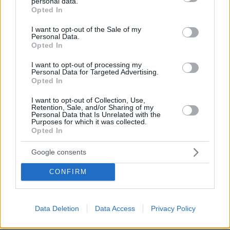
personal data.
grant or deny consent to Google and its third-party tags to
Opted In
από την κυβέρνηση κατά τη διάρκεια της
use your data for below specified purposes in below Google
πανδημίας και γι' αυτό προσδιόρισα με
consent section.
I want to opt-out of the Sale of my
Personal Data.
απόλυτη σαφήνεια ότι τα όποια υπερκέρδη
Opted In
υπάρχουν από την αγορά της ηλεκτρικής
ενέργειας θα πρέπει ουσιαστικά να
I want to opt-out of processing my
Personal Data for Targeted Advertising.
επιστραφούν στους πολίτες μέσω μίας
Opted In
έκτακτης φορολόγησης ύψους 90%.
I want to opt-out of Collection, Use,
Αναμένουμε από τη ΡΑΕ, η οποία είναι και η
Retention, Sale, and/or Sharing of my
Personal Data that Is Unrelated with the
μόνη που γνωρίζει πλήρως τη λειτουργία της
Purposes for which it was collected.
Opted In
αγοράς, τις προτάσεις και τις εισηγήσεις της
εντός του επόμενου μήνα», τόνισε ο
Google consents
πρωθυπουργός.
CONFIRM
Θα σαρώσουμε τα γραφειοκρατικά εμπόδια για
την επιτάχυνση της μεταβολής στην πράσινη
Data Deletion
Data Access
Privacy Policy
ενέργεια