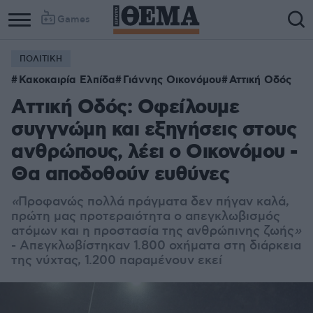
Games
ΠΟΛΙΤΙΚΗ
Column
Column
Κακοκαιρία Ελπίδα
Γιάννης Οικονόμου
Αττική Οδός
1
2
Αττική Οδός: Οφείλουμε
συγγνώμη και εξηγήσεις στους
ανθρώπους, λέει ο Οικονόμου -
Θα αποδοθούν ευθύνες
«
Προφανώς πολλά πράγματα δεν πήγαν καλά,
πρώτη μας προτεραιότητα ο απεγκλωβισμός
ατόμων και η προστασία της ανθρώπινης ζωής
»
- Απεγκλωβίστηκαν 1.800 οχήματα στη διάρκεια
της νύχτας, 1.200 παραμένουν εκεί