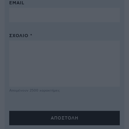
EMAIL
ΣΧΌΛΙΟ *
Απομένουν
2500
χαρακτήρες