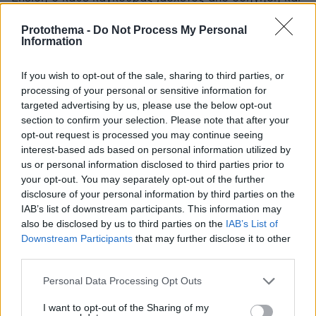
μέτρα προστασίας, ο ελληναρας που όλα τα ξέρει
,όλα τα καταφέρνει, αποφασισε να παει να παίξει στα
Protothema -
Do Not Process My Personal
Information
χιόνια και να κανει τον μάγκα, αφού την πάτησε σαν
άσχετος που είναι στην πραγματικοτητα ζητάει και τα
ρέστα.Ουστ ρε!!!!
If you wish to opt-out of the sale, sharing to third parties, or
processing of your personal or sensitive information for
ΑΠΑΝΤΗΣΗ
targeted advertising by us, please use the below opt-out
section to confirm your selection. Please note that after your
ουστ
opt-out request is processed you may continue seeing
25.01.2022, 12:20
interest-based ads based on personal information utilized by
κυριε εισοδηματια, σε αυτη τη χωρα υπαρχουν και
us or personal information disclosed to third parties prior to
ανθωποι εργαζομενοι ΓΙΑ ΝΑ ΠΑΡΑΓΟΥΝ ΤΑ
your opt-out. You may separately opt-out of the further
μερισματα που εσυ παίρνεις χωρις να κανεις
disclosure of your personal information by third parties on the
τιποτα.
IAB’s list of downstream participants. This information may
also be disclosed by us to third parties on the
IAB’s List of
ΑΠΑΝΤΗΣΗ
Downstream Participants
that may further disclose it to other
third parties.
ΓΕΩΡΓΙΟΣ
Please note that this website/app uses one or more Google
25.01.2022, 11:15
Personal Data Processing Opt Outs
services and may gather and store information including but
Καθήκον του CEO είναι να βγάζει μερίσματα για τους
not limited to your visit or usage behaviour. You may click to
I want to opt-out of the Sharing of my
διαπλεκόμενους όχι να απεγκλωβίζει γέρους στα