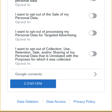
personal data.
grant or deny consent to Google and its third-party tags to
χιόνια
Opted In
use your data for below specified purposes in below Google
ΑΠΑΝΤΗΣΗ
consent section.
I want to opt-out of the Sale of my
Personal Data.
Opted In
I want to opt-out of processing my
Personal Data for Targeted Advertising.
προς ναυτιλομένους σχολιαστές
Opted In
25.01.2022, 10:28
I want to opt-out of Collection, Use,
Κανείς από τους μέχρι και σήμερα κυβερνώντες δεν
Retention, Sale, and/or Sharing of my
παρουσίασε ως επιλογή την δημιουργία υποδομών ,
Personal Data that Is Unrelated with the
Purposes for which it was collected.
απόκτηση μέσων και την επάρκεια προσωπικού σε
Opted In
όλους τους τομείς της πολιτικής προστασίας . Ολοι
αυτοί έχουν ως επιλογή την κατεύθυνση "ελάχιστες
Google consents
δαπάνες στην ΠΠ διότι δεν υπάρχει όφελος
κερδοφορίας" . Ολοι τους κυβέρνησαν με την ψήφο
CONFIRM
του κυρίαρχου(;) λαού .Προς τι η γκρίνια και τα
αναθέματα ;;
ΑΠΑΝΤΗΣΗ
Data Deletion
Data Access
Privacy Policy