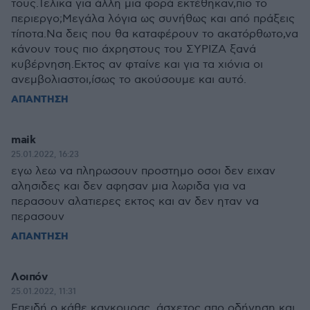
τους.Τελικα για άλλη μια φορά εκτέθηκαν,πιο το
περιεργο;Μεγάλα λόγια ως συνήθως και από πράξεις
τίποτα.Να δεις που θα καταφέρουν το ακατόρθωτο,να
κάνουν τους πιο άχρηστους του ΣΥΡΙΖΑ ξανά
κυβέρνηση.Εκτος αν φταίνε και για τα χιόνια οι
ανεμβολιαστοι,ίσως το ακούσουμε και αυτό.
ΑΠΑΝΤΗΣΗ
maik
25.01.2022, 16:23
εγω λεω να πληρωσουν προστημο οσοι δεν ειχαν
αλησιδες και δεν αφησαν μια λωριδα για να
περασουν αλατιερες εκτος και αν δεν ηταν να
περασουν
ΑΠΑΝΤΗΣΗ
Λοιπόν
25.01.2022, 11:31
Επειδή ο κάθε καγκουρας ,άσχετος απο οδήγηση και