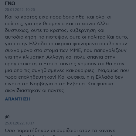
ΓΝΩ
25.01.2022, 10:25
Και το κρατος ειχε προειδοποιηθει και ολοι οι
πολιτες, για την θεομηνια και τα χιονια.Αλλα
δυστυχως, ουτε το κρατος, κυβερνηση και
αυτοδιοικηση, το πιστεψαν, ουτε οι πολιτες Και αυτο,
γιατι στην Ελλαδα τα ακραια φαινομενα συμβαινουν
συχνα,μονο στο στομα των ΜΜΕ, που παπαγαλιζουν
για την κλιματικη Αλλαγη και πολυ σπανια στην
πραγματικοτητα Ετσι οι παντες νομισαν οτι θα ηταν
μια απο τις συνηθισμενες κακοκαιριες...Να,ομως που
τωρα επαληθευτηκαν! Και φυσικα, η η Ελλαδα δεν
ειναι ουτε Νορβηγια ουτε Ελβετια. Και φυσικα
αιφνιδιαστηκαν οι παντες
ΑΠΑΝΤΗΣΗ
@
25.01.2022, 10:17
Οσο παραιτήθηκαν οι συριζαιοι οταν τα κανανε