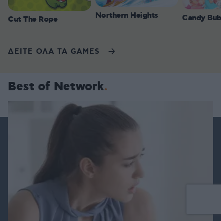
Northern Heights
Candy Bub
Cut The Rope
ΔΕΙΤΕ ΟΛΑ ΤΑ GAMES
Best of Network