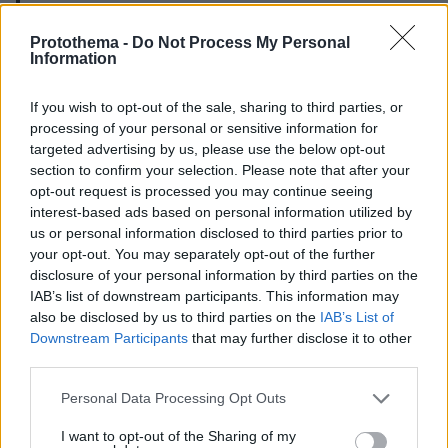
Είναι η ώρα να επενδύσετε στην Ελλάδα. Οι
Protothema -
Do Not Process My Personal
Information
προοπτικές της ελληνικής οικονομίας
διαγράφονται εξαιρετικά θετικές και οι συνθήκες
είναι απολύτως κατάλληλες για κάνει η Ελλάδα
If you wish to opt-out of the sale, sharing to third parties, or
processing of your personal or sensitive information for
ένα άλμα προόδου. Συζήτηση στο πλαίσιο της
targeted advertising by us, please use the below opt-out
Ετήσιας Γενικής Συνέλευσης του ΣΕΒ.
section to confirm your selection. Please note that after your
https://t.co/2aVZM69zAt
opt-out request is processed you may continue seeing
pic.twitter.com/vz8EcGkACo
interest-based ads based on personal information utilized by
us or personal information disclosed to third parties prior to
— Prime Minister GR (@PrimeministerGR)
your opt-out. You may separately opt-out of the further
June 29, 2021
disclosure of your personal information by third parties on the
IAB’s list of downstream participants. This information may
also be disclosed by us to third parties on the
IAB’s List of
Downstream Participants
that may further disclose it to other
third parties.
Please note that this website/app uses one or more Google
Personal Data Processing Opt Outs
Αυτό το άλμα θα είναι ταυτόχρονα και ένα
services and may gather and store information including but
αναπτυξιακό άλμα. Η ανάπτυξη η οποία θα
not limited to your visit or usage behaviour. You may click to
I want to opt-out of the Sharing of my