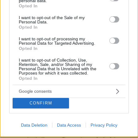
personal data.
έρθει τα επόμενα χρόνια είμαι σίγουρος ότι θα
grant or deny consent to Google and its third-party tags to
Opted In
use your data for below specified purposes in below Google
είναι μια ανάπτυξη ισχυρή και πιστεύω ότι πολύ
consent section.
I want to opt-out of the Sale of my
σύντομα, εντός του 2022, θα καλύψουμε το
Personal Data.
χαμένο έδαφος της πανδημίας για να
Opted In
μπορέσουμε στην συνέχεια να αναπτυχθούμε
I want to opt-out of processing my
πέρα και πάνω από τα μεγέθη στα οποία
Personal Data for Targeted Advertising.
Opted In
βρεθήκαμε όταν μας χτύπησε η πανδημία.
Αυτή η ανάπτυξη πρέπει να έχει διαφορετικά
I want to opt-out of Collection, Use,
Retention, Sale, and/or Sharing of my
χαρακτηριστικά από την ανάπτυξη της προ-
Personal Data that Is Unrelated with the
Purposes for which it was collected.
προηγούμενης δεκαετίας και σίγουρα πρέπει
Opted In
να λάβει υπ' όψιν και τα μαθήματα από την
πανδημία
. Πρέπει να είναι μια ανάπτυξη η
Google consents
οποία θα ενσωματώνει και θα μετατρέπει σε
CONFIRM
συγκριτικά πλεονεκτήματα τις δύο μεγάλες
προκλήσεις των καιρών μας: την ψηφιακή
επανάσταση και την προσαρμογή σε μια
Data Deletion
Data Access
Privacy Policy
οικονομία χαμηλών και τελικών μηδενικών