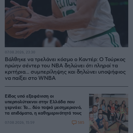
07.08.2026, 23:30
Βάλθηκε να τρελάνει κόσμο ο Καντέρ: Ο Τούρκος
πρώην σέντερ του NBA δηλώνει ότι πληροί τα
κριτήρια... συμπερίληψης και δηλώνει υποψήφιος
να παίξει στο WNBA
Είδος υπό εξαφάνιση οι
υπερπολύτεκνοι στην Ελλάδα που
γερνάει: Τα... δύο ταψιά μεσημεριανό,
τα επιδόματα, η καθημερινότητά τους
585
07.08.2026, 15:59