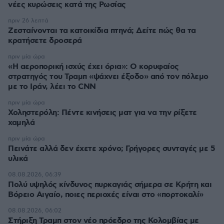
νέες κυρώσεις κατά της Ρωσίας
πριν 26 λεπτά
Ζεσταίνονται τα κατοικίδια πτηνά; Δείτε πώς θα τα
κρατήσετε δροσερά
πριν μία ώρα
«Η αεροπορική ισχύς έχει όρια»: Ο κορυφαίος
στρατηγός του Τραμπ «ψάχνει έξοδο» από τον πόλεμο
με το Ιράν, λέει το CNN
πριν μία ώρα
Χοληστερόλη: Πέντε κινήσεις ματ για να την ρίξετε
χαμηλά
πριν μία ώρα
Πεινάτε αλλά δεν έχετε χρόνο; Γρήγορες συνταγές με 5
υλικά
08.08.2026, 06:39
Πολύ υψηλός κίνδυνος πυρκαγιάς σήμερα σε Κρήτη και
Βόρειο Αιγαίο, ποιες περιοχές είναι στο «πορτοκαλί»
08.08.2026, 06:02
Στήριξη Τραμπ στον νέο πρόεδρο της Κολομβίας με