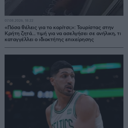
07.08.2026, 18:22
«Πόσα θέλεις για το κορίτσι;»: Τουρίστας στην
Κρήτη ζητά... τιμή για να ασελγήσει σε ανήλικη, τι
καταγγέλλει ο ιδιοκτήτης επιχείρησης