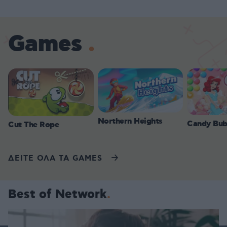
Games
Northern Heights
Candy Bub
Cut The Rope
ΔΕΙΤΕ ΟΛΑ ΤΑ GAMES
Best of Network