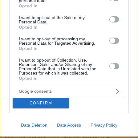
personal data.
grant or deny consent to Google and its third-party tags to
Opted In
use your data for below specified purposes in below Google
consent section.
I want to opt-out of the Sale of my
Personal Data.
από
Ο Κυριάκος Μητσοτάκης προσέθεσε ότι
Opted In
τον Απρίλιο η διαθεσιμότητα των εμβολίων θα
I want to opt-out of processing my
αυξηθεί σημαντικά
.
«Άρα, θα μπορούμε να
Personal Data for Targeted Advertising.
προχωράμε και πολύ πιο γρήγορα»,
είπε.
Opted In
I want to opt-out of Collection, Use,
H κ. Νταγάνου σημείωσε ότι από τις 26
Retention, Sale, and/or Sharing of my
Personal Data that Is Unrelated with the
Οκτωβρίου που άρχισε να λειτουργεί η νέα
Purposes for which it was collected.
Opted In
ΜΕΘ
για ασθενείς με Covid έχουν νοσηλευτεί
μέχρι σήμερα 220 άνθρωποι.
Google consents
CONFIRM
Ο Πρωθυπουργός, τον οποίο συνόδευε ο
Βασίλης
Αναπληρωτής Υπουργός Υγείας
Κοντοζαμάνης
, συνομίλησε με τη Διευθύντρια
Data Deletion
Data Access
Privacy Policy
της νέας ΜΕΘ Μαρία Νταγάνου, τους γιατρούς
και τους νοσηλευτές, καθώς και με τον