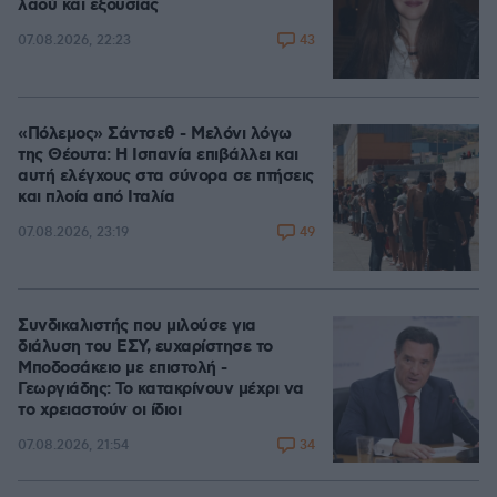
λαού και εξουσίας
43
07.08.2026, 22:23
«Πόλεμος» Σάντσεθ - Μελόνι λόγω
της Θέουτα: Η Ισπανία επιβάλλει και
αυτή ελέγχους στα σύνορα σε πτήσεις
και πλοία από Ιταλία
49
07.08.2026, 23:19
Συνδικαλιστής που μιλούσε για
διάλυση του ΕΣΥ, ευχαρίστησε το
Μποδοσάκειο με επιστολή -
Γεωργιάδης: Το κατακρίνουν μέχρι να
το χρειαστούν οι ίδιοι
34
07.08.2026, 21:54