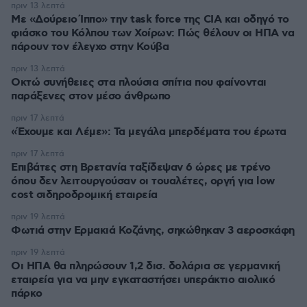
πριν 13 λεπτά
Με «Δούρειο Ίππο» την task force της CIA και οδηγό το
φιάσκο του Κόλπου των Χοίρων: Πώς θέλουν οι ΗΠΑ να
πάρουν τον έλεγχο στην Κούβα
πριν 13 λεπτά
Οκτώ συνήθειες στα πλούσια σπίτια που φαίνονται
παράξενες στον μέσο άνθρωπο
πριν 17 λεπτά
«Έχουμε και Λέμε»: Τα μεγάλα μπερδέματα του έρωτα
πριν 17 λεπτά
Επιβάτες στη Βρετανία ταξίδεψαν 6 ώρες με τρένο
όπου δεν λειτουργούσαν οι τουαλέτες, οργή για low
cost σιδηροδρομική εταιρεία
πριν 19 λεπτά
Φωτιά στην Ερμακιά Κοζάνης, σηκώθηκαν 3 αεροσκάφη
πριν 19 λεπτά
Οι ΗΠΑ θα πληρώσουν 1,2 δισ. δολάρια σε γερμανική
εταιρεία για να μην εγκαταστήσει υπεράκτιο αιολικό
πάρκο