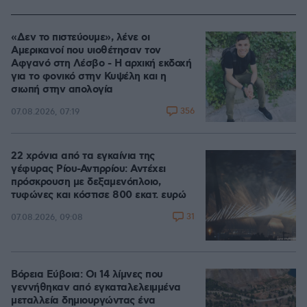
«Δεν το πιστεύουμε», λένε οι
Αμερικανοί που υιοθέτησαν τον
Αφγανό στη Λέσβο - Η αρχική εκδοχή
για το φονικό στην Κυψέλη και η
σιωπή στην απολογία
356
07.08.2026, 07:19
22 χρόνια από τα εγκαίνια της
γέφυρας Ρίου-Αντιρρίου: Αντέχει
πρόσκρουση με δεξαμενόπλοιο,
τυφώνες και κόστισε 800 εκατ. ευρώ
31
07.08.2026, 09:08
Βόρεια Εύβοια: Οι 14 λίμνες που
γεννήθηκαν από εγκαταλελειμμένα
μεταλλεία δημιουργώντας ένα