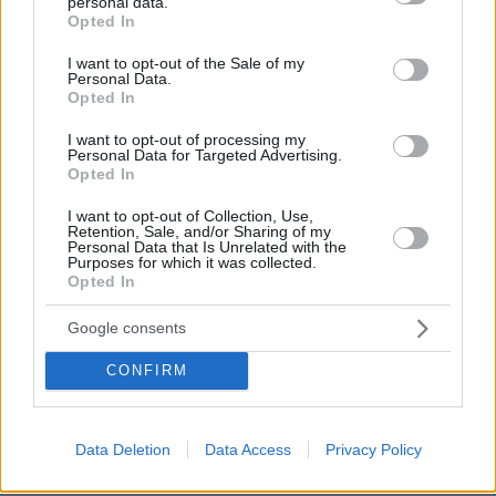
personal data.
grant or deny consent to Google and its third-party tags to
Opted In
use your data for below specified purposes in below Google
consent section.
I want to opt-out of the Sale of my
Personal Data.
Opted In
I want to opt-out of processing my
Personal Data for Targeted Advertising.
Opted In
I want to opt-out of Collection, Use,
Δείτε εδώ ολόκληρη την έρευνα
Retention, Sale, and/or Sharing of my
Personal Data that Is Unrelated with the
Purposes for which it was collected.
Opted In
Google consents
Ειδήσεις σήμερα:
CONFIRM
Αναχώρησε από την Κρήτη ο Πομπέο - Δείτε
βίντεο
Data Deletion
Data Access
Privacy Policy
Νικητής ο Μπάιντεν στο πρώτο debate λένε οι