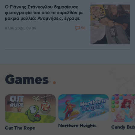
Ο Γιάννης Στάνκογλου δημοσίευσε
φωτογραφία του από το παρελθόν με
μακριά μαλλιά: Αναμνήσεις, έγραψε
58
07.08.2026, 09:09
Games
Northern Heights
Candy Bub
Cut The Rope