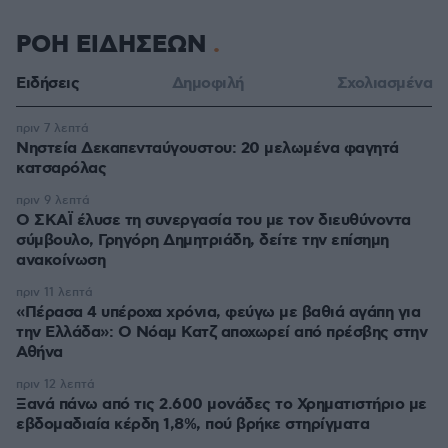
ΡΟΗ ΕΙΔΗΣΕΩΝ
Ειδήσεις
Δημοφιλή
Σχολιασμένα
πριν 7 λεπτά
Νηστεία Δεκαπενταύγουστου: 20 μελωμένα φαγητά
κατσαρόλας
πριν 9 λεπτά
Ο ΣΚΑΪ έλυσε τη συνεργασία του με τον διευθύνοντα
σύμβουλο, Γρηγόρη Δημητριάδη, δείτε την επίσημη
ανακοίνωση
πριν 11 λεπτά
«Πέρασα 4 υπέροχα χρόνια, φεύγω με βαθιά αγάπη για
την Ελλάδα»: Ο Νόαμ Κατζ αποχωρεί από πρέσβης στην
Αθήνα
πριν 12 λεπτά
Ξανά πάνω από τις 2.600 μονάδες το Χρηματιστήριο με
εβδομαδιαία κέρδη 1,8%, πού βρήκε στηρίγματα