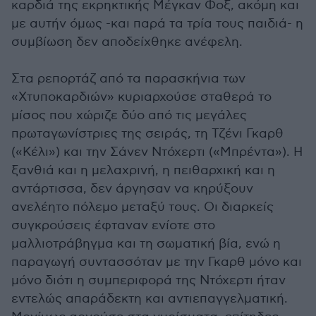
καρδιά της εκρηκτικής Μέγκαν Φοξ, ακόμη και
με αυτήν όμως -και παρά τα τρία τους παιδιά- η
συμβίωση δεν αποδείχθηκε ανέφελη.
Στα ρεπορτάζ από τα παρασκήνια των
«Χτυποκαρδιών» κυριαρχούσε σταθερά το
μίσος που χώριζε δύο από τις μεγάλες
πρωταγωνίστριες της σειράς, τη Τζένι Γκαρθ
(«Κέλι») και την Σάνεν Ντόχερτι («Μπρέντα»). Η
ξανθιά και η μελαχρινή, η πειθαρχική και η
αντάρτισσα, δεν άργησαν να κηρύξουν
ανελέητο πόλεμο μεταξύ τους. Οι διαρκείς
συγκρούσεις έφταναν ενίοτε στο
μαλλιοτράβηγμα και τη σωματική βία, ενώ η
παραγωγή συντασσόταν με την Γκαρθ μόνο και
μόνο διότι η συμπεριφορά της Ντόχερτι ήταν
εντελώς απαράδεκτη και αντιεπαγγελματική.