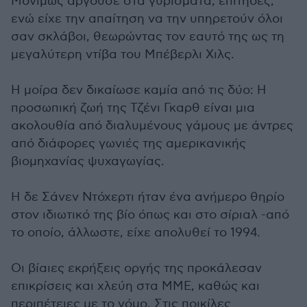
Μονίμως αργούσε στα γυρίσματα, επίτηδες,
ενώ είχε την απαίτηση να την υπηρετούν όλοι
σαν σκλάβοι, θεωρώντας τον εαυτό της ως τη
μεγαλύτερη ντίβα του Μπέβερλι Χιλς.
Η μοίρα δεν δικαίωσε καμία από τις δύο: Η
προσωπική ζωή της Τζένι Γκαρθ είναι μια
ακολουθία από διαλυμένους γάμους με άντρες
από διάφορες γωνιές της αμερικανικής
βιομηχανίας ψυχαγωγίας.
Η δε Σάνεν Ντόχερτι ήταν ένα ανήμερο θηρίο
στον ιδιωτικό της βίο όπως και στο σίριαλ -από
το οποίο, άλλωστε, είχε απολυθεί το 1994.
Οι βίαιες εκρήξεις οργής της προκάλεσαν
επικρίσεις και χλεύη στα ΜΜΕ, καθώς και
περιπέτειες με το νόμο. Στις ποικίλες