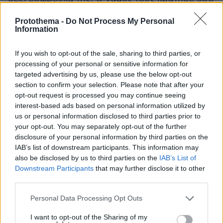
και τα «Χτυποκάρδια», δηλαδή μία δεκαετία,
Protothema -
Do Not Process My Personal
ενώ προέκυψαν δύο παιδιά, η Σόφι και ο Τζακ
Information
που έγινε επαγγελματίας παλαιστής και
αγωνίζεται με το ψευδώνυμο «Το παιδί της
If you wish to opt-out of the sale, sharing to third parties, or
ζούγκλας».
processing of your personal or sensitive information for
targeted advertising by us, please use the below opt-out
section to confirm your selection. Please note that after your
Μια απίστευτη επιτυχία
opt-out request is processed you may continue seeing
interest-based ads based on personal information utilized by
Στην τηλεοπτική τους ζωή και στο πλαίσιο της
us or personal information disclosed to third parties prior to
your opt-out. You may separately opt-out of the further
διαρκούς προσπάθειας των σεναριογράφων να
disclosure of your personal information by third parties on the
ικανοποιούν τα εκατομμύρια των τηλεθεατών,
IAB’s list of downstream participants. This information may
οι ήρωες στα «Χτυποκάρδια του Μπέβερλι
also be disclosed by us to third parties on the
IAB’s List of
Χιλς» έμπλεκαν σε κάθε είδους περιπέτειες,
Downstream Participants
that may further disclose it to other
third parties.
κυρίως ερωτικές και συναισθηματικές.
Εξάλλου, αυτή η παρέα που ξεκίνησε σαν μια
Please note that this website/app uses one or more Google
Personal Data Processing Opt Outs
οκταμελής συντροφιά πλουσιόπαιδων σε μία
services and may gather and store information including but
not limited to your visit or usage behaviour. You may click to
I want to opt-out of the Sharing of my
από τις πιο ακριβές και περίοπτες συνοικίες της