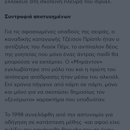
ελλόχευε στη σκοτεινή πλευρά του σίριαλ.
Συντροφιά αποτυχημένων
Για τις αφοσιωμένες οπαδούς της σειράς, ο
καναδικής καταγωγής Τζέισον Πρίστλι ήταν ο
αντίζηλος του Λιούκ Πέρι, το αντίπαλον δέος
της γοητείας που μόνο ένας άντρας-παιδί θα
μπορούσε να εκπέμπει. Ο «Μπράντον»
εγκλωβίστηκε στο ρόλο του και η πρώτη του
απόπειρα απόδρασης ήταν μέσω του αλκοόλ.
Επί χρόνια πήγαινε από πάρτι σε πάρτι, μόνο
και μόνο για να σκοτώσει δημοσίως τον
«ξενέρωτο» χαρακτήρα που υποδυόταν.
Το 1998 συνελήφθη από την αστυνομία για
οδήγηση σε κατάσταση μέθης -και αφού είχε
τυλίξει την πανάκριβη Porsche του σε έναν