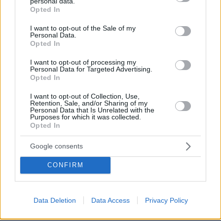
personal data.
grant or deny consent to Google and its third-party tags to
ηλιόλουστης Καλιφόρνιας, έπρεπε κάπως να
Opted In
use your data for below specified purposes in below Google
εξελίσσεται. Ιδιαίτερα στις ΗΠΑ, τα
consent section.
I want to opt-out of the Sale of my
«Χτυποκάρδια» έφεραν μια κοινωνική
Personal Data.
Opted In
επανάσταση, καθώς ανέδειξαν -έστω και μέσα
από το παραμορφωτικό πρίσμα της show biz-
I want to opt-out of processing my
Personal Data for Targeted Advertising.
την μετεφηβική ηλικία.
Opted In
I want to opt-out of Collection, Use,
Πάνω από 20 εκατ. Αμερικανοί, κάθε ηλικίας
Retention, Sale, and/or Sharing of my
Personal Data that Is Unrelated with the
αλλά κυρίως νέοι, παρακολουθούσαν τον
Purposes for which it was collected.
Ντύλαν και τον κολλητό του τον Μπράντον, τον
Opted In
Στιβ, τον Ντέιβιντ, την Κέλι, τη Ντόνα, τη
Google consents
Μπρέντα και πολλούς άλλους
«περιφερειακούς», να προβληματίζονται: Για το
CONFIRM
σεξ, τα ναρκωτικά, το Aids, τη σύγκρουση με
τις προηγούμενες γενιές, ακόμη και για το
μέλλον τους.
Data Deletion
Data Access
Privacy Policy