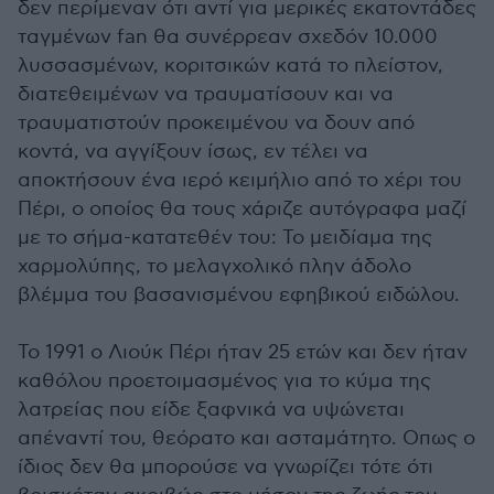
δεν περίμεναν ότι αντί για μερικές εκατοντάδες
ταγμένων fan θα συνέρρεαν σχεδόν 10.000
λυσσασμένων, κοριτσικών κατά το πλείστον,
διατεθειμένων να τραυματίσουν και να
τραυματιστούν προκειμένου να δουν από
κοντά, να αγγίξουν ίσως, εν τέλει να
αποκτήσουν ένα ιερό κειμήλιο από το χέρι του
Πέρι, ο οποίος θα τους χάριζε αυτόγραφα μαζί
με το σήμα-κατατεθέν του: Το μειδίαμα της
χαρμολύπης, το μελαγχολικό πλην άδολο
βλέμμα του βασανισμένου εφηβικού ειδώλου.
Το 1991 ο Λιούκ Πέρι ήταν 25 ετών και δεν ήταν
καθόλου προετοιμασμένος για το κύμα της
λατρείας που είδε ξαφνικά να υψώνεται
απέναντί του, θεόρατο και ασταμάτητο. Οπως ο
ίδιος δεν θα μπορούσε να γνωρίζει τότε ότι