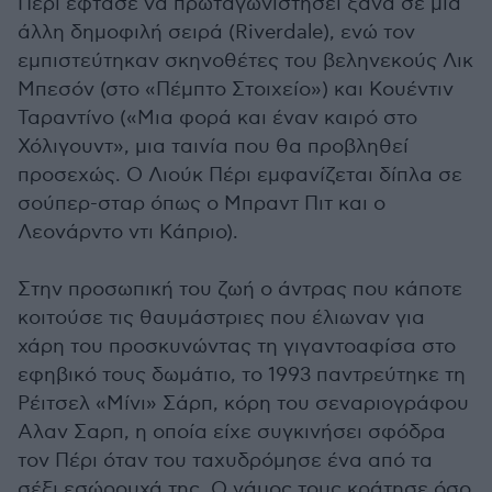
Πέρι έφτασε να πρωταγωνιστήσει ξανά σε μια
άλλη δημοφιλή σειρά (Riverdale), ενώ τον
εμπιστεύτηκαν σκηνοθέτες του βεληνεκούς Λικ
Μπεσόν (στο «Πέμπτο Στοιχείο») και Κουέντιν
Ταραντίνο («Μια φορά και έναν καιρό στο
Χόλιγουντ», μια ταινία που θα προβληθεί
προσεχώς. Ο Λιούκ Πέρι εμφανίζεται δίπλα σε
σούπερ-σταρ όπως ο Μπραντ Πιτ και ο
Λεονάρντο ντι Κάπριο).
Στην προσωπική του ζωή ο άντρας που κάποτε
κοιτούσε τις θαυμάστριες που έλιωναν για
χάρη του προσκυνώντας τη γιγαντοαφίσα στο
εφηβικό τους δωμάτιο, το 1993 παντρεύτηκε τη
Ρέιτσελ «Μίνι» Σάρπ, κόρη του σεναριογράφου
Αλαν Σαρπ, η οποία είχε συγκινήσει σφόδρα
τον Πέρι όταν του ταχυδρόμησε ένα από τα
σέξι εσώρουχά της. Ο γάμος τους κράτησε όσο