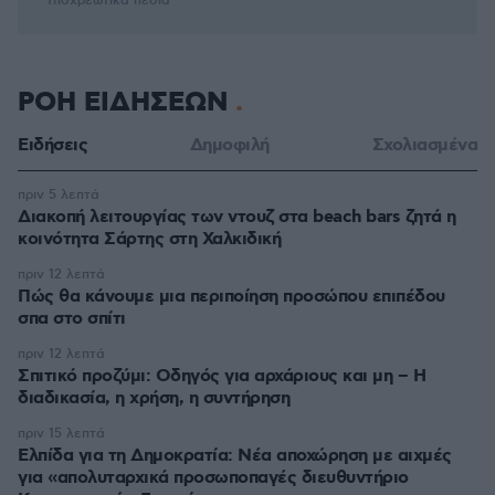
* Υποχρεωτικά πεδία
ΡΟΗ ΕΙΔΗΣΕΩΝ
Ειδήσεις
Δημοφιλή
Σχολιασμένα
πριν 5 λεπτά
Διακοπή λειτουργίας των ντουζ στα beach bars ζητά η
κοινότητα Σάρτης στη Χαλκιδική
πριν 12 λεπτά
Πώς θα κάνουμε μια περιποίηση προσώπου επιπέδου
σπα στο σπίτι
πριν 12 λεπτά
Σπιτικό προζύμι: Οδηγός για αρχάριους και μη – Η
διαδικασία, η χρήση, η συντήρηση
πριν 15 λεπτά
Ελπίδα για τη Δημοκρατία: Νέα αποχώρηση με αιχμές
για «απολυταρχικά προσωποπαγές διευθυντήριο