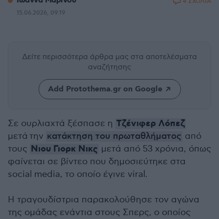
Ιωάννα Μαρίνου
4 ΣΧΟΛΙΑ
15.06.2026, 09:19
Δείτε περισσότερα άρθρα μας
στα αποτελέσματα
αναζήτησης
Add Protothema.gr on Google
Τζένιφερ Λόπεζ
Σε ουρλιαχτά ξέσπασε η
μετά την
κατάκτηση του πρωταθλήματος
από
Νιου Γιορκ Νικς
τους
μετά από 53 χρόνια, όπως
φαίνεται σε βίντεο που δημοσιεύτηκε στα
social media, το οποίο έγινε viral.
Η τραγουδίστρια παρακολούθησε τον αγώνα
της ομάδας ενάντια στους Σπερς, ο οποίος