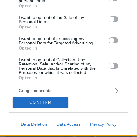
personal data.
grant or deny consent to Google and its third-party tags to
Opted In
use your data for below specified purposes in below Google
consent section.
I want to opt-out of the Sale of my
Personal Data.
Opted In
I want to opt-out of processing my
Personal Data for Targeted Advertising.
Opted In
I want to opt-out of Collection, Use,
Loaded
:
100.00%
Retention, Sale, and/or Sharing of my
09.08.2026, 14:15
Personal Data that Is Unrelated with the
Η Πολιτική Αεροπορία διαπίστωσε κενό στον νόμο
Purposes for which it was collected.
Opted In
όταν ένας... απίθανος τύπος προσγείωσε το
ελικόπτερό του στο Σαρακήνικο με εκατοντάδες
Google consents
λουόμενους - Παρέμβαση Εισαγγελέα
CONFIRM
Data Deletion
Data Access
Privacy Policy