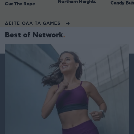
Northern Heights
Candy Bub
Cut The Rope
ΔΕΙΤΕ ΟΛΑ ΤΑ GAMES
Best of Network