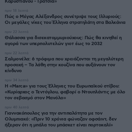
Καρυστιανού - Γρατσία»
πριν 18 λεπτά
Πώς ο Μέγας Αλέξανδρος συνέτριψε τους Ιλλυριούς:
Οι μεγάλες νίκες του Έλληνα στρατηλάτη στα Βαλκάνια
πριν 22 λεπτά
Θάλασσα για δισεκατομμυριούχους: Πώς θα κινηθεί η
αγορά των υπερπολυτελών γιοτ έως το 2032
πριν 22 λεπτά
Σαλμονέλα: 6 τρόφιμα που χρειάζονται τη μεγαλύτερη
προσοχή – Τα λάθη στην κουζίνα που αυξάνουν τον
κίνδυνο
πριν 34 λεπτά
Η «Marca» για τους Έλληνες του Ευρωπαϊκού στίβου:
«Κυρίαρχος ο Τεντόγλου, φαβορί ο Ντουπλάντις με όλο
τον σεβασμό στον Μανόλο»
πριν 40 λεπτά
Γιαννακόπουλος για την αντιπαλότητα με τον
Ολυμπιακό: «Πριν 10 χρόνια φώναζαν οφσάιντ, δεν
ήξεραν ότι η μπάλα του μπάσκετ είναι πορτοκαλί»