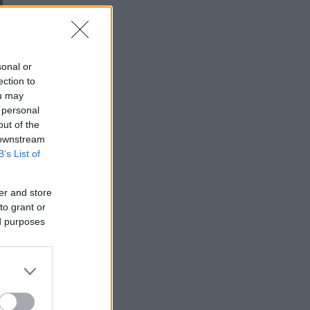
sonal or
ection to
ou may
 personal
out of the
 downstream
B’s List of
er and store
to grant or
ed purposes