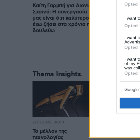
Opted 
Καίτη Γαρμπή για Διονύση
Σχοινά: Η συνεργασία
μας είναι ό,τι καλύτερο
I want t
έχω ζήσει στα χρόνια που
Opted 
δουλεύω
I want 
Advertis
Opted 
I want t
of my P
was col
Thema Insights
Opted 
Google 
27.07.2026, 06:00
Το μέλλον της
τεχνολογίας