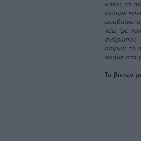
κάνει, τα σ
έχουμε κάν
συμβαίνει α
λέω "ρε παι
άνθρωπος. Έ
παίρνω το α
σκάμε στα γ
Το βίντεο μ