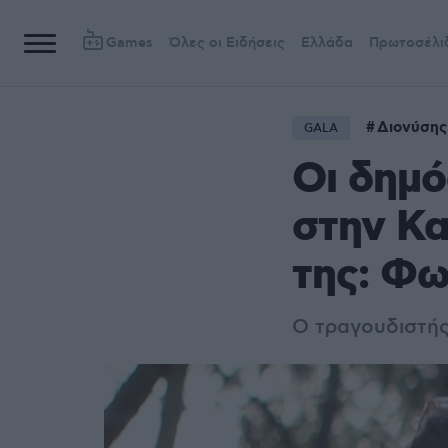
Games
Όλες οι Ειδήσεις
Ελλάδα
Πρωτοσέλι
Διονύσης
GALA
Οι δημό
στην Κα
της: Φω
O τραγουδιστής