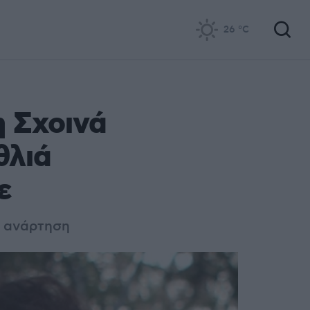
26
°C
η Σχοινά
θλιά
ε
α ανάρτηση