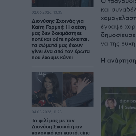
Ο τραγουδι
και συναδέλ
02.06.2026, 13:35
χαμογελαστ
Διονύσης Σχοινάς για
έγραψε χαρ
Καίτη Γαρμπή: Η σχέση
μας δεν δοκιμάστηκε
δημοσίευσε
ποτέ και ούτε πρόκειται,
να της ευχη
τα σώματά μας έχουν
γίνει ένα από τον έρωτα
που έχουμε κάνει
Η ανάρτηση
04.03.2026, 11:23
Το φιλί μας με τον
Διονύση Σχοινά ήταν
κανονικό και καυτό, είπε