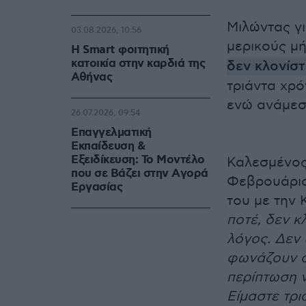
Μιλώντας γι
03.08.2026, 10:56
μερικούς μ
Η Smart φοιτητική
κατοικία στην καρδιά της
δεν κλονίσ
Αθήνας
τριάντα χρόν
ενώ ανάμεσά
26.07.2026, 09:54
Επαγγελματική
Εκπαίδευση &
Εξειδίκευση: Το Mοντέλο
Καλεσμένος
που σε Bάζει στην Aγορά
Φεβρουάριο,
Eργασίας
του με την 
ποτέ, δεν κ
λόγος. Δεν 
φωνάζουν ο 
περίπτωση 
Είμαστε τρι