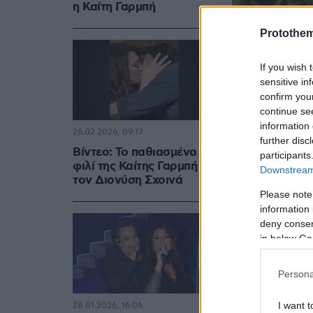
η Καίτη Γαρμπή
Protothe
If you wish 
sensitive in
confirm you
continue se
information 
26.02.2026, 09:17
further disc
Βίντεο: Το παθιασμένο
participants
φιλί της Καίτης Γαρμπή με
Downstream 
τον Διονύση Σχοινά
Please note
information 
deny consent
in below Go
Persona
I want t
28.01.2026, 16:06