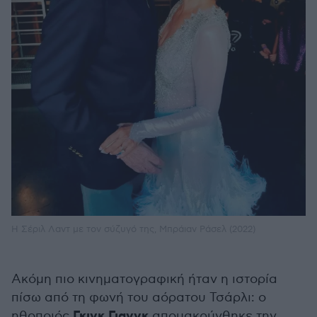
Η Σέριλ Λαντ με τον σύζυγό της, Μπράιαν Ράσελ (2022)
Ακόμη πιο κινηματογραφική ήταν η ιστορία
πίσω από τη φωνή του αόρατου Τσάρλι: ο
Γκιγκ Γιανγκ
ηθοποιός
απομακρύνθηκε την