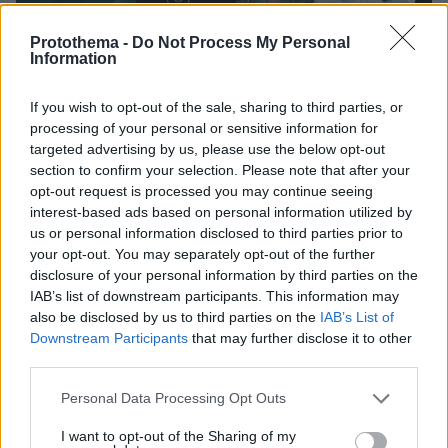
Protothema -
Do Not Process My Personal
Information
If you wish to opt-out of the sale, sharing to third parties, or
processing of your personal or sensitive information for
targeted advertising by us, please use the below opt-out
section to confirm your selection. Please note that after your
opt-out request is processed you may continue seeing
interest-based ads based on personal information utilized by
us or personal information disclosed to third parties prior to
your opt-out. You may separately opt-out of the further
disclosure of your personal information by third parties on the
IAB’s list of downstream participants. This information may
also be disclosed by us to third parties on the
IAB’s List of
Downstream Participants
that may further disclose it to other
third parties.
Οι τρεις πρώτοι Αγγελοι στα γυρίσματα της πρώτης σεζόν το 1976
Please note that this website/app uses one or more Google
Personal Data Processing Opt Outs
services and may gather and store information including but
not limited to your visit or usage behaviour. You may click to
I want to opt-out of the Sharing of my
Οι τρεις γυναίκες δεν έμειναν απλώς φίλες από