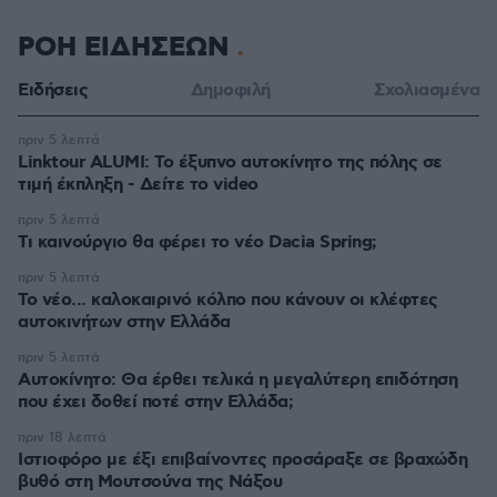
ΡΟΗ ΕΙΔΗΣΕΩΝ
Ειδήσεις
Δημοφιλή
Σχολιασμένα
πριν 5 λεπτά
Linktour ALUMI: Το έξυπνο αυτοκίνητο της πόλης σε
τιμή έκπληξη - Δείτε το video
πριν 5 λεπτά
Τι καινούργιο θα φέρει το νέο Dacia Spring;
πριν 5 λεπτά
Το νέο... καλοκαιρινό κόλπο που κάνουν οι κλέφτες
αυτοκινήτων στην Ελλάδα
πριν 5 λεπτά
Αυτοκίνητο: Θα έρθει τελικά η μεγαλύτερη επιδότηση
που έχει δοθεί ποτέ στην Ελλάδα;
πριν 18 λεπτά
Ιστιοφόρο με έξι επιβαίνοντες προσάραξε σε βραχώδη
βυθό στη Μουτσούνα της Νάξου