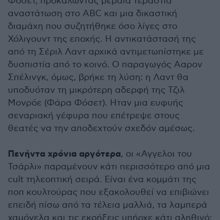
Φόσετ, προκαλώντας βέβαια τεράστια
αναστάτωση στο ABC και μια δικαστική
διαμάχη που συζητήθηκε όσο λίγες στο
Χόλιγουντ της εποχής. Η αντικατάστασή της
από τη Σέριλ Λαντ αρχικά αντιμετωπίστηκε με
δυσπιστία από το κοινό. Ο παραγωγός Ααρον
Σπέλινγκ, όμως, βρήκε τη λύση: η Λαντ θα
υποδυόταν τη μικρότερη αδερφή της Τζιλ
Μονρόε (Φάρα Φόσετ). Ηταν μια ευφυής
σεναριακή γέφυρα που επέτρεψε στους
θεατές να την αποδεχτούν σχεδόν αμέσως.
Πενήντα χρόνια αργότερα
, οι «Αγγελοι του
Τσάρλι» παραμένουν κάτι περισσότερο από μια
cult τηλεοπτική σειρά. Είναι ένα κομμάτι της
ποπ κουλτούρας που εξακολουθεί να επιβιώνει
επειδή πίσω από τα τέλεια μαλλιά, τα λαμπερά
χαμόγελα και τις εκρήξεις υπήρχε κάτι αληθινό: