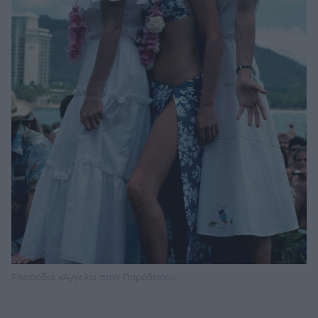
Επεισόδιο «Αγγελοι στον Παράδεισο»