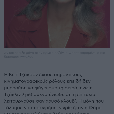
Αν και έπαιξε μόνο στην πρώτη σεζόν, η Φόσετ παραμένει ο πιο
διάσημος Αγγελος
Η Κέιτ Τζάκσον έχασε σημαντικούς
κινηματογραφικούς ρόλους επειδή δεν
μπορούσε να φύγει από τη σειρά, ενώ η
Τζάκλιν Σμιθ συχνά ένιωθε ότι η επιτυχία
λειτουργούσε σαν χρυσό κλουβί. Η μόνη που
τόλμησε να αποχωρήσει νωρίς ήταν η Φάρα