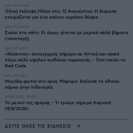
πριν 28 λεπτά
Ολική έκλειψη Ηλίου στις 12 Αυγούστου: Η Ευρώπη
ετοιμάζεται για ένα σπάνιο ουράνιο θέαμα
πριν 35 λεπτά
Σούσι στο σπίτι; Κι όμως γίνεται με μερικά απλά βήματα
(+συνταγή)
πριν 43 λεπτά
«Κόκκινος» συναγερμός σήμερα σε Αττική και νησιά
λόγω πολύ υψηλού κινδύνου πυρκαγιάς – Πού ισχύει το
Red Code
πριν μία ώρα
Μεγάλη φωτιά στο όρος Μπρόμο: Έκλεισε το εθνικό
πάρκο στην Ινδονησία
09.08.2026, 06:00
Το μενού της ημέρας - Τι τρώμε σήμερα Κυριακή
(9/8/2026)
ΔΕΙΤΕ ΟΛΕΣ ΤΙΣ ΕΙΔΗΣΕΙΣ