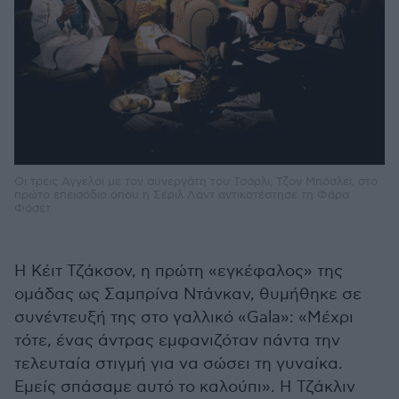
Οι τρεις Αγγελοι με τον συνεργάτη του Τσάρλι, Τζον Μπόσλεϊ, στο
πρώτο επεισόδιο όπου η Σέριλ Λαντ αντικατέστησε τη Φάρα
Φόσετ
Η Κέιτ Τζάκσον, η πρώτη «εγκέφαλος» της
ομάδας ως Σαμπρίνα Ντάνκαν, θυμήθηκε σε
συνέντευξή της στο γαλλικό «Gala»: «Μέχρι
τότε, ένας άντρας εμφανιζόταν πάντα την
τελευταία στιγμή για να σώσει τη γυναίκα.
Εμείς σπάσαμε αυτό το καλούπι». Η Τζάκλιν