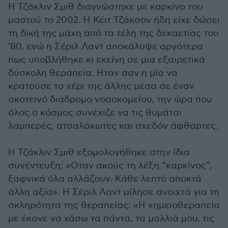
Η Τζάκλιν Σμιθ διαγνώστηκε με καρκίνο του
μαστού το 2002. Η Κέιτ Τζάκσον ήδη είχε δώσει
τη δική της μάχη από τα τέλη της δεκαετίας του
’80, ενώ η Σέριλ Λαντ αποκάλυψε αργότερα
πως υποβλήθηκε κι εκείνη σε μια εξαιρετικά
δύσκολη θεραπεία. Ηταν σαν η μία να
κρατούσε το χέρι της άλλης μέσα σε έναν
σκοτεινό διάδρομο νοσοκομείου, την ώρα που
όλος ο κόσμος συνέχιζε να τις θυμάται
λαμπερές, ατσαλάκωτες και σχεδόν άφθαρτες.
Η Τζάκλιν Σμιθ εξομολογήθηκε στην ίδια
συνέντευξη: «Οταν ακούς τη λέξη “καρκίνος”,
ξαφνικά όλα αλλάζουν. Κάθε λεπτό αποκτά
άλλη αξία». Η Σέριλ Λαντ μίλησε ανοιχτά για τη
σκληρότητα της θεραπείας: «Η χημειοθεραπεία
με έκανε να χάσω τα πάντα, τα μαλλιά μου, τις