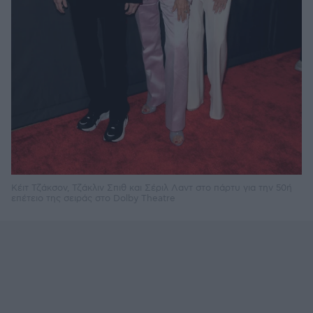
Κέιτ Τζάκσον, Τζάκλιν Σπιθ και Σέριλ Λαντ στο πάρτυ για την 50ή
επέτειο της σειράς στο Dolby Theatre