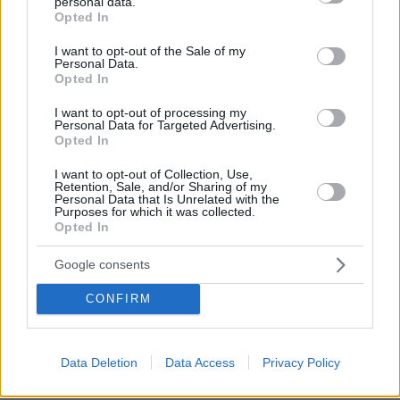
personal data.
grant or deny consent to Google and its third-party tags to
Opted In
νοσταλγία. Εγιναν σύμμαχοι επιβίωσης. Οταν
use your data for below specified purposes in below Google
μία από αυτές δεχόταν το τηλεφώνημα του
consent section.
I want to opt-out of the Sale of my
Personal Data.
γιατρού, οι άλλες δύο εμφανίζονταν αμέσως.
Opted In
Αλλοτε με λουλούδια, άλλοτε με χιούμορ,
άλλοτε απλώς με σιωπή. Η σχέση τους
I want to opt-out of processing my
Personal Data for Targeted Advertising.
απέκτησε μια βαθύτερη βαρύτητα, μακριά από
Opted In
τη γυαλιστερή επιφάνεια του Χόλιγουντ. Σαν να
I want to opt-out of Collection, Use,
ενώθηκαν όχι από τη διασημότητα, αλλά από
Retention, Sale, and/or Sharing of my
Personal Data that Is Unrelated with the
την ευαλωτότητα.
Purposes for which it was collected.
Opted In
Κι όμως, όσο δύσκολες κι αν ήταν οι
Google consents
δοκιμασίες τους, οι Αγγελοι εξακολουθούν να
γελούν σαν κορίτσια, όταν θυμούνται τα
CONFIRM
γυρίσματα της σειράς που άλλαξε την
τηλεόραση, αλλά ταυτόχρονα τις εγκλώβισε
Data Deletion
Data Access
Privacy Policy
μέσα στη δική της επιτυχία. Η δημοτικότητα
ήταν αστρονομική. Εβδομάδα με την