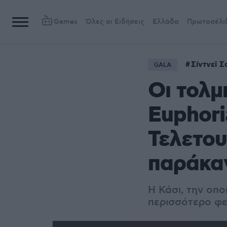
Games
Όλες οι Ειδήσεις
Ελλάδα
Πρωτοσέλι
Σίντνεϊ Σ
GALA
Οι τολμ
Euphori
Τελετου
παράκα
Η Κάσι, την οπο
περισσότερο φετ