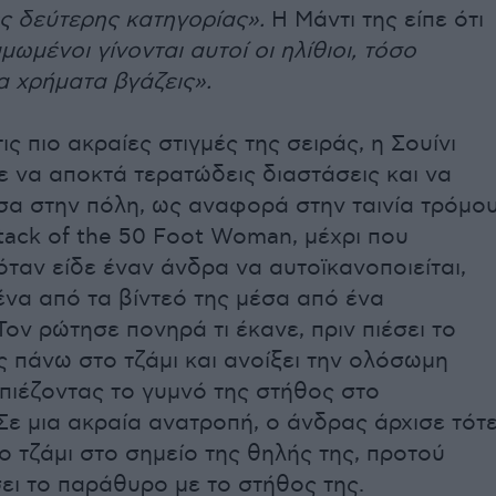
ς δεύτερης κατηγορίας».
Η Μάντι της είπε ότι
μωμένοι γίνονται αυτοί οι ηλίθιοι, τόσο
α χρήματα βγάζεις».
ις πιο ακραίες στιγμές της σειράς, η Σουίνι
 να αποκτά τερατώδεις διαστάσεις και να
σα στην πόλη, ως αναφορά στην ταινία τρόμο
tack of the 50 Foot Woman, μέχρι που
ταν είδε έναν άνδρα να αυτοϊκανοποιείται,
να από τα βίντεό της μέσα από ένα
ον ρώτησε πονηρά τι έκανε, πριν πιέσει το
ς πάνω στο τζάμι και ανοίξει την ολόσωμη
πιέζοντας το γυμνό της στήθος στο
ε μια ακραία ανατροπή, ο άνδρας άρχισε τότ
το τζάμι στο σημείο της θηλής της, προτού
ει το παράθυρο με το στήθος της.