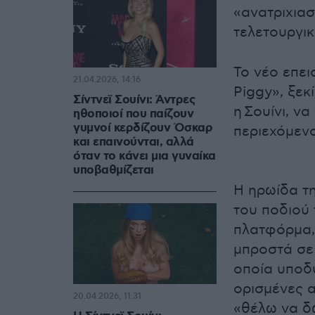
«ανατριχιασ
τελετουργικ
Το νέο επει
21.04.2026, 14:16
Piggy», ξεκ
Σίντνεϊ Σουίνι: Άντρες
η Σουίνι, ν
ηθοποιοί που παίζουν
γυμνοί κερδίζουν Όσκαρ
περιεχόμενο
και επαινούνται, αλλά
όταν το κάνει μια γυναίκα
υποβαθμίζεται
Η ηρωίδα τη
του ποδιού 
πλατφόρμα,
μπροστά σε 
οποία υποδύ
ορισμένες α
20.04.2026, 11:31
«θέλω να δ