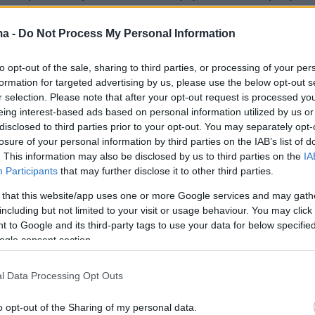
ι εμπνευσμένο από ναυτική στολή.
ma -
Do Not Process My Personal Information
νή, η Κάσι γύριζε περιεχόμενο ASMR,
to opt-out of the sale, sharing to third parties, or processing of your per
ευκό σουτιέν και εσώρουχο, ψιθυρίζοντας
formation for targeted advertising by us, please use the below opt-out s
 στο μικρόφωνο:
«Γεια σας, είμαι το
r selection. Please note that after your opt-out request is processed y
ας κορίτσι των ονείρων».
Κάποια στιγμή,
eing interest-based ads based on personal information utilized by us or
disclosed to third parties prior to your opt-out. You may separately opt-
τεκολτέ της με το μικρόφωνο, προτού το βάλει
losure of your personal information by third parties on the IAB’s list of
κά της όργανα και ρωτήσει:
«Θέλεις να
. This information may also be disclosed by us to third parties on the
IA
 μ… μου;».
Participants
that may further disclose it to other third parties.
 that this website/app uses one or more Google services and may gath
νή, η Κάσι αυτοϊκανοποιείται, ενώ η Μάντι
including but not limited to your visit or usage behaviour. You may click 
 to Google and its third-party tags to use your data for below specifi
τά της και δούλευε στο laptop της. Αργότερα
ogle consent section.
 χρησιμοποιημένα εσώρουχα της Κάσι σε
ένα ακόμη προκλητικό στιγμιότυπο, η Κάσι
l Data Processing Opt Outs
 να τρώει χοτ ντογκ πάνω σε κρεβάτι, πριν
κάνει σχοινάκι, φορώντας μια πολύ χαμηλή
o opt-out of the Sharing of my personal data.