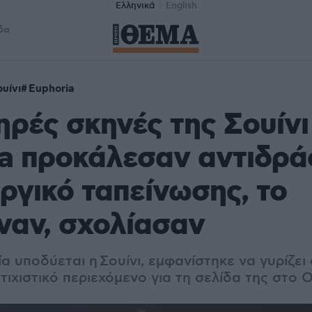
Ελληνικά
English
δα
ουίνι
Euphoria
ηρές σκηνές της Σουίνι
a προκάλεσαν αντιδράσ
ργικό ταπείνωσης, το
ναν, σχολίασαν
ία υποδύεται η
Σουίνι
, εμφανίστηκε να γυρίζει
ιχιστικό περιεχόμενο για τη σελίδα της στο 