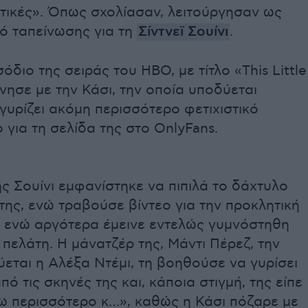
τικές». Όπως σχολίασαν, λειτούργησαν ως
ό ταπείνωσης για τη
Σίντνεϊ Σουίνι
.
σόδιο της σειράς του HBO, με τίτλο «This Little
ίνησε με την Κάσι, την οποία υποδύεται
α γυρίζει ακόμη περισσότερο φετιχιστικό
 για τη σελίδα της στο OnlyFans.
ς Σουίνι εμφανίστηκε να πιπιλά το δάχτυλο
της, ενώ τραβούσε βίντεο για την προκλητική
 ενώ αργότερα έμεινε εντελώς γυμνόστηθη
πελάτη. Η μάνατζέρ της, Μάντι Πέρεζ, την
εται η Αλέξα Ντέμι, τη βοηθούσε να γυρίσει
πό τις σκηνές της και, κάποια στιγμή, της είπε
ω περισσότερο κ…», καθώς η Κάσι πόζαρε με