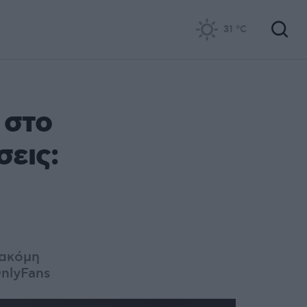
31
°C
 στο
εις:
 ακόμη
OnlyFans