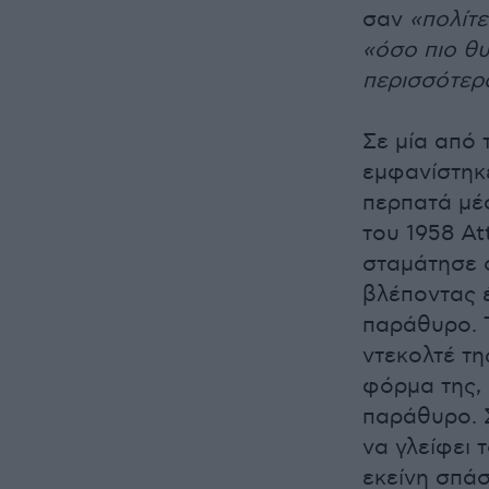
σαν
«πολίτε
«όσο πιο θυ
περισσότερ
Σε μία από τ
εμφανίστηκε
περπατά μέ
του 1958 At
σταμάτησε ό
βλέποντας έ
παράθυρο. Τ
ντεκολτέ τη
φόρμα της, 
παράθυρο. Σ
να γλείφει 
εκείνη σπάσ