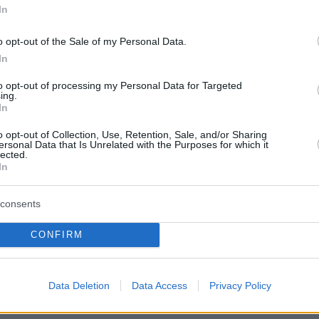
In
ρμα, ενώ η Μάντι την κατέγραφε.
o opt-out of the Sale of my Personal Data.
In
eeney goes TOPLESS and sucks toe in shock
to opt-out of processing my Personal Data for Targeted
scenes as fans slam 'disturbing' show
ing.
In
co/UnYEJb1ial
o opt-out of Collection, Use, Retention, Sale, and/or Sharing
Mail US (@Daily_MailUS)
May 11, 2026
ersonal Data that Is Unrelated with the Purposes for which it
lected.
In
ς το ακραίο περιεχόμενο, η Κάσι υποδύθηκε
consents
τική αστυνομικό, δείχνοντας τη σιλουέτα της
α εφαρμοστή αστυνομική στολή. Κατέγραψε
CONFIRM
εχόμενο για όσους έχουν φετίχ ταπείνωσης,
ς έναν πελάτη «χοντρό μικρό μ…» και
Data Deletion
Data Access
Privacy Policy
 τον δει να παίζει με το «μικροσκοπικό του